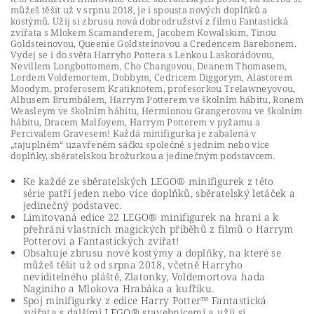
můžeš těšit už v srpnu 2018, je i spousta nových doplňků a
kostýmů. Užij si zbrusu nová dobrodružství z filmu Fantastická
zvířata s Mlokem Scamanderem, Jacobem Kowalskim, Tinou
Goldsteinovou, Queenie Goldsteinovou a Credencem Barebonem.
Vydej se i do světa Harryho Pottera s Lenkou Laskorádovou,
Nevillem Longbottomem, Cho Changovou, Deanem Thomasem,
Lordem Voldemortem, Dobbym, Cedricem Diggorym, Alastorem
Moodym, proferosem Kratiknotem, profesorkou Trelawneyovou,
Albusem Brumbálem, Harrym Potterem ve školním hábitu, Ronem
Weasleym ve školním hábitu, Hermionou Grangerovou ve školním
hábitu, Dracem Malfoyem, Harrym Potterem v pyžamu a
Percivalem Gravesem! Každá minifigurka je zabalená v
„tajuplném“ uzavřeném sáčku společně s jedním nebo více
doplňky, sběratelskou brožurkou a jedinečným podstavcem.
Ke každé ze sběratelských LEGO® minifigurek z této
série patří jeden nebo více doplňků, sběratelský letáček a
jedinečný podstavec.
Limitovaná edice 22 LEGO® minifigurek na hraní a k
přehrání vlastních magických příběhů z filmů o Harrym
Potterovi a Fantastických zvířat!
Obsahuje zbrusu nové kostýmy a doplňky, na které se
můžeš těšit už od srpna 2018, včetně Harryho
neviditelného pláště, Zlatonky, Voldemortova hada
Naginiho a Mlokova Hrabáka a kufříku.
Spoj minifigurky z edice Harry Potter™ Fantastická
zvířata s dalšími LEGO® stavebnicemi a užij si