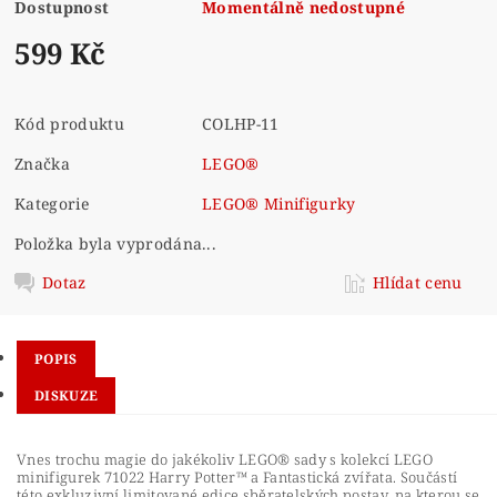
Dostupnost
Momentálně nedostupné
599 Kč
Kód produktu
COLHP-11
Značka
LEGO®
Kategorie
LEGO® Minifigurky
Položka byla vyprodána...
Dotaz
Hlídat cenu
POPIS
DISKUZE
Vnes trochu magie do jakékoliv LEGO® sady s kolekcí LEGO
minifigurek 71022 Harry Potter™ a Fantastická zvířata. Součástí
této exkluzivní limitované edice sběratelských postav, na kterou se