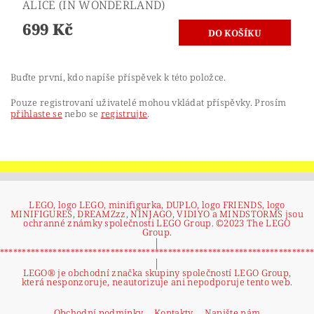
ALICE (IN WONDERLAND)
699 Kč
Buďte první, kdo napíše příspěvek k této položce.
Pouze registrovaní uživatelé mohou vkládat příspěvky. Prosím
přihlaste se
nebo se
registrujte
.
LEGO, logo LEGO, minifigurka, DUPLO, logo FRIENDS, logo
MINIFIGURES, DREAMZzz, NINJAGO, VIDIYO a MINDSTORMS jsou
ochranné známky společnosti LEGO Group. ©2023 The LEGO
Group.
|
**********************************************************************
|
LEGO® je obchodní značka skupiny společností LEGO Group,
která nesponzoruje, neautorizuje ani nepodporuje tento web.
Obchodní podmínky
Kontakty
Napište nám