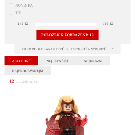
NOVINKA
TIP
149
Kč
499
Kč
POLOŽEK K ZOBRAZENÍ:
12
FILTR PODLE PARAMETRŮ, VLASTNOSTÍ A VÝROBCŮ
ABECEDNĚ
NEJLEVNĚJŠÍ
NEJDRAŽŠÍ
NEJPRODÁVANĚJŠÍ
12
položek celkem