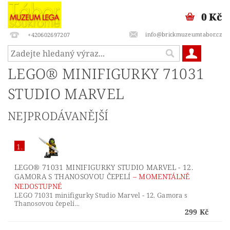
0 Kč
info@brickmuzeumtabor.cz
+420602697207
LEGO® MINIFIGURKY 71031
STUDIO MARVEL
NEJPRODÁVANĚJŠÍ
1.
LEGO® 71031 MINIFIGURKY STUDIO MARVEL - 12.
GAMORA S THANOSOVOU ČEPELÍ
–
MOMENTÁLNĚ
NEDOSTUPNÉ
LEGO 71031 minifigurky Studio Marvel - 12. Gamora s
Thanosovou čepelí...
299 Kč