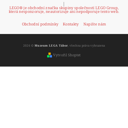
|
LEGO® je obchodní značka skupiny společností LEGO Group,
která nesponzoruje, neautorizuje ani nepodporuje tento web.
Obchodní podmínky
Kontakty
Napište nám
2026 ©
Muzeum LEGA Tábor
, všechna práva vyhrazena
Vytvořil Shoptet