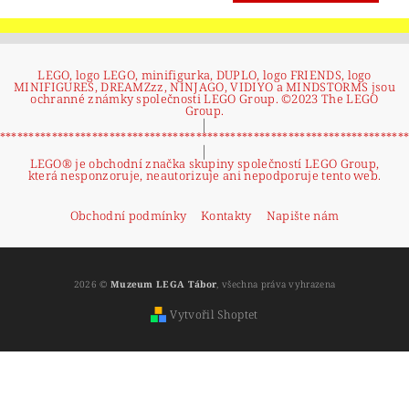
LEGO, logo LEGO, minifigurka, DUPLO, logo FRIENDS, logo
MINIFIGURES, DREAMZzz, NINJAGO, VIDIYO a MINDSTORMS jsou
ochranné známky společnosti LEGO Group. ©2023 The LEGO
Group.
|
**********************************************************************
|
LEGO® je obchodní značka skupiny společností LEGO Group,
která nesponzoruje, neautorizuje ani nepodporuje tento web.
Obchodní podmínky
Kontakty
Napište nám
2026 ©
Muzeum LEGA Tábor
, všechna práva vyhrazena
Vytvořil Shoptet