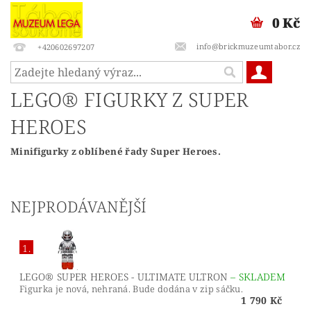
0 Kč
info@brickmuzeumtabor.cz
+420602697207
LEGO® FIGURKY Z SUPER
HEROES
Minifigurky z oblíbené řady Super Heroes.
NEJPRODÁVANĚJŠÍ
1.
LEGO® SUPER HEROES - ULTIMATE ULTRON
–
SKLADEM
Figurka je nová, nehraná. Bude dodána v zip sáčku.
1 790 Kč