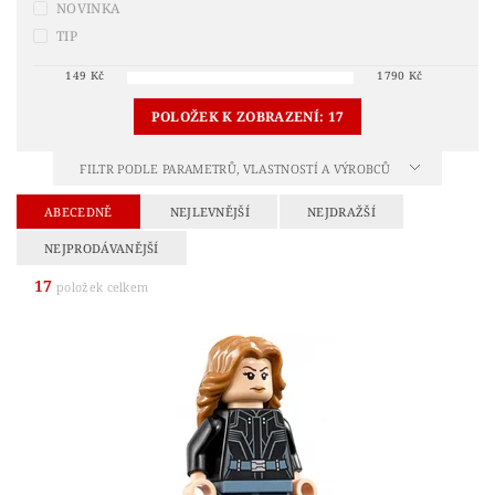
NOVINKA
TIP
149
Kč
1790
Kč
POLOŽEK K ZOBRAZENÍ:
17
FILTR PODLE PARAMETRŮ, VLASTNOSTÍ A VÝROBCŮ
ABECEDNĚ
NEJLEVNĚJŠÍ
NEJDRAŽŠÍ
NEJPRODÁVANĚJŠÍ
17
položek celkem