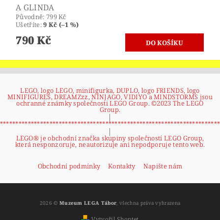
A GLINDA
Původně:
799 Kč
Ušetříte
:
9 Kč (–1 %)
790 Kč
LEGO, logo LEGO, minifigurka, DUPLO, logo FRIENDS, logo
MINIFIGURES, DREAMZzz, NINJAGO, VIDIYO a MINDSTORMS jsou
ochranné známky společnosti LEGO Group. ©2023 The LEGO
Group.
|
**********************************************************************
|
LEGO® je obchodní značka skupiny společností LEGO Group,
která nesponzoruje, neautorizuje ani nepodporuje tento web.
Obchodní podmínky
Kontakty
Napište nám
2026 ©
Muzeum LEGA Tábor
, všechna práva vyhrazena
Vytvořil Shoptet