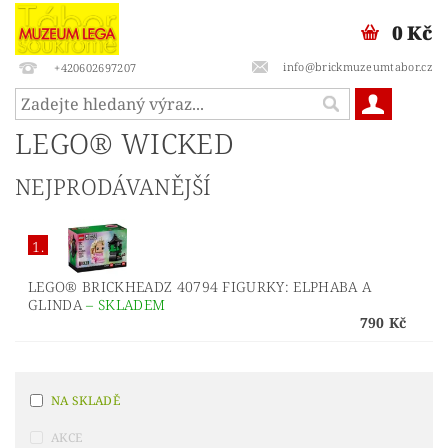
0 Kč
info@brickmuzeumtabor.cz
+420602697207
LEGO® WICKED
NEJPRODÁVANĚJŠÍ
1.
LEGO® BRICKHEADZ 40794 FIGURKY: ELPHABA A
GLINDA
–
SKLADEM
790 Kč
NA SKLADĚ
AKCE