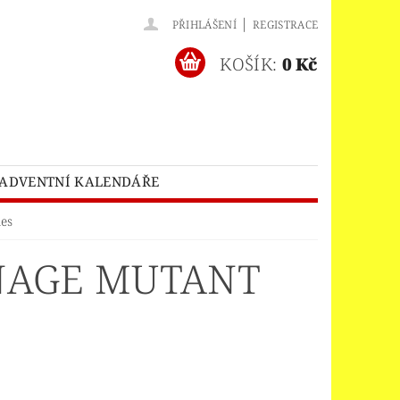
|
PŘIHLÁŠENÍ
REGISTRACE
KOŠÍK:
0 Kč
ADVENTNÍ KALENDÁŘE
O® BATMAN MOVIE
es
HES™
LEGO® BRICKHEADZ
NAGE MUTANT
EGO® CLASSIC
LEGO® CREATOR
EDITIONS
ELNÝ DOMEK
A