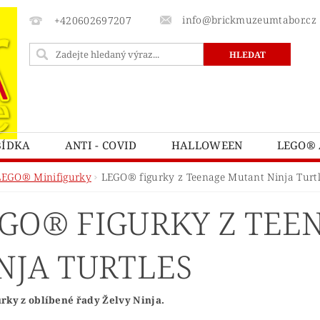
info@brickmuzeumtabor.cz
+420602697207
BÍDKA
ANTI - COVID
HALLOWEEN
LEGO® 
ECTURE
LEGO® ART
LEGO® AVATAR
LEG
LEGO® Minifigurky
LEGO® figurky z Teenage Mutant Ninja Turtl
LEGO® BOTANICKÁ KOLEKCE
LEGO® BRICK SKETC
GO® FIGURKY Z TEE
LEGO® CASTLE A KINGDOMS
LEGO® CITY
L
ATNÍ
LEGO® DOTS
LEGO® DUPLO
LEGO® 
NJA TURTLES
TNITE
LEGO® FRIENDS
LEGO® GÁBININ KOUZ
Y POTTER
LEGO® HIDDEN SIDE™
LEGO® CHIM
rky z oblíbené řady Želvy Ninja.