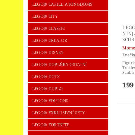
LEGO® CASTLE A KINGDOMS
LEGO® CITY
LEG
LEGO® CLASSIC
NINJ
SCUB
LEGO® CREATOR
Momen
LEGO® DISNEY
Značk
Figurk
LEGO® DOPLŇKY OSTATNÍ
Turtle
Scuba
LEGO® DOTS
199
LEGO® DUPLO
LEGO® EDITIONS
LEGO® EXKLUSIVNÍ SETY
LEGO® FORTNITE