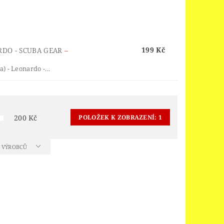
ORS
LEGO® JURSKÝ SVĚT
LEGO® MINDSTORMS
INGS
LEGO® MONKIE KID
199 Kč
RDO - SCUBA GEAR
–
 PIECE
LEGO® PIRATES
) - Leonardo -...
EGO® POWER FUNCTIONS
LEGO® SCULPTURES
 SPEED CHAMPIONS
200
Kč
POLOŽEK K ZOBRAZENÍ:
1
R THINGS
 OF ZELDA™
A VÝROBCŮ
OY STORY 4
D
VELIKONOCE