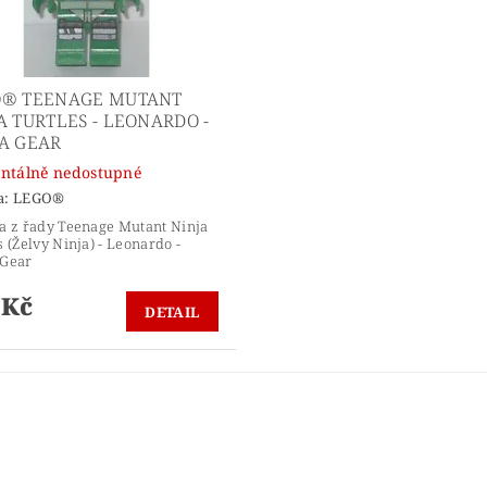
O® TEENAGE MUTANT
A TURTLES - LEONARDO -
A GEAR
tálně nedostupné
a:
LEGO®
a z řady Teenage Mutant Ninja
s (Želvy Ninja) - Leonardo -
 Gear
 Kč
DETAIL