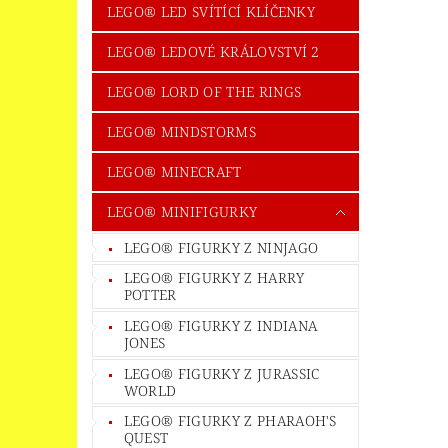
LEGO® LED SVÍTÍCÍ KLÍČENKY
LEGO® LEDOVÉ KRÁLOVSTVÍ 2
LEGO® LORD OF THE RINGS
LEGO® MINDSTORMS
LEGO® MINECRAFT
LEGO® MINIFIGURKY
LEGO® FIGURKY Z NINJAGO
LEGO® FIGURKY Z HARRY
POTTER
LEGO® FIGURKY Z INDIANA
JONES
LEGO® FIGURKY Z JURASSIC
WORLD
LEGO® FIGURKY Z PHARAOH'S
QUEST