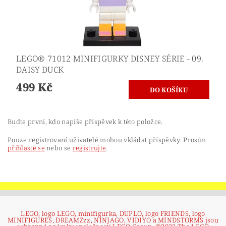
LEGO® 71012 MINIFIGURKY DISNEY SÉRIE - 09.
DAISY DUCK
499 Kč
Buďte první, kdo napíše příspěvek k této položce.
Pouze registrovaní uživatelé mohou vkládat příspěvky. Prosím
přihlaste se
nebo se
registrujte
.
LEGO, logo LEGO, minifigurka, DUPLO, logo FRIENDS, logo
MINIFIGURES, DREAMZzz, NINJAGO, VIDIYO a MINDSTORMS jsou