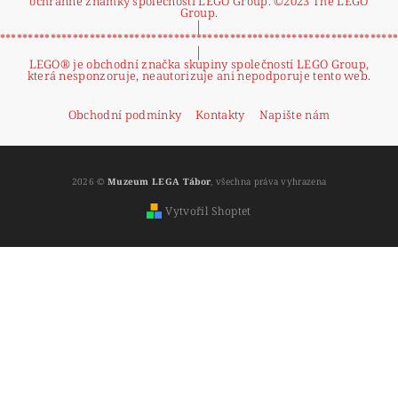
ochranné známky společnosti LEGO Group. ©2023 The LEGO
Group.
|
**********************************************************************
|
LEGO® je obchodní značka skupiny společností LEGO Group,
která nesponzoruje, neautorizuje ani nepodporuje tento web.
Obchodní podmínky
Kontakty
Napište nám
2026 ©
Muzeum LEGA Tábor
, všechna práva vyhrazena
Vytvořil Shoptet