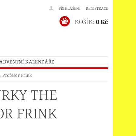
|
PŘIHLÁŠENÍ
REGISTRACE
KOŠÍK:
0 Kč
ADVENTNÍ KALENDÁŘE
O® BATMAN MOVIE
 Profesor Frink
HES™
LEGO® BRICKHEADZ
URKY THE
EGO® CLASSIC
LEGO® CREATOR
EDITIONS
OR FRINK
ELNÝ DOMEK
A