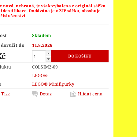
ORS
LEGO® JURSKÝ SVĚT
e nová, nehraná, je však vybalena z originál sáčku
 identifikace. Dodávána je v ZIP sáčku, obsahuje
LEGO® MINDSTORMS
říslušenství.
INGS
LEGO® MONKIE KID
 PIECE
LEGO® PIRATES
ost
Skladem
doručit do
11.8.2026
EGO® POWER FUNCTIONS
Kč
LEGO® SCULPTURES
duktu
COLSIM2-09
 SPEED CHAMPIONS
LEGO®
R THINGS
e
LEGO® Minifigurky
 OF ZELDA™
Tisk
Dotaz
Hlídat cenu
OY STORY 4
D
VELIKONOCE