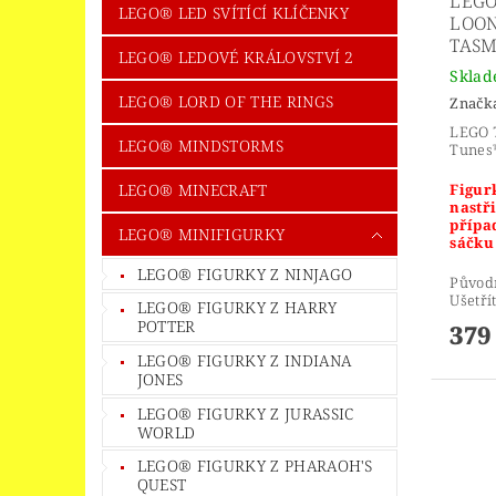
LEGO
LEGO® LED SVÍTÍCÍ KLÍČENKY
LOON
TASM
LEGO® LEDOVÉ KRÁLOVSTVÍ 2
Skla
LEGO® LORD OF THE RINGS
Značk
LEGO 
LEGO® MINDSTORMS
Tunes™
Figurk
LEGO® MINECRAFT
nastř
přípa
LEGO® MINIFIGURKY
sáčku
LEGO® FIGURKY Z NINJAGO
Původ
Ušetří
LEGO® FIGURKY Z HARRY
POTTER
379
LEGO® FIGURKY Z INDIANA
JONES
LEGO® FIGURKY Z JURASSIC
WORLD
LEGO® FIGURKY Z PHARAOH'S
QUEST