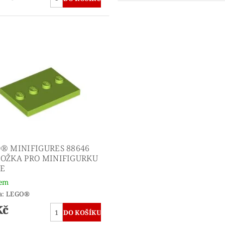
® MINIFIGURES 88646
OŽKA PRO MINIFIGURKU
ME
dem
a:
LEGO®
Kč