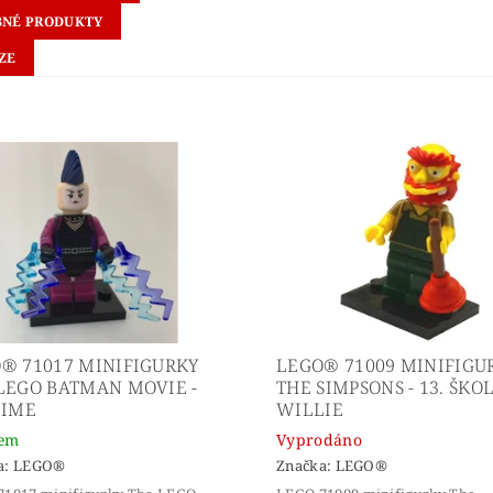
NÉ PRODUKTY
ZE
® 71017 MINIFIGURKY
LEGO® 71009 MINIFIGU
LEGO BATMAN MOVIE -
THE SIMPSONS - 13. ŠKO
MIME
WILLIE
dem
Vyprodáno
a:
LEGO®
Značka:
LEGO®