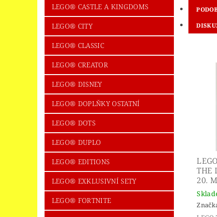
LEGO® CASTLE A KINGDOMS
PODOB
LEGO® CITY
DISKU
LEGO® CLASSIC
LEGO® CREATOR
LEGO® DISNEY
LEGO® DOPLŇKY OSTATNÍ
LEGO® DOTS
LEGO® DUPLO
LEGO
LEGO® EDITIONS
THE 
20. 
LEGO® EXKLUSIVNÍ SETY
Skla
LEGO® FORTNITE
Značk