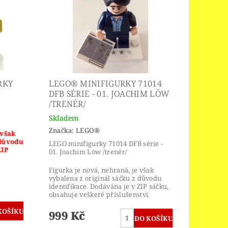
RKY
LEGO® MINIFIGURKY 71014
DFB SÉRIE - 01. JOACHIM LÖW
/TRENÉR/
Skladem
Značka:
LEGO®
 však
 důvodu
LEGO minifigurky 71014 DFB série -
ZIP
01. Joachim Löw /trenér/
Figurka je nová, nehraná, je však
vybalena z originál sáčku z důvodu
identifikace. Dodávána je v ZIP sáčku,
obsahuje veškeré příslušenství.
999 Kč