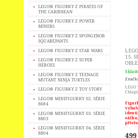
LEGO® FIGURKY Z PIRATES OF
THE CARIBBEAN
LEGO® FIGURKY Z POWER
MINERS
LEGO® FIGURKY Z SPONGEBOB
SQUAREPANTS
LEGO
LEGO® FIGURKY Z STAR WARS
15. S
LEGO® FIGURKY Z SUPER
OBLE
HEROES
Skla
LEGO® FIGURKY Z TEENAGE
Značk
MUTANT NINJA TURTLES
LEGO 7
LEGO® FIGURKY Z TOY STORY
Chlapí
LEGO® MINIFIGURKY 02. SÉRIE
Figurk
8684
vybal
identi
LEGO® MINIFIGURKY 03. SÉRIE
sáčku
8803
příslu
LEGO® MINIFIGURKY 04. SÉRIE
8804
499