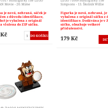
71017 minifigurky The LEGO
LEGO 71009 minifigurky The
N Movie - 20. Mime
Simpsons - 13. Školník Willie
a je nová, nehraná, sáček je
Figurka je nová, nehraná, je
ižen z důvodu identifikace,
vybalena z originál sáčku z
dně je vybalena z originál
identifikace. Dodávána je v 
 a vložena do ZIP sáčku.
sáčku, obsahuje veškeré
příslušenství.
 Kč
179 Kč
DE