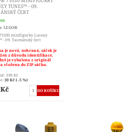
® 71030 MINIFIGURKY
EY TUNES™ - 09.
ÁNSKÝ ČERT
dem
a:
LEGO®
71030 minifigurky Looney
 - 09. Tasmánský čert
a je nová, nehraná, sáček je
ižen z důvodu identifikace,
dně je vybalena z originál
 a vložena do ZIP sáčku.
ně:
399 Kč
te
:
20 Kč (–5 %)
 Kč