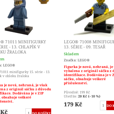
® 71011 MINIFIGURKY
LEGO® 71008 MINIFIGU
ÉRIE - 13. CHLAPÍK V
13. SÉRIE - 09. TESAŘ
KU ŽRALOKA
Skladem
dem
Značka:
LEGO®
a:
LEGO®
Figurka je nová, nehraná, je
vybalena z originál sáčku z
1011 minifigurky 15. série - 13.
identifikace. Dodávána je v 
k v obleku žraloka
sáčku, obsahuje veškeré
příslušenství.
a je nová, nehraná, je však
ena z originál sáčku z důvodu
Původně:
199 Kč
fikace. Dodávána je v ZIP
Ušetříte
:
20 Kč (–10 %)
, obsahuje veškeré
šenství.
179 Kč
 Kč