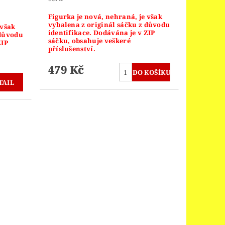
Figurka je nová, nehraná, je však
vybalena z originál sáčku z důvodu
 však
identifikace. Dodávána je v ZIP
 důvodu
sáčku, obsahuje veškeré
ZIP
příslušenství.
479 Kč
TAIL