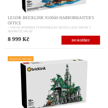
LEGO® BRICKLINK 910040 HARBORMASTER'S
OFFICE
+ VOLNÁ RODINNÁ VSTUPENKA DO MUZEA LEGA TÁBOR V
HODNOTĚ 590 KČ
8 999 Kč
Doprava zdarma