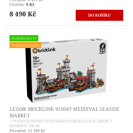
Ušetříte
:
9 Kč
8 490 Kč
Poslední kus !!!
Doprava zdarma
LEGO® BRICKLINK 910047 MEDIEVAL SEASIDE
MARKET
+ VOLNÁ RODINNÁ VSTUPENKA DO MUZEA LEGA TÁBOR V
HODNOTĚ 590 KČ
Původně:
11 399 Kč