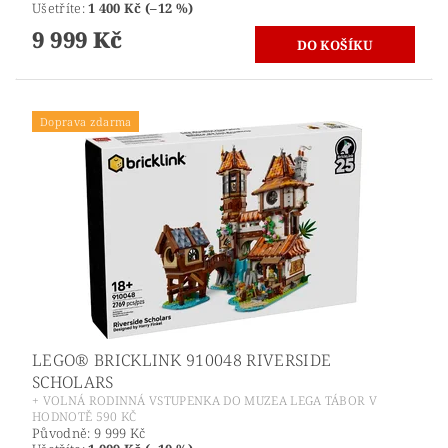
Ušetříte
:
1 400 Kč (–12 %)
9 999 Kč
Doprava zdarma
LEGO® BRICKLINK 910048 RIVERSIDE
SCHOLARS
+ VOLNÁ RODINNÁ VSTUPENKA DO MUZEA LEGA TÁBOR V
HODNOTĚ 590 KČ
Původně:
9 999 Kč