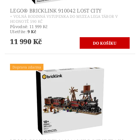
LEGO® BRICKLINK 910042 LOST CITY
+ VOLNÁ RODINNÁ VSTUPENKA DO MUZEA LEGA TÁBOR V
HODNOTĚ 590 KČ
Původně:
11 999 Kč
Ušetříte
:
9 Kč
11 990 Kč
Doprava zdarma