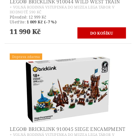
LEGO® BRICKLINK 910044 WILD WEST TRAIN
+ VOLNÁ RODINNÁ VSTUPENKA DO MUZEA LEGA TÁBOR V
HODNOTĚ 590 KČ
Původně:
12 999 Kč
Ušetříte
:
1 009 Kč (–7 %)
11 990 Kč
Doprava zdarma
LEGO® BRICKLINK 910045 SIEGE ENCAMPMENT
+ VOLNÁ RODINNÁ VSTUPENKA DO MUZEA LEGA TÁBOR V