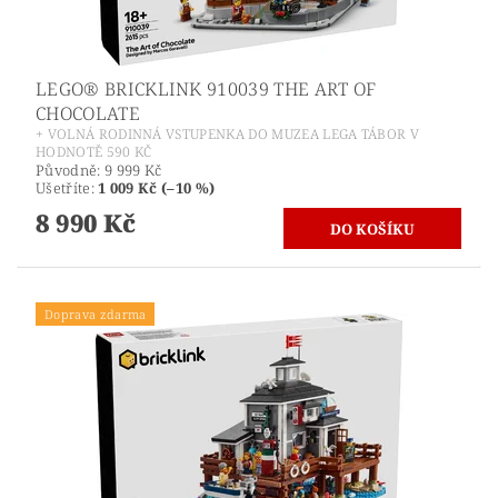
LEGO® BRICKLINK 910039 THE ART OF
CHOCOLATE
+ VOLNÁ RODINNÁ VSTUPENKA DO MUZEA LEGA TÁBOR V
HODNOTĚ 590 KČ
Původně:
9 999 Kč
Ušetříte
:
1 009 Kč (–10 %)
8 990 Kč
Doprava zdarma