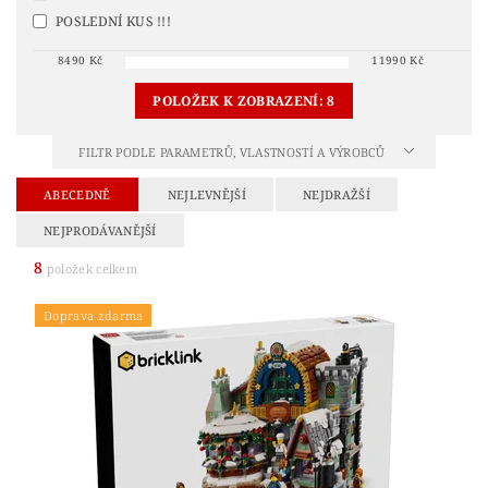
POSLEDNÍ KUS !!!
8490
Kč
11990
Kč
POLOŽEK K ZOBRAZENÍ:
8
FILTR PODLE PARAMETRŮ, VLASTNOSTÍ A VÝROBCŮ
ABECEDNĚ
NEJLEVNĚJŠÍ
NEJDRAŽŠÍ
NEJPRODÁVANĚJŠÍ
8
položek celkem
Doprava zdarma