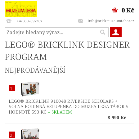
0 Kč
info@brickmuzeumtabor.cz
+420602697207
LEGO® BRICKLINK DESIGNER
PROGRAM
NEJPRODÁVANĚJŠÍ
1.
LEGO® BRICKLINK 910048 RIVERSIDE SCHOLARS +
VOLNÁ RODINNÁ VSTUPENKA DO MUZEA LEGA TÁBOR V
HODNOTĚ 590 KČ
–
SKLADEM
8 990 Kč
2.