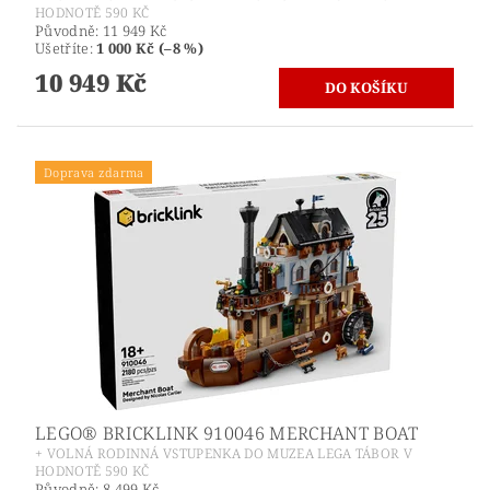
HODNOTĚ 590 KČ
Původně:
11 949 Kč
Ušetříte
:
1 000 Kč (–8 %)
10 949 Kč
Doprava zdarma
LEGO® BRICKLINK 910046 MERCHANT BOAT
+ VOLNÁ RODINNÁ VSTUPENKA DO MUZEA LEGA TÁBOR V
HODNOTĚ 590 KČ
Původně:
8 499 Kč