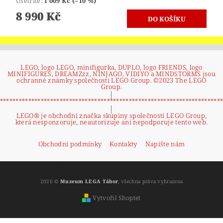
Ušetříte
:
1 009 Kč (–10 %)
8 990 Kč
LEGO, logo LEGO, minifigurka, DUPLO, logo FRIENDS, logo
MINIFIGURES, DREAMZzz, NINJAGO, VIDIYO a MINDSTORMS jsou
ochranné známky společnosti LEGO Group. ©2023 The LEGO
Group.
|
**********************************************************************
|
LEGO® je obchodní značka skupiny společností LEGO Group,
která nesponzoruje, neautorizuje ani nepodporuje tento web.
Obchodní podmínky
Kontakty
Napište nám
2026 ©
Muzeum LEGA Tábor
, všechna práva vyhrazena
Vytvořil Shoptet