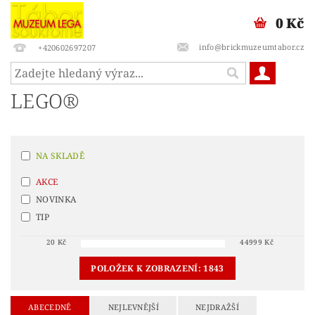
0 Kč
info@brickmuzeumtabor.cz
+420602697207
LEGO®
NA SKLADĚ
AKCE
NOVINKA
TIP
20
Kč
44999
Kč
POLOŽEK K ZOBRAZENÍ:
1843
ABECEDNĚ
NEJLEVNĚJŠÍ
NEJDRAŽŠÍ