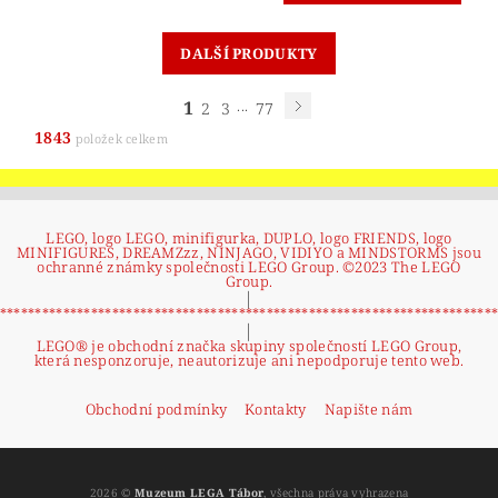
DALŠÍ PRODUKTY
1
...
2
3
77
1843
položek celkem
LEGO, logo LEGO, minifigurka, DUPLO, logo FRIENDS, logo
MINIFIGURES, DREAMZzz, NINJAGO, VIDIYO a MINDSTORMS jsou
ochranné známky společnosti LEGO Group. ©2023 The LEGO
Group.
|
**********************************************************************
|
LEGO® je obchodní značka skupiny společností LEGO Group,
která nesponzoruje, neautorizuje ani nepodporuje tento web.
Obchodní podmínky
Kontakty
Napište nám
2026 ©
Muzeum LEGA Tábor
, všechna práva vyhrazena