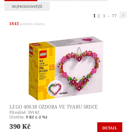
NEJPRODÁVANĚJŠÍ
1
...
2
3
77
1843
položek celkem
LEGO 40638 OZDOBA VE TVARU SRDCE
Původně:
399 Kč
Ušetříte
:
9 Kč (–2 %)
390 Kč
DETAIL