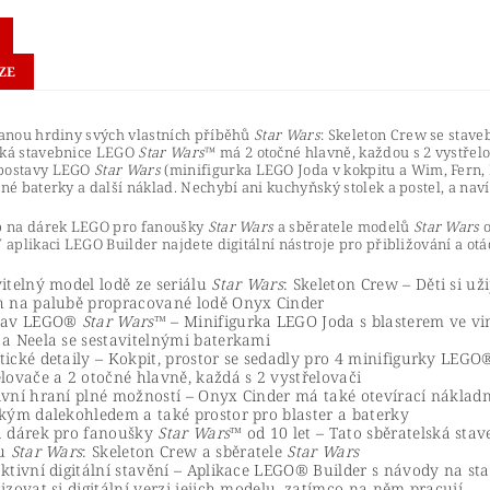
ZE
tanou hrdiny svých vlastních příběhů
Star Wars
: Skeleton Crew se stave
ská stavebnice LEGO
Star Wars
™ má 2 otočné hlavně, každou s 2 vystřelov
postavy LEGO
Star Wars
(minifigurka LEGO Joda v kokpitu a Wim, Fern, 
lné baterky a další náklad. Nechybí ani kuchyňský stolek a postel, a nav
ip na dárek LEGO pro fanoušky
Star Wars
a sběratele modelů
Star Wars
V aplikaci LEGO Builder najdete digitální nástroje pro přibližování a otá
itelný model lodě ze seriálu
Star Wars
: Skeleton Crew – Děti si u
h na palubě propracované lodě Onyx Cinder
tav LEGO®
Star Wars
™ – Minifigurka LEGO Joda s blasterem ve vi
 a Neela se sestavitelnými baterkami
ické detaily – Kokpit, prostor se sedadly pro 4 minifigurky LEGO®,
elovače a 2 otočné hlavně, každá s 2 vystřelovači
ivní hraní plné možností – Onyx Cinder má také otevírací nákladn
ským dalekohledem a také prostor pro blaster a baterky
a dárek pro fanoušky
Star Wars
™ od 10 let – Tato sběratelská st
u
Star Wars
: Skeleton Crew a sběratele
Star Wars
aktivní digitální stavění – Aplikace LEGO® Builder s návody na st
izovat si digitální verzi jejich modelu, zatímco na něm pracují