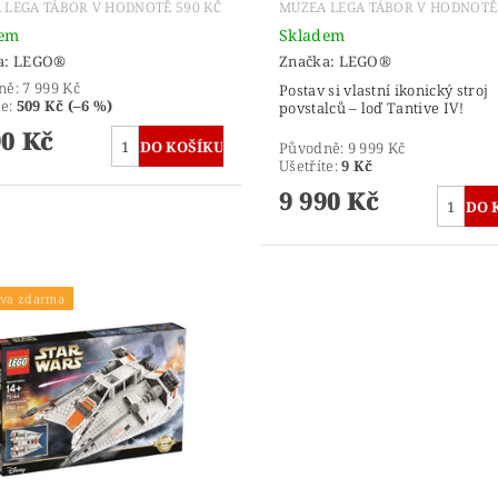
 LEGA TÁBOR V HODNOTĚ 590 KČ
MUZEA LEGA TÁBOR V HODNOTĚ 
dem
Skladem
a:
LEGO®
Značka:
LEGO®
ně:
7 999 Kč
Postav si vlastní ikonický stroj
te
:
509 Kč (–6 %)
povstalců – loď Tantive IV!
90 Kč
Původně:
9 999 Kč
Ušetříte
:
9 Kč
9 990 Kč
va zdarma