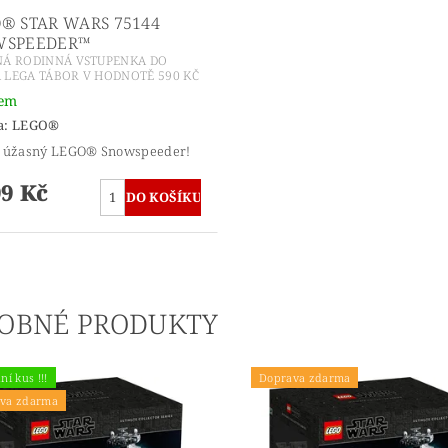
® STAR WARS 75144
WSPEEDER™
NÁ RODINNÁ VSTUPENKA DO
 LEGA TÁBOR V HODNOTĚ 590 KČ
dem
a:
LEGO®
v úžasný LEGO® Snowspeeder!
99 Kč
OBNÉ PRODUKTY
ní kus !!!
Doprava zdarma
va zdarma