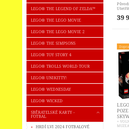
Původ
Ušetří
LEGO® THE LEGEND OF ZELDA™
39 
LEGO® THE LEGO MOVIE
LEGO® THE LEGO MOVIE 2
LEGO® THE SIMPSONS
Dopra
LEGO® TOY STORY 4
LEGO® TROLLS WORLD TOUR
LEGO® UNIKITTY!
LEGO® WEDNESDAY
LEGO® WICKED
LEGO
POZE
SBĚRATELSKÉ KARTY -
SKY
FOTBAL
+ VOL
MUZEA
HRDÍ LVI 2024 FOTBALOVÉ