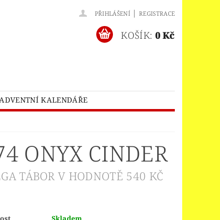
|
PŘIHLÁŠENÍ
REGISTRACE
KOŠÍK:
0 Kč
ADVENTNÍ KALENDÁŘE
O® BATMAN MOVIE
HES™
LEGO® BRICKHEADZ
74 ONYX CINDER
EGO® CLASSIC
LEGO® CREATOR
EDITIONS
GA TÁBOR V HODNOTĚ 540 KČ
ELNÝ DOMEK
A
ost
Skladem