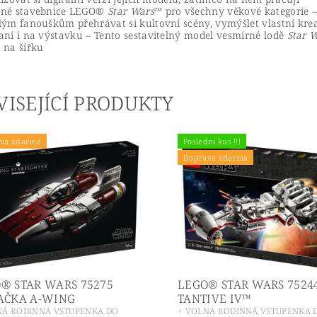
né stavebnice LEGO®
Star Wars
™ pro všechny věkové kategorie 
lým fanouškům přehrávat si kultovní scény, vymýšlet vlastní krea
aní i na výstavku – Tento sestavitelný model vesmírné lodě
Star 
 na šířku
VISEJÍCÍ PRODUKTY
va zdarma
Poslední kus !!!
Doprava zdarma
® STAR WARS 75275
LEGO® STAR WARS 7524
AČKA A-WING
TANTIVE IV™
NÁ RODINNÁ VSTUPENKA DO
+ VOLNÁ RODINNÁ VSTUPENKA 