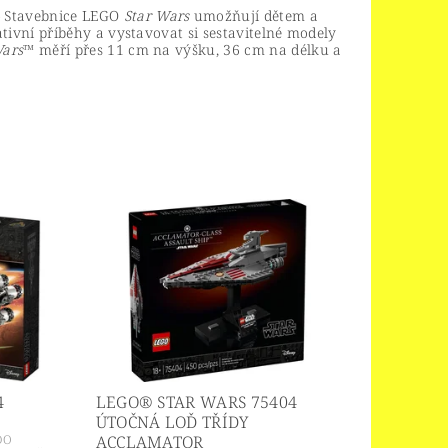
– Stavebnice LEGO
Star Wars
umožňují dětem a
tivní příběhy a vystavovat si sestavitelné modely
Wars
™ měří přes 11 cm na výšku, 36 cm na délku a
4
LEGO® STAR WARS 75404
ÚTOČNÁ LOĎ TŘÍDY
DO
ACCLAMATOR