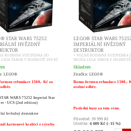
® STAR WARS 75252
LEGO® STAR WARS 7525
RIÁLNÍ HVĚZDNÝ
IMPERIÁLNÍ HVĚZDNÝ
RUKTOR
DESTRUKTOR
NÁ RODINNÁ VSTUPENKA DO
+ VOLNÁ RODINNÁ VSTUPENKA 
 LEGA TÁBOR V HODNOTĚ 590 KČ
MUZEA LEGA TÁBOR V HODNOTĚ 
dem
Skladem
a:
LEGO®
Značka:
LEGO®
formou refundace 1500,- Kč za
Bonus formou refundace 1500,- 
 odběr.
osobní odběr.
TAR WARS 75252 Imperial Star
er - UCS (2nd edition)
Poslední kusy za tuto cenu.
ální hvězdný destruktor
Původně:
39 999 Kč
Ušetříte
:
6 009 Kč (–15 %)
inál kartonové krabici z výroby.