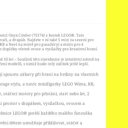
bnicí Onyx Cinder (75374) z kostek LEGO®. Tato
ači, a drapák. Najdete v ní také 5 míst za sezení pro
KB a Neel na místě pro pasažéry) a místo pro 4
íc doplňky včetně ovoce a vysílačky pro kreativní hraní.
od 10 let – Součástí této stavebnice je intuitivní návod na
čení modelů, s nimiž bude celý zážitek ještě lepší.
žijí spoustu zábavy při hraní na hrdiny na vlastních
ntage stylu, a navíc minifigurky LEGO Wima, KB,
 otáčecí motory pro přistání, start nebo let, 2
í prostor s drapákem, vysílačkou, ovocem a
avebnice LEGO® potěší každého malého fanouška
avění dětem umožňuje přibližovat, otáčet a