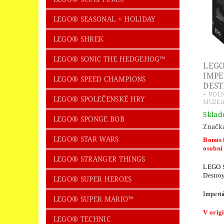
LEGO® SEASONAL + HOLIDAY
LEGO® SHREK
LEGO® SONIC THE HEDGEHOG™
LEGO
IMPE
LEGO® SPEED CHAMPIONS
DEST
+ VOL
LEGO® SPOLEČENSKÉ HRY
MUZEA
Skla
LEGO® SPONGE BOB
Značk
LEGO® STAR WARS
Bonus 
osobní
LEGO® STRANGER THINGS
LEGO S
Destroy
LEGO® SUPER HEROES
Imperi
LEGO® SUPER MARIO™
V orig
LEGO® TECHNIC