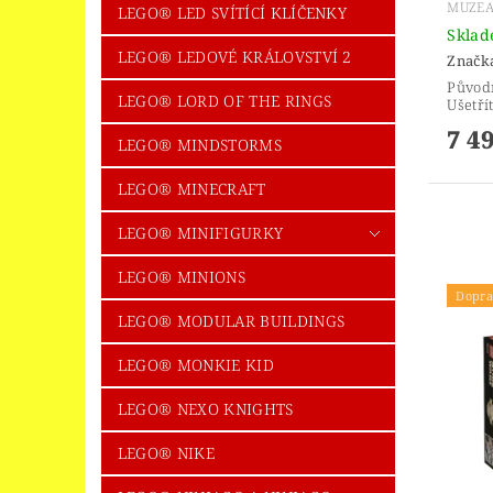
MUZEA
LEGO® LED SVÍTÍCÍ KLÍČENKY
Skla
LEGO® LEDOVÉ KRÁLOVSTVÍ 2
Značk
Původ
LEGO® LORD OF THE RINGS
Ušetří
7 4
LEGO® MINDSTORMS
LEGO® MINECRAFT
LEGO® MINIFIGURKY
LEGO® MINIONS
Dopra
LEGO® MODULAR BUILDINGS
LEGO® MONKIE KID
LEGO® NEXO KNIGHTS
LEGO® NIKE