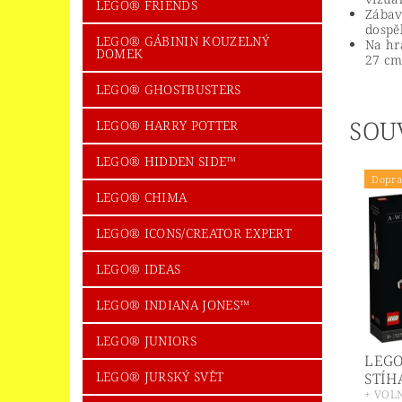
LEGO® FRIENDS
Zábav
dospě
LEGO® GÁBININ KOUZELNÝ
Na hr
DOMEK
27 cm
LEGO® GHOSTBUSTERS
SOU
LEGO® HARRY POTTER
LEGO® HIDDEN SIDE™
Dopra
LEGO® CHIMA
LEGO® ICONS/CREATOR EXPERT
LEGO® IDEAS
LEGO® INDIANA JONES™
LEGO® JUNIORS
LEGO
LEGO® JURSKÝ SVĚT
STÍH
+ VOL