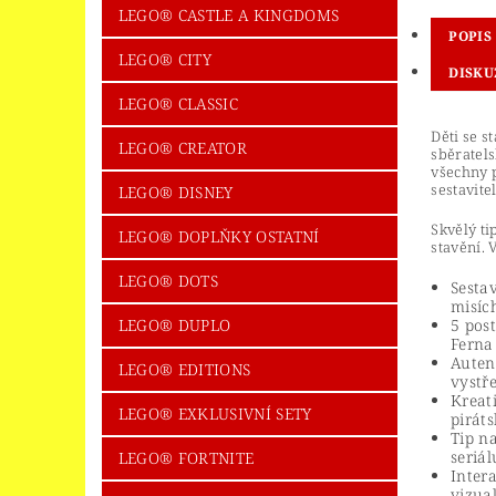
LEGO® CASTLE A KINGDOMS
POPIS
LEGO® CITY
DISKU
LEGO® CLASSIC
Děti se s
LEGO® CREATOR
sběratel
všechny 
sestavite
LEGO® DISNEY
Skvělý t
LEGO® DOPLŇKY OSTATNÍ
stavění. 
LEGO® DOTS
Sestav
misíc
LEGO® DUPLO
5 pos
Ferna
Autent
LEGO® EDITIONS
vystř
Kreat
LEGO® EXKLUSIVNÍ SETY
pirát
Tip n
seriál
LEGO® FORTNITE
Inter
vizual