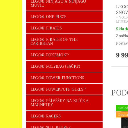
LEGO® NINJAGO A NINJAGO
MOVIE
LEGO
SNO
LEGO® ONE PIECE
+ VOL
MUZEA
LEGO® PIRATES
Skla
Značk
LEGO® PIRATES OF THE
Posta
CARIBBEAN
9 9
LEGO® POKÉMON™
LEGO® POLYBAG (SÁČKY)
LEGO® POWER FUNCTIONS
LEGO® POWERPUFF GIRLS™
POD
LEGO® PŘÍVĚŠKY NA KLÍČE A
MAGNETKY
Posled
Dopra
LEGO® RACERS
LEGO® SCULPTURES