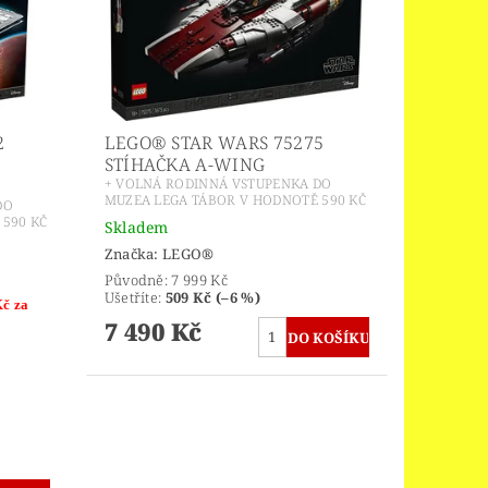
2
LEGO® STAR WARS 75275
STÍHAČKA A-WING
+ VOLNÁ RODINNÁ VSTUPENKA DO
MUZEA LEGA TÁBOR V HODNOTĚ 590 KČ
DO
590 KČ
Skladem
Značka:
LEGO®
Původně:
7 999 Kč
Ušetříte
:
509 Kč (–6 %)
Kč za
7 490 Kč