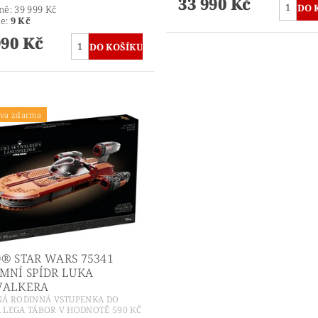
33 990 Kč
ně:
39 999 Kč
te
:
9 Kč
990 Kč
va zdarma
® STAR WARS 75341
MNÍ SPÍDR LUKA
WALKERA
NÁ RODINNÁ VSTUPENKA DO
 LEGA TÁBOR V HODNOTĚ 590 KČ