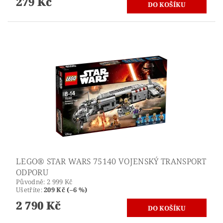
279 Kč
LEGO® STAR WARS 75140 VOJENSKÝ TRANSPORT
ODPORU
Původně:
2 999 Kč
Ušetříte
:
209 Kč (–6 %)
2 790 Kč