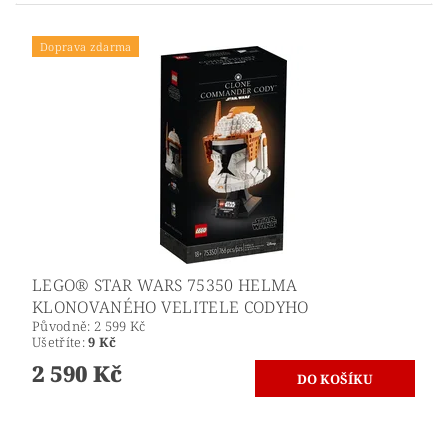
Doprava zdarma
LEGO® STAR WARS 75350 HELMA
KLONOVANÉHO VELITELE CODYHO
Původně:
2 599 Kč
Ušetříte
:
9 Kč
2 590 Kč