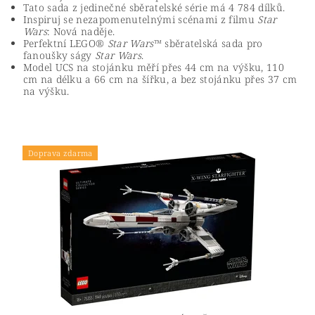
Tato sada z jedinečné sběratelské série má 4 784 dílků.
Inspiruj se nezapomenutelnými scénami z filmu
Star
Wars
: Nová naděje.
Perfektní LEGO®
Star Wars
™ sběratelská sada pro
fanoušky ságy
Star Wars
.
Model UCS na stojánku měří přes 44 cm na výšku, 110
cm na délku a 66 cm na šířku, a bez stojánku přes 37 cm
na výšku.
Doprava zdarma