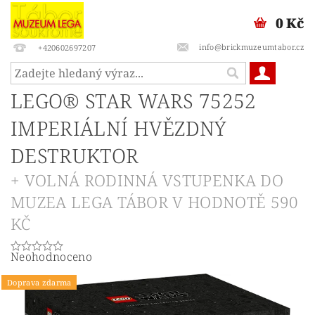
0 Kč
info@brickmuzeumtabor.cz
+420602697207
LEGO® STAR WARS 75252
IMPERIÁLNÍ HVĚZDNÝ
DESTRUKTOR
+ VOLNÁ RODINNÁ VSTUPENKA DO
MUZEA LEGA TÁBOR V HODNOTĚ 590
KČ
Neohodnoceno
Doprava zdarma