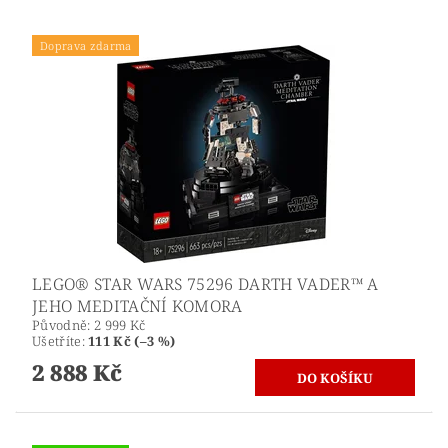
Doprava zdarma
LEGO® STAR WARS 75296 DARTH VADER™ A
JEHO MEDITAČNÍ KOMORA
Původně:
2 999 Kč
Ušetříte
:
111 Kč (–3 %)
2 888 Kč