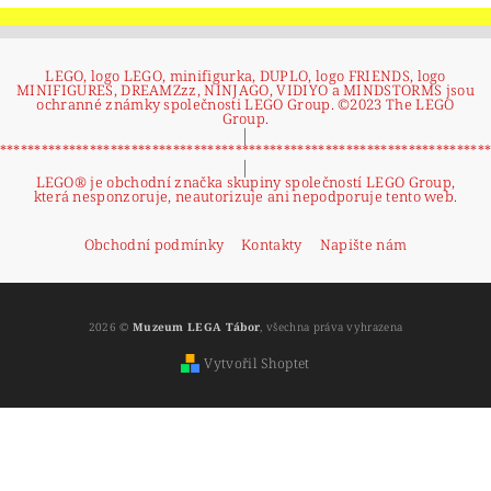
LEGO, logo LEGO, minifigurka, DUPLO, logo FRIENDS, logo
MINIFIGURES, DREAMZzz, NINJAGO, VIDIYO a MINDSTORMS jsou
ochranné známky společnosti LEGO Group. ©2023 The LEGO
Group.
|
**********************************************************************
|
LEGO® je obchodní značka skupiny společností LEGO Group,
která nesponzoruje, neautorizuje ani nepodporuje tento web.
Obchodní podmínky
Kontakty
Napište nám
2026 ©
Muzeum LEGA Tábor
, všechna práva vyhrazena
Vytvořil Shoptet