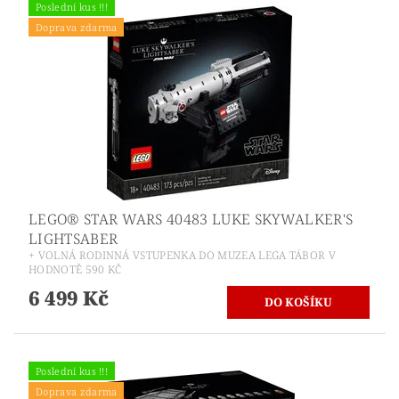
Poslední kus !!!
Doprava zdarma
LEGO® STAR WARS 40483 LUKE SKYWALKER'S
LIGHTSABER
+ VOLNÁ RODINNÁ VSTUPENKA DO MUZEA LEGA TÁBOR V
HODNOTĚ 590 KČ
6 499 Kč
Poslední kus !!!
Doprava zdarma