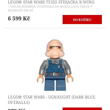
LEGO® STAR WARS 75355 STÍHAČKA X-WING
+ VOLNÁ RODINNÁ VSTUPENKA DO MUZEA LEGA TÁBOR V
HODNOTĚ 590 KČ
6 599 Kč
LEGO® STAR WARS - UGNAUGHT (DARK BLUE
OVERALLS)