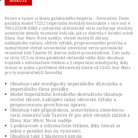
DISKUZE
Postav a vystav si ikonu galaktického Impéria – Devastátor. Tento
parádní model 75252 Imperiální hvězdný destruktor s více než 4
700 LEGO® dílků z jedinečné sběratelské série zachycuje všechny
autentické detaily vesmírné lodi tak, jak se objevila v úvodní scéně
filmu
Star Wars
: Nová naděje, včetně otočných zbraní,
naklápěcího radaru, obřích výfuků, propracovaného povrchu a
samozřejmě včetně sestavitelné zmenšené verze povstalecké
vesmírné lodi Tantive IV, kterou můžeš pronásledovat. Tato sada
ze série UCS na téma galaktické občanské války dále obsahuje
stojánek s informačním štítkem a 2 imperiální minifigurky, díky
čemuž se jedná o perfektní sběratelský dárek od LEGO
Star Wars
pro ty nejnáročnější fanoušky.
Obsahuje také minifigurky imperiálního důstojníka a
imperiálního člena posádky.
Model Imperiálního hvězdného destruktoru obsahuje
otočné zbraně, naklápěcí radar, obrovské výfuky a
propracovanou povrchovou úpravu.
Obsahuje také připojitelnou, sestavitelnou zmenšenou
verzi vesmírné lodi Tantive IV pro ještě věrnější zážitek z
filmu
Star Wars
: Nová naděje.
S podstavcem a informačním štítkem, díky čemuž se
jedná o parádní kus na vystavení.
Obsahuje také 2 blasterové pistole.