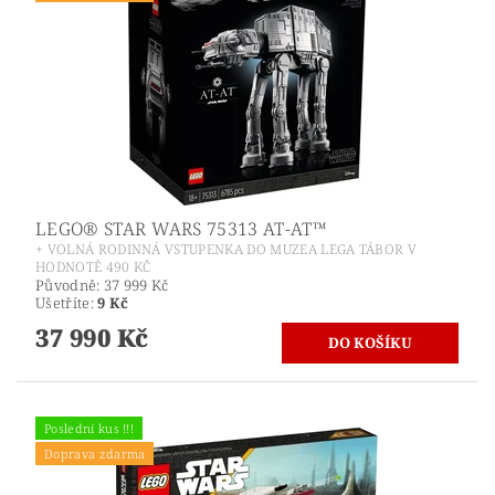
LEGO® STAR WARS 75313 AT-AT™
+ VOLNÁ RODINNÁ VSTUPENKA DO MUZEA LEGA TÁBOR V
HODNOTĚ 490 KČ
Původně:
37 999 Kč
Ušetříte
:
9 Kč
37 990 Kč
Poslední kus !!!
Doprava zdarma