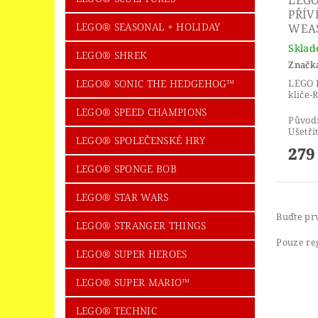
PŘÍV
LEGO® SEASONAL + HOLIDAY
WEA
Skla
LEGO® SHREK
Značk
LEGO® SONIC THE HEDGEHOG™
LEGO H
klíče-
LEGO® SPEED CHAMPIONS
Původ
Ušetří
LEGO® SPOLEČENSKÉ HRY
279
LEGO® SPONGE BOB
LEGO® STAR WARS
Buďte prv
LEGO® STRANGER THINGS
Pouze re
LEGO® SUPER HEROES
LEGO® SUPER MARIO™
LEGO® TECHNIC