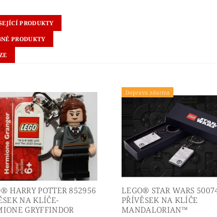
SEJÍCÍ PRODUKTY
NÉ PRODUKTY
ZE
Doprava zdarma
® HARRY POTTER 852956
LEGO® STAR WARS 5007
ĚSEK NA KLÍČE-
PŘÍVĚSEK NA KLÍČE
IONE GRYFFINDOR
MANDALORIAN™