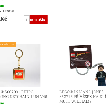
dem
a:
LEGO®
 Kč
va zdarma
® 5007091 RETRO
LEGO® INDIANA JONES
NING KEYCHAIN 1964 V46
852716 PŘÍVĚSEK NA KLÍ
MUTT WILLIAMS
dem