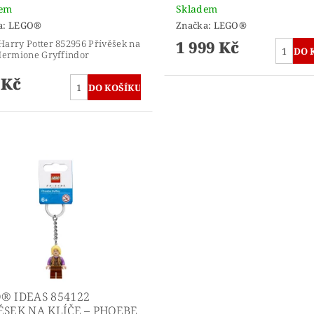
dem
Skladem
a:
LEGO®
Značka:
LEGO®
1 999 Kč
arry Potter 852956 Přívěšek na
Hermione Gryffindor
 Kč
® IDEAS 854122
ĚSEK NA KLÍČE – PHOEBE