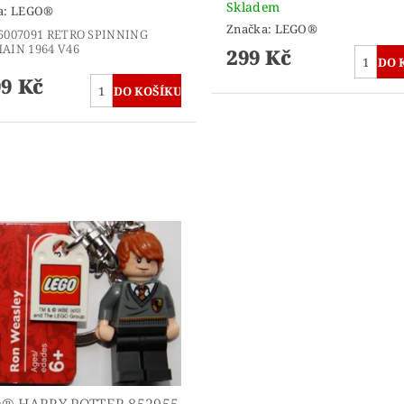
Skladem
a:
LEGO®
Značka:
LEGO®
5007091 RETRO SPINNING
AIN 1964 V46
299 Kč
99 Kč
® HARRY POTTER 852955