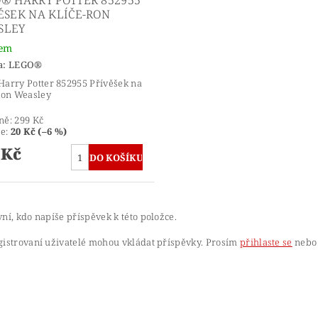
ĚSEK NA KLÍČE-RON
SLEY
dem
a:
LEGO®
arry Potter 852955 Přívěšek na
Ron Weasley
ně:
299 Kč
te
:
20 Kč (–6 %)
 Kč
ní, kdo napíše příspěvek k této položce.
gistrovaní uživatelé mohou vkládat příspěvky. Prosím
přihlaste se
nebo