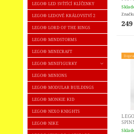
LEGO® LED SVÍTÍCÍ KLÍČENKY
Skla
Značk
LEGO® LEDOVÉ KRÁLOVSTVÍ 2
249
LEGO® LORD OF THE RINGS
LEGO® MINDSTORMS
LEGO® MINECRAFT
Dopra
LEGO® MINIFIGURKY
LEGO® MINIONS
LEGO® MODULAR BUILDINGS
LEGO® MONKIE KID
LEGO® NEXO KNIGHTS
LEGO
SPIN
LEGO® NIKE
Skla