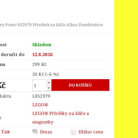
ORS
LEGO® JURSKÝ SVĚT
LEGO® MINDSTORMS
INGS
LEGO® MONKIE KID
y Potter 852979 Přívěšek na klíče-Albus Dumbledore
 PIECE
LEGO® PIRATES
ost
Skladem
EGO® POWER FUNCTIONS
doručit do
12.8.2026
LEGO® SCULPTURES
ena
299 Kč
 SPEED CHAMPIONS
20 Kč
(–6 %)
R THINGS
Kč
 OF ZELDA™
duktu
L852979
OY STORY 4
LEGO®
D
LEGO® Přívěšky na klíče a
e
magnetky
VELIKONOCE
Tisk
Dotaz
Hlídat cenu