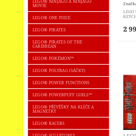
LEGO® NINJAGO A NINJAGO
Značk
MOVIE
LEGO 
KEYCH
LEGO® ONE PIECE
2 9
LEGO® PIRATES
LEGO® PIRATES OF THE
CARIBBEAN
LEGO® POKÉMON™
LEGO® POLYBAG (SÁČKY)
LEGO® POWER FUNCTIONS
LEGO® POWERPUFF GIRLS™
LEGO® PŘÍVĚŠKY NA KLÍČE A
MAGNETKY
LEGO® RACERS
LEGO® SCULPTURES
LEGO