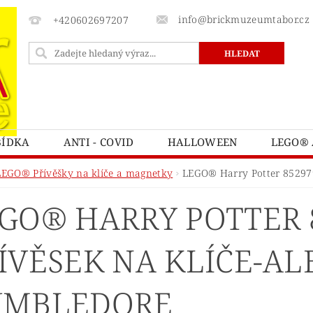
info@brickmuzeumtabor.cz
+420602697207
BÍDKA
ANTI - COVID
HALLOWEEN
LEGO® 
ECTURE
LEGO® ART
LEGO® AVATAR
LEG
LEGO® Přívěšky na klíče a magnetky
LEGO® Harry Potter 852979
LEGO® BOTANICKÁ KOLEKCE
LEGO® BRICK SKETC
GO® HARRY POTTER 
LEGO® CASTLE A KINGDOMS
LEGO® CITY
L
ATNÍ
LEGO® DOTS
LEGO® DUPLO
LEGO® 
ÍVĚSEK NA KLÍČE-AL
TNITE
LEGO® FRIENDS
LEGO® GÁBININ KOUZ
UMBLEDORE
Y POTTER
LEGO® HIDDEN SIDE™
LEGO® CHIM