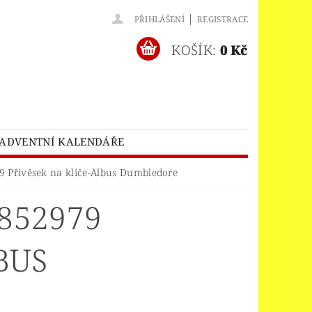
|
PŘIHLÁŠENÍ
REGISTRACE
KOŠÍK:
0 Kč
ADVENTNÍ KALENDÁŘE
O® BATMAN MOVIE
 Přívěsek na klíče-Albus Dumbledore
HES™
LEGO® BRICKHEADZ
852979
EGO® CLASSIC
LEGO® CREATOR
EDITIONS
BUS
ELNÝ DOMEK
A