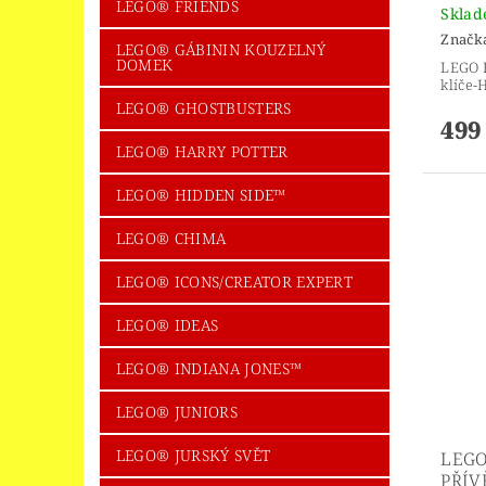
LEGO® FRIENDS
Skla
Značk
LEGO® GÁBININ KOUZELNÝ
DOMEK
LEGO H
klíče-
LEGO® GHOSTBUSTERS
499
LEGO® HARRY POTTER
LEGO® HIDDEN SIDE™
LEGO® CHIMA
LEGO® ICONS/CREATOR EXPERT
LEGO® IDEAS
LEGO® INDIANA JONES™
LEGO® JUNIORS
LEGO® JURSKÝ SVĚT
LEGO
PŘÍV