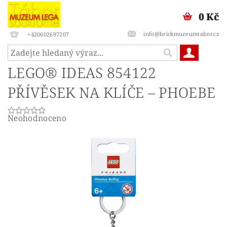
0 Kč
info@brickmuzeumtabor.cz
+420602697207
LEGO® IDEAS 854122
PŘÍVĚSEK NA KLÍČE – PHOEBE
Neohodnoceno