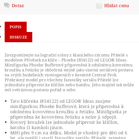
Dotaz
Hlídat cenu
POPIS
DISKUZE
Zavzpomínejte na legrační scény z klasického sitcomu Přátelé s
modelem Přívěsek na klíče – Phoebe (854122) od LEGO® Ideas.
Minifigurka Phoebe Buffetové připevněná k odolnému kovovému
kroužku a řetízku je oblečená stejně jako slavná seriálová postava
na svých hudebních vystoupeních v kavárně Central Perk.
Překrásný model pro všechny fanoušky seriálu Přátelé lze
jednoduše připevnit ke klíčům nebo batohu. Jeho majitel tak může
mít svéráznou postavu pořád u sebe.
Tato klíčenka (854122) od LEGO® Ideas zaujme
minifigurkou Phoebe Buffetové, která je připevněná k
odolnému kovovému kroužku a řetízku. Minifigurka je
připevněna ke kovovému řetízku a nelze ji odpojit.
Kovový kroužek lze jednoduše připevnit ke klíčům,
batohu či kamkoli jinam.
Měří přes 9 cm na délku. Model je vhodný pro děti od 6
let, ale potěší i starší fanoušky seriálu Přátelé, zejména