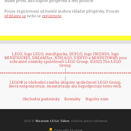
Buďte první, kdo napíše příspěvek k této položce.
Pouze registrovaní uživatelé mohou vkládat příspěvky. Prosím
přihlaste se
nebo se
registrujte
.
LEGO, logo LEGO, minifigurka, DUPLO, logo FRIENDS, logo
MINIFIGURES, DREAMZzz, NINJAGO, VIDIYO a MINDSTORMS jsou
ochranné známky společnosti LEGO Group. ©2023 The LEGO
Group.
|
**********************************************************************
|
LEGO® je obchodní značka skupiny společností LEGO Group,
která nesponzoruje, neautorizuje ani nepodporuje tento web.
Obchodní podmínky
Kontakty
Napište nám
2026 ©
Muzeum LEGA Tábor
, všechna práva vyhrazena
Vytvořil Shoptet