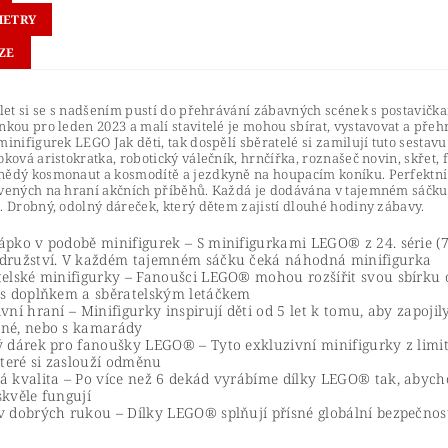
METRY
ZE
 let si se s nadšením pustí do přehrávání zábavných scének s postavičk
nkou pro leden 2023 a malí stavitelé je mohou sbírat, vystavovat a přeh
minifigurek LEGO Jak děti, tak dospělí sběratelé si zamilují tuto sesta
oková aristokratka, robotický válečník, hrnčířka, roznašeč novin, skřet,
nědý kosmonaut a kosmodítě a jezdkyně na houpacím koníku. Perfektní
avených na hraní akčních příběhů. Každá je dodávána v tajemném sáčk
. Drobný, odolný dáreček, který dětem zajistí dlouhé hodiny zábavy.
ápko v podobě minifigurek – S minifigurkami LEGO® z 24. série (
družství. V každém tajemném sáčku čeká náhodná minifigurka
telské minifigurky – Fanoušci LEGO® mohou rozšířit svou sbírku o
 s doplňkem a sběratelským letáčkem
vní hraní – Minifigurky inspirují děti od 5 let k tomu, aby zapojil
né, nebo s kamarády
ý dárek pro fanoušky LEGO® – Tyto exkluzivní minifigurky z limit
které si zaslouží odměnu
á kvalita – Po více než 6 dekád vyrábíme dílky LEGO® tak, abychom
skvěle fungují
v dobrých rukou – Dílky LEGO® splňují přísné globální bezpečnos