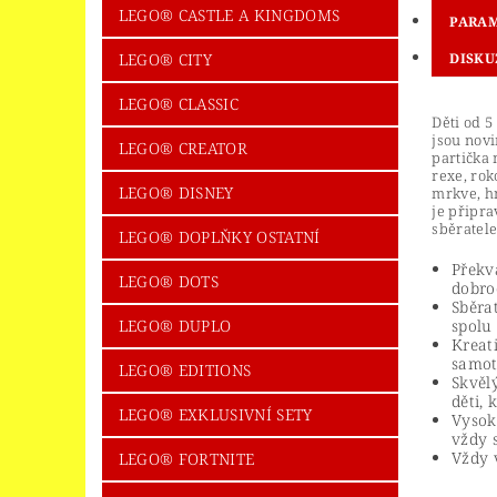
LEGO® CASTLE A KINGDOMS
PARA
LEGO® CITY
DISKU
LEGO® CLASSIC
Děti od 5
jsou novi
LEGO® CREATOR
partička 
rexe, rok
LEGO® DISNEY
mrkve, h
je připr
sběratele
LEGO® DOPLŇKY OSTATNÍ
Překv
LEGO® DOTS
dobro
Sběra
LEGO® DUPLO
spolu
Kreati
samot
LEGO® EDITIONS
Skvěl
děti, 
LEGO® EXKLUSIVNÍ SETY
Vysok
vždy 
Vždy 
LEGO® FORTNITE