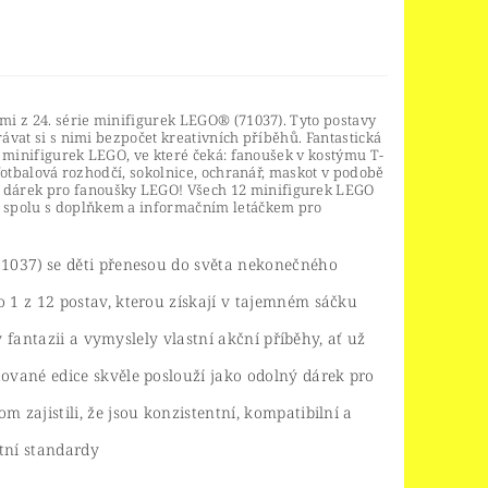
ami z 24. série minifigurek LEGO® (71037). Tyto postavy
rávat si s nimi bezpočet kreativních příběhů. Fantastická
vu minifigurek LEGO, ve které čeká: fanoušek v kostýmu T-
 fotbalová rozhodčí, sokolnice, ochranář, maskot v podobě
 dárek pro fanoušky LEGO! Všech 12 minifigurek LEGO
u spolu s doplňkem a informačním letáčkem pro
71037) se děti přenesou do světa nekonečného
 1 z 12 postav, kterou získají v tajemném sáčku
y fantazii a vymyslely vlastní akční příběhy, ať už
ované edice skvěle poslouží jako odolný dárek pro
 zajistili, že jsou konzistentní, kompatibilní a
tní standardy