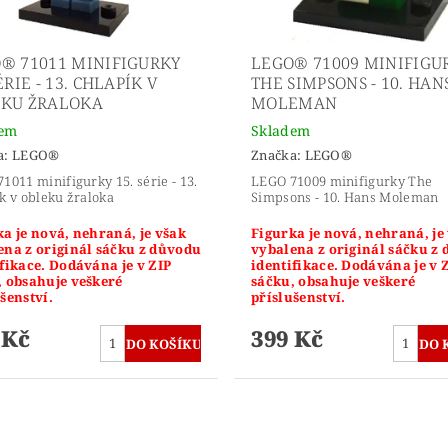
® 71011 MINIFIGURKY
LEGO® 71009 MINIFIGU
ÉRIE - 13. CHLAPÍK V
THE SIMPSONS - 10. HAN
KU ŽRALOKA
MOLEMAN
dem
Skladem
a:
LEGO®
Značka:
LEGO®
1011 minifigurky 15. série - 13.
LEGO 71009 minifigurky The
k v obleku žraloka
Simpsons - 10. Hans Moleman
a je nová, nehraná, je však
Figurka je nová, nehraná, je
ena z originál sáčku z důvodu
vybalena z originál sáčku z
fikace. Dodávána je v ZIP
identifikace. Dodávána je v 
, obsahuje veškeré
sáčku, obsahuje veškeré
šenství.
příslušenství.
 Kč
399 Kč