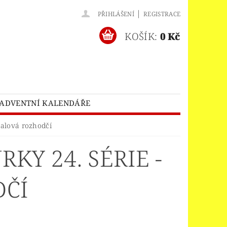
|
PŘIHLÁŠENÍ
REGISTRACE
KOŠÍK:
0 Kč
ADVENTNÍ KALENDÁŘE
O® BATMAN MOVIE
balová rozhodčí
HES™
LEGO® BRICKHEADZ
KY 24. SÉRIE -
EGO® CLASSIC
LEGO® CREATOR
EDITIONS
DČÍ
ELNÝ DOMEK
A