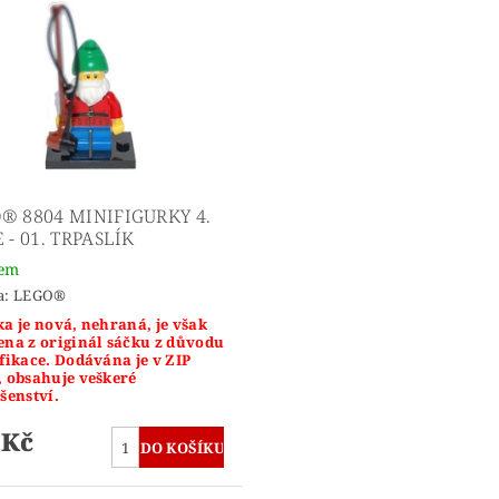
® 8804 MINIFIGURKY 4.
 - 01. TRPASLÍK
dem
a:
LEGO®
a je nová, nehraná, je však
ena z originál sáčku z důvodu
fikace. Dodávána je v ZIP
, obsahuje veškeré
šenství.
 Kč