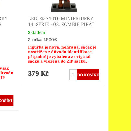
RKY
LEGO® 71010 MINIFIGURKY
S
14. SÉRIE - 02. ZOMBIE PIRÁT
Skladem
Značka:
LEGO®
Figurka je nová, nehraná, sáček je
nastřižen z důvodu identifikace,
případně je vybalena z originál
sáčku a vložena do ZIP sáčku.
 však
379 Kč
 důvodu
ZIP