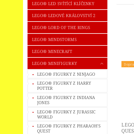
LEGO® LED SVÍTÍCÍ KLÍČENKY
LEGO® LEDOVÉ KRÁLOVSTVÍ 2
LEGO® LORD OF THE RINGS
LEGO® MINDSTORMS
LEGO® MINECRAFT
LEGO® MINIFIGURKY
Dopra
LEGO® FIGURKY Z NINJAGO
LEGO® FIGURKY Z HARRY
POTTER
LEGO® FIGURKY Z INDIANA
JONES
LEGO® FIGURKY Z JURASSIC
WORLD
LEGO
LEGO® FIGURKY Z PHARAOH'S
QUES
QUEST