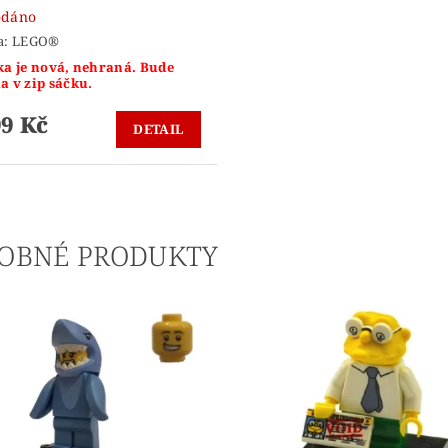
odáno
a:
LEGO®
ka je nová, nehraná. Bude
a v zip sáčku.
99 Kč
DETAIL
OBNÉ PRODUKTY