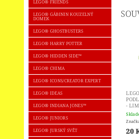
LEGO® FRIENDS
SOU
LEGO® GÁBININ KOUZELNÝ
DOMEK
LEGO® GHOSTBUSTERS
LEGO® HARRY POTTER
LEGO® HIDDEN SIDE™
LEGO® CHIMA
LEGO® ICONS/CREATOR EXPERT
LEGO
LEGO® IDEAS
PODL
- LI
LEGO® INDIANA JONES™
Skla
LEGO® JUNIORS
Značk
20 
LEGO® JURSKÝ SVĚT