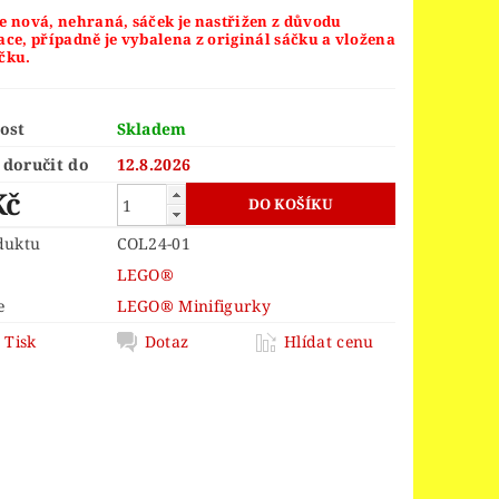
ORS
LEGO® JURSKÝ SVĚT
je nová, nehraná, sáček je nastřižen z důvodu
ace, případně je vybalena z originál sáčku a vložena
LEGO® MINDSTORMS
čku.
INGS
LEGO® MONKIE KID
 PIECE
LEGO® PIRATES
ost
Skladem
doručit do
12.8.2026
EGO® POWER FUNCTIONS
Kč
LEGO® SCULPTURES
duktu
COL24-01
 SPEED CHAMPIONS
LEGO®
R THINGS
e
LEGO® Minifigurky
 OF ZELDA™
Tisk
Dotaz
Hlídat cenu
OY STORY 4
D
VELIKONOCE