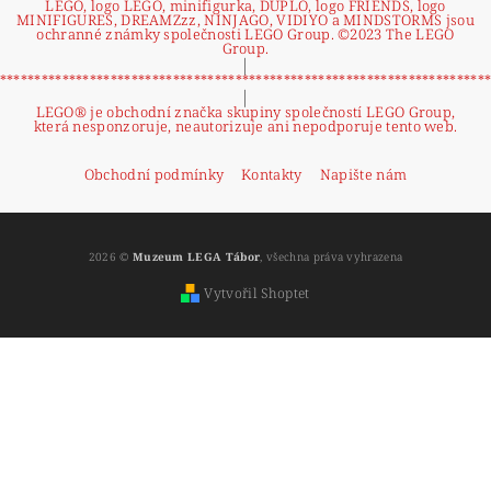
LEGO, logo LEGO, minifigurka, DUPLO, logo FRIENDS, logo
MINIFIGURES, DREAMZzz, NINJAGO, VIDIYO a MINDSTORMS jsou
ochranné známky společnosti LEGO Group. ©2023 The LEGO
Group.
|
**********************************************************************
|
LEGO® je obchodní značka skupiny společností LEGO Group,
která nesponzoruje, neautorizuje ani nepodporuje tento web.
Obchodní podmínky
Kontakty
Napište nám
2026 ©
Muzeum LEGA Tábor
, všechna práva vyhrazena
Vytvořil Shoptet