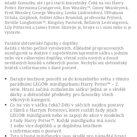
mladé fanoušky, ale i pro starší kouzelníky. Čeká na vás Harry
Potter, Hermiona Grangerová, Ron Weasley™, Ginny Weasleyová,
Fred Weasley, George Weasley, Lenka Láskorádová, Ufňukaná
Uršula, Griphook, ředitel Albus Brumbál, profesorka Prýtová,
Neville Longbottom™, Kingsley Pastorek, Bellatrix Lestrangeová,
Lily Potterová a James Potter. Sbírejte je, hrajte si s nimi nebo si je
vystavte.
Parádní sběratelské figurky s doplňky
Každá z těchto pečlivě vyrobených, důkladně propracovaných
minifigurek se dodává v zapečetěném tajemném sáčku s jedním
nebo více zábavnými doplňky, včetně zcela nových a dosud
nevídaných kousků u některých postav. Nechybí ani sběratelský
letáček s informacemi o dané postavě.
Darujte možnost ponořit se do kouzelného světa s těmito
parádními LEGO® minifigurkami Harry Potter™ – 2.
série. Hraní začíná rozbalením sáčku! Jedná se o skvělé
dárky a sběratelské předměty pro fanoušky všech
věkových kategorií.
Co na vás v sáčku čeká? Děti v sáčcích najdou postavy
z filmů o Harrym Potterovi, které rozšíří řady jejich
LEGO® minifigurek nebo se zapojí do akce v modelech
z řady Harry Potter™. Každá minifigurka má navíc
1 nebo více doplňků a je doplněna letáčkem
s informacemi o postavě.
Tyto úžasné minifigurky jsou skvělé pro nápadité hraní,