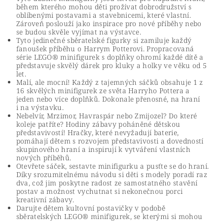
během kterého mohou děti prožívat dobrodružství s
oblíbenými postavami a stavebnicemi, které vlastní.
Zároveň poslouží jako inspirace pro nové příběhy nebo
se budou skvěle vyjímat na výstavce.
Tyto jedinečné sběratelské figurky si zamiluje každý
fanoušek příběhu o Harrym Potterovi. Propracovaná
série LEGO® minifigurek s doplňky ohromí každé dítě a
představuje skvělý dárek pro kluky a holky ve věku od 5
let.
Malí, ale mocní! Každý z tajemných sáčků obsahuje 1 z
16 skvělých minifigurek ze světa Harryho Pottera a
jeden nebo více doplňků. Dokonale přenosné, na hraní
i na výstavku.
Nebelvír, Mrzimor, Havraspár nebo Zmijozel? Do které
koleje patříte? Hodiny zábavy poháněné dětskou
představivostí! Hračky, které nevyžadují baterie,
pomáhají dětem s rozvojem představivosti a dovedností
skupinového hraní a inspirují k vytváření vlastních
nových příběhů.
Otevřete sáček, sestavte minifigurku a pusťte se do hraní.
Díky srozumitelnému návodu si děti s modely poradí raz
dva, což jim poskytne radost ze samostatného stavění
postav a možnost vychutnat si nekonečnou porci
kreativní zábavy.
Darujte dětem kultovní postavičky v podobě
sběratelských LEGO® minifigurek, se kterými si mohou