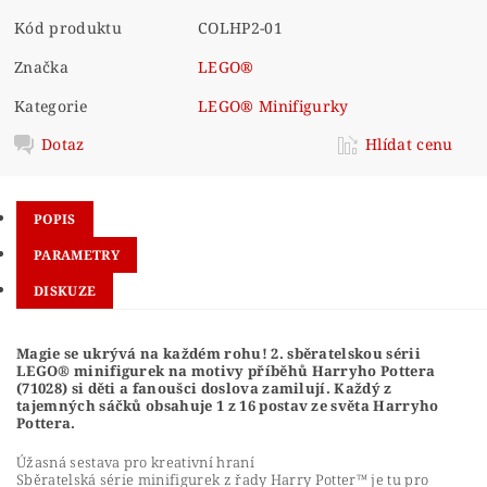
Kód produktu
COLHP2-01
Značka
LEGO®
Kategorie
LEGO® Minifigurky
Dotaz
Hlídat cenu
POPIS
PARAMETRY
DISKUZE
Magie se ukrývá na každém rohu! 2. sběratelskou sérii
LEGO® minifigurek na motivy příběhů Harryho Pottera
(71028) si děti a fanoušci doslova zamilují. Každý z
tajemných sáčků obsahuje 1 z 16 postav ze světa Harryho
Pottera.
Úžasná sestava pro kreativní hraní
Sběratelská série minifigurek z řady Harry Potter™ je tu pro