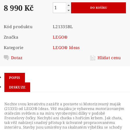
8 990 Kč
Kód produktu
L21335BL
Značka
LEGO®
Kategorie
LEGO® Ideas
Dotaz
Hlídat cenu
POPIS
DISKUZE
Nechte svou kreativitu zazářit a postavte si Motorizovaný maják
(21335) od LEGO® Ideas. Věž majáku je vybavena motorizovaným
otáčecím světlem a na míru vyrobenými dílky v podobě
Fresnelovy čočky. Nechybí ani chatka s hořícím krbem. Jak chata,
tak věž nabízejí snadný přístup k úchvatně propracovanému
interiéru. Stavby jsou umístěny na skalnatém výběžku se schody