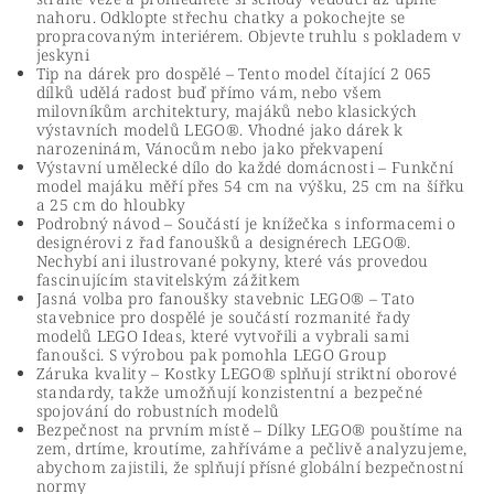
nahoru. Odklopte střechu chatky a pokochejte se
propracovaným interiérem. Objevte truhlu s pokladem v
jeskyni
Tip na dárek pro dospělé – Tento model čítající 2 065
dílků udělá radost buď přímo vám, nebo všem
milovníkům architektury, majáků nebo klasických
výstavních modelů LEGO®. Vhodné jako dárek k
narozeninám, Vánocům nebo jako překvapení
Výstavní umělecké dílo do každé domácnosti – Funkční
model majáku měří přes 54 cm na výšku, 25 cm na šířku
a 25 cm do hloubky
Podrobný návod – Součástí je knížečka s informacemi o
designérovi z řad fanoušků a designérech LEGO®.
Nechybí ani ilustrované pokyny, které vás provedou
fascinujícím stavitelským zážitkem
Jasná volba pro fanoušky stavebnic LEGO® – Tato
stavebnice pro dospělé je součástí rozmanité řady
modelů LEGO Ideas, které vytvořili a vybrali sami
fanoušci. S výrobou pak pomohla LEGO Group
Záruka kvality – Kostky LEGO® splňují striktní oborové
standardy, takže umožňují konzistentní a bezpečné
spojování do robustních modelů
Bezpečnost na prvním místě – Dílky LEGO® pouštíme na
zem, drtíme, kroutíme, zahříváme a pečlivě analyzujeme,
abychom zajistili, že splňují přísné globální bezpečnostní
normy