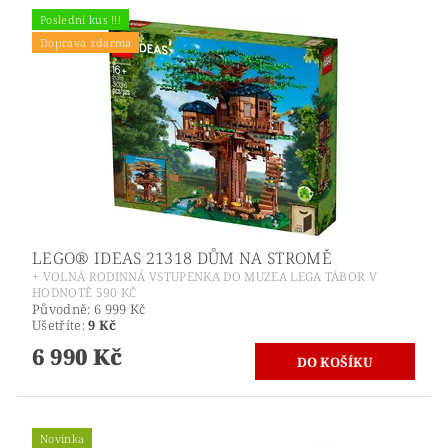
Poslední kus !!!
Doprava zdarma
LEGO® IDEAS 21318 DŮM NA STROMĚ
+ VOLNÁ RODINNÁ VSTUPENKA DO MUZEA LEGA TÁBOR V
HODNOTĚ 590 KČ
Původně:
6 999 Kč
Ušetříte
:
9 Kč
6 990 Kč
Novinka