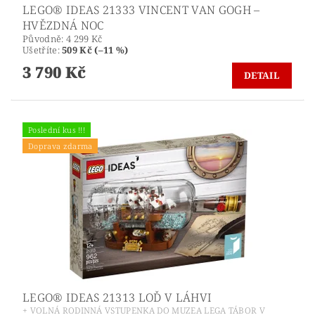
LEGO® IDEAS 21333 VINCENT VAN GOGH –
HVĚZDNÁ NOC
Původně:
4 299 Kč
Ušetříte
:
509 Kč (–11 %)
3 790 Kč
DETAIL
Poslední kus !!!
Doprava zdarma
LEGO® IDEAS 21313 LOĎ V LÁHVI
+ VOLNÁ RODINNÁ VSTUPENKA DO MUZEA LEGA TÁBOR V