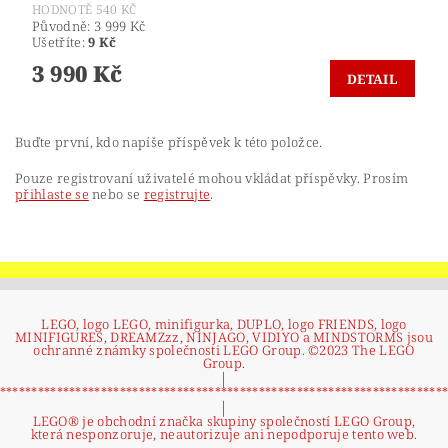
HODNOTĚ 540 KČ
Původně:
3 999 Kč
Ušetříte
:
9 Kč
3 990 Kč
DETAIL
Buďte první, kdo napíše příspěvek k této položce.
Pouze registrovaní uživatelé mohou vkládat příspěvky. Prosím
přihlaste se
nebo se
registrujte
.
LEGO, logo LEGO, minifigurka, DUPLO, logo FRIENDS, logo
MINIFIGURES, DREAMZzz, NINJAGO, VIDIYO a MINDSTORMS jsou
ochranné známky společnosti LEGO Group. ©2023 The LEGO
Group.
|
**********************************************************************
|
LEGO® je obchodní značka skupiny společností LEGO Group,
která nesponzoruje, neautorizuje ani nepodporuje tento web.