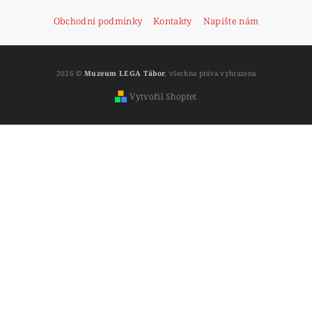
Obchodní podmínky
Kontakty
Napište nám
2026 ©
Muzeum LEGA Tábor
, všechna práva vyhrazena
Vytvořil Shoptet