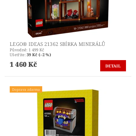
LEGO® IDEAS 21362 SBÍRKA MINERÁLŮ
Původně:
1 499 Kč
Ušetříte
:
39 Kč (–2 %)
1 460 Kč
DETAIL
Doprava zdarma