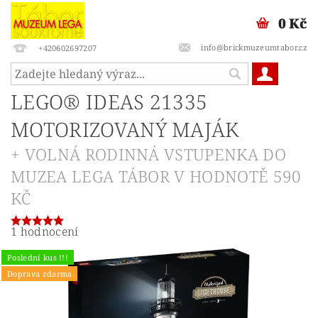
0 Kč
info@brickmuzeumtabor.cz
+420602697207
LEGO® IDEAS 21335
MOTORIZOVANÝ MAJÁK
+ VOLNÁ RODINNÁ VSTUPENKA DO
MUZEA LEGA TÁBOR V HODNOTĚ 590
KČ
1 hodnocení
Poslední kus !!!
Doprava zdarma