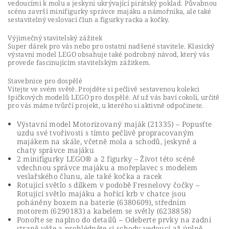
vedoucími k molu a jeskyni ukrývající pirátský poklad. Půvabnou
scénu završí minifigurky správce majáku a námořníka, ale také
sestavitelný veslovací člun a figurky racka a kočky.
Výjimečný stavitelský zážitek
Super dárek pro vás nebo pro ostatní nadšené stavitele. Klasický
výstavní model LEGO obsahuje také podrobný návod, který vás
provede fascinujícím stavitelským zážitkem.
Stavebnice pro dospělé
Vítejte ve svém světě. Projděte si pečlivě sestavenou kolekci
špičkových modelů LEGO pro dospělé. Ať už vás baví cokoli, určitě
pro vás máme tvůrčí projekt, u kterého si aktivně odpočinete.
Výstavní model Motorizovaný maják (21335) – Popusťte
uzdu své tvořivosti s tímto pečlivě propracovaným
majákem na skále, včetně mola a schodů, jeskyně a
chaty správce majáku
2 minifigurky LEGO® a 2 figurky – Život této scéně
vdechnou správce majáku a mořeplavec s modelem
veslařského člunu, ale také kočka a racek
Rotující světlo s dílkem v podobě Fresnelovy čočky –
Rotující světlo majáku a hořící krb v chatce jsou
poháněny boxem na baterie (6380609), středním
motorem (6290183) a kabelem se světly (6238858)
Ponořte se naplno do detailů – Odeberte prvky na zadní
straně věže a prohlédněte si schody vedoucí až úplně