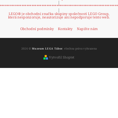
|
**********************************************************************
|
LEGO® je obchodní značka skupiny společností LEGO Group,
která nesponzoruje, neautorizuje ani nepodporuje tento web.
Obchodní podmínky
Kontakty
Napište nám
2026 ©
Muzeum LEGA Tábor
, všechna práva vyhrazena
Vytvořil Shoptet