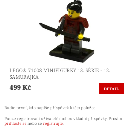
LEGO® 71008 MINIFIGURKY 13. SÉRIE - 12.
SAMURAJKA
499 Kč
DETAIL
Buďte první, kdo napíše příspěvek k této položce.
Pouze registrovaní uživatelé mohou vkládat příspěvky. Prosím
přihlaste se
nebo se
registrujte
.