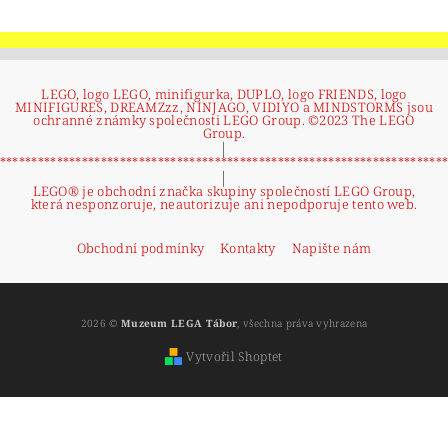
LEGO, logo LEGO, minifigurka, DUPLO, logo FRIENDS, logo
MINIFIGURES, DREAMZzz, NINJAGO, VIDIYO a MINDSTORMS jsou
ochranné známky společnosti LEGO Group. ©2023 The LEGO
Group.
|
**********************************************************************
|
LEGO® je obchodní značka skupiny společností LEGO Group,
která nesponzoruje, neautorizuje ani nepodporuje tento web.
Obchodní podmínky
Kontakty
Napište nám
2026 ©
Muzeum LEGA Tábor
, všechna práva vyhrazena
Vytvořil Shoptet