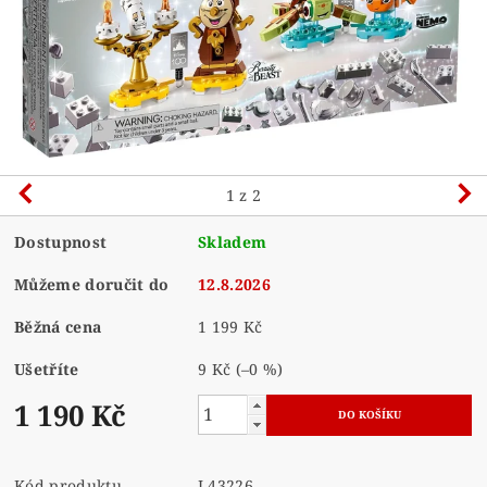
1
z 2
Dostupnost
Skladem
Můžeme doručit do
12.8.2026
Běžná cena
1 199 Kč
Ušetříte
9 Kč
(–0 %)
1 190 Kč
Kód produktu
L43226