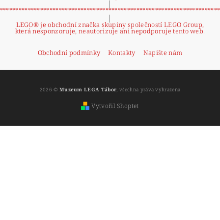
|
**********************************************************************
|
LEGO® je obchodní značka skupiny společností LEGO Group,
která nesponzoruje, neautorizuje ani nepodporuje tento web.
Obchodní podmínky
Kontakty
Napište nám
2026 ©
Muzeum LEGA Tábor
, všechna práva vyhrazena
Vytvořil Shoptet