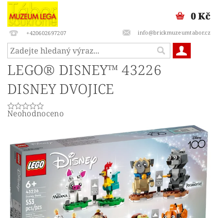
0 Kč
info@brickmuzeumtabor.cz
+420602697207
LEGO® DISNEY™ 43226
DISNEY DVOJICE
Neohodnoceno