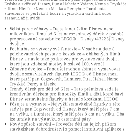
Kráska a zvíře od Disney, Puy a Heheie z Vaiany, Nema a Tryskáče
z filmu Hledá se Nemo a Meeka a Percyho z Pocahontas.
Stavebnice se perfektně hodí na výstavku a všichni budou
žasnout, až ji uvidí!
Velká porce zábavy – Dejte fanouškům Disney nebo
milovníkům filmů od 6 let narozeninový dárek v podobě
propracované stavebnice LEGO® ǀ Disney (43226) Disney
dvojice
Pochlubte se výtvory své fantazie – V sadě najdete 8
polohovatelných postav z kostek ze 4 oblíbených filmů
Disney a navíc také podstavce pro vystavování dvojic,
které jsou zdobené motivy k oslavě 100. výročí
Zábavné dvojice – Fanoušci mohou sbírat a vystavovat
dvojice sestavitelných figurek LEGO® od Disney, mezi
které patří pan Cogsworth, Lumiere, Pua, Hehei, Nemo,
Tryskáč, Percy a Meeko
Trendy dárek pro děti od 6 let – Tato prémiová sada je
kreativním dárkem pro fanoušky filmů a děti, které baví
Disney sestavitelné figurky a hraní s kostkami LEGO®
Pózujte a vystavte – Nejvyšší sestavitelné figurky z této
sady je pan Cogsworth od Disney, který měří přes 7 cm
na výšku, a Lumiere, který měří přes 8 cm na výšku. Oba
lze umístit na výstavku s ostatními páry
Nový způsob stavění – Proveďte děti na jejich příštím
stavitelském dobrodružství s pomocí intuitivní aplikace s