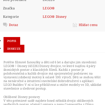
Značka
LEGO®
Kategorie
LEGO® Disney
Dotaz
Hlídat cenu
POPIS
DISKUZE
Potěšte filmové fanoušky a děti od 6 let a darujte jim stavebnici
LEGO® ǀ Disney (43226) Disney dvojice, ve které najdou 4 páry
ikonických postav z klasických filmů. Každá z postav je
polohovatelná a každá dvojice má spojovatelný podstavec na
vystavení zdobený motivy k oslavě 100. výročí. Děti se mohou těšit
na nenáročné a intuitivní stavitelské dobrodružství s aplikací
LEGO Builder. V ní si lze přibližovat a otáčet modely ve 3D, ukládat
stavebnice a sledovat postup.
Oblíbené Disney postavy
V této prémiové sadě najdete hned několik dvojic oblíbených
vedlejších postav, včetně Lumiera a pana Cogswortha z filmu