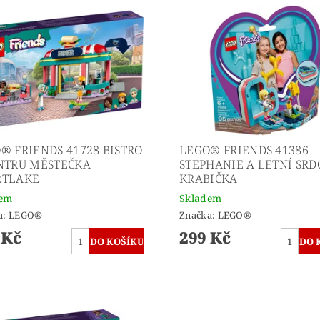
® FRIENDS 41728 BISTRO
LEGO® FRIENDS 41386
NTRU MĚSTEČKA
STEPHANIE A LETNÍ SR
RTLAKE
KRABIČKA
dem
Skladem
a:
LEGO®
Značka:
LEGO®
 Kč
299 Kč