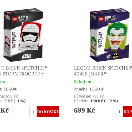
® BRICK SKETCHES™
LEGO® BRICK SKETCHES
1 STORMTROOPER™
40428 JOKER™
dem
Skladem
a:
LEGO®
Značka:
LEGO®
ně:
699 Kč
Původně:
799 Kč
te
:
9 Kč (–1 %)
Ušetříte
:
100 Kč (–12 %)
 Kč
699 Kč