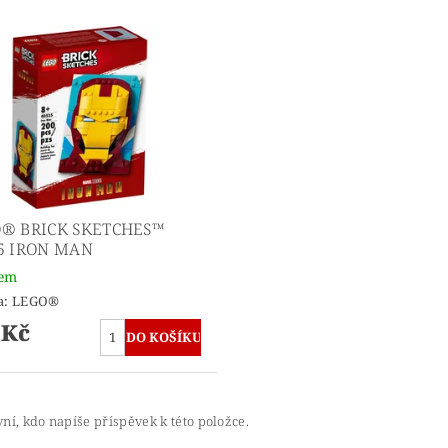
® BRICK SKETCHES™
5 IRON MAN
dem
a:
LEGO®
 Kč
ní, kdo napíše příspěvek k této položce.