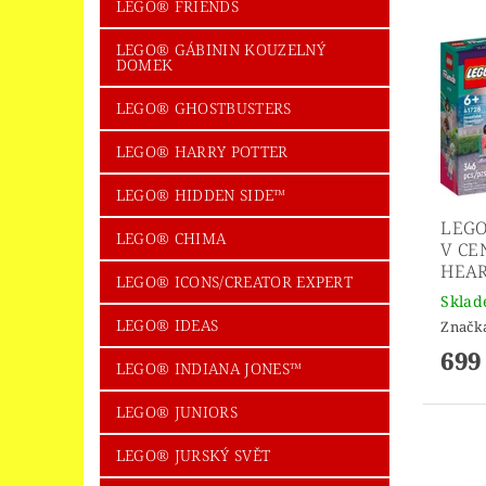
LEGO® FRIENDS
LEGO® GÁBININ KOUZELNÝ
DOMEK
LEGO® GHOSTBUSTERS
LEGO® HARRY POTTER
LEGO® HIDDEN SIDE™
LEGO
LEGO® CHIMA
V CE
HEA
LEGO® ICONS/CREATOR EXPERT
Skla
LEGO® IDEAS
Značk
699
LEGO® INDIANA JONES™
LEGO® JUNIORS
LEGO® JURSKÝ SVĚT