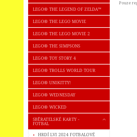
Pouze re
LEGO® THE LEGEND OF ZELDA™
LEGO® THE LEGO MOVIE
LEGO® THE LEGO MOVIE 2
LEGO® THE SIMPSONS
LEGO® TOY STORY 4
LEGO® TROLLS WORLD TOUR
LEGO® UNIKITTY!
LEGO® WEDNESDAY
LEGO® WICKED
SBĚRATELSKÉ KARTY -
FOTBAL
HRDÍ LVI 2024 FOTBALOVÉ