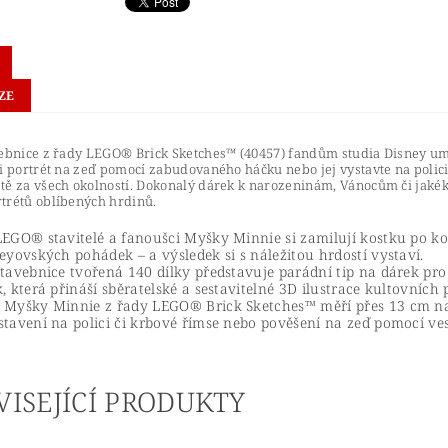
ZE
ebnice z řady LEGO® Brick Sketches™ (40457) fandům studia Disney umož
i portrét na zeď pomocí zabudovaného háčku nebo jej vystavte na polic
ě za všech okolností. Dokonalý dárek k narozeninám, Vánocům či jakékol
trétů oblíbených hrdinů.
LEGO® stavitelé a fanoušci Myšky Minnie si zamilují kostku po ko
neyovských pohádek – a výsledek si s náležitou hrdostí vystaví.
stavebnice tvořená 140 dílky představuje parádní tip na dárek pro 
k, která přináší sběratelské a sestavitelné 3D ilustrace kultovníc
 Myšky Minnie z řady LEGO® Brick Sketches™ měří přes 13 cm na 
stavení na polici či krbové římse nebo pověšení na zeď pomocí v
VISEJÍCÍ PRODUKTY