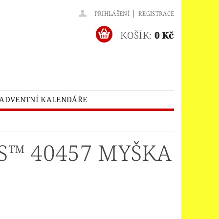
|
PŘIHLÁŠENÍ
REGISTRACE
KOŠÍK:
0 Kč
ADVENTNÍ KALENDÁŘE
O® BATMAN MOVIE
HES™
LEGO® BRICKHEADZ
S™ 40457 MYŠKA
EGO® CLASSIC
LEGO® CREATOR
EDITIONS
ELNÝ DOMEK
A