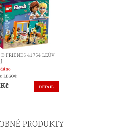
® FRIENDS 41754 LEŮV
J
odáno
a:
LEGO®
 Kč
DETAIL
OBNÉ PRODUKTY