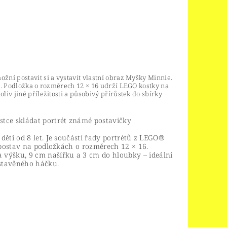
ní postavit si a vystavit vlastní obraz Myšky Minnie.
i. Podložka o rozměrech 12 × 16 udrží LEGO kostky na
iv jiné příležitosti a působivý přírůstek do sbírky
stce skládat portrét známé postavičky
děti od 8 let. Je součástí řady portrétů z LEGO®
h postav na podložkách o rozměrech 12 × 16.
výšku, 9 cm našířku a 3 cm do hloubky – ideální
estavěného háčku.