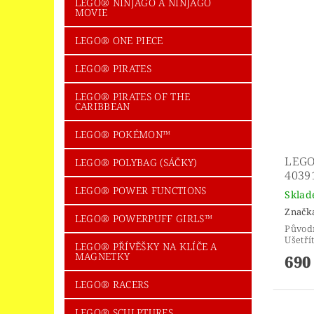
LEGO® NINJAGO A NINJAGO
MOVIE
LEGO® ONE PIECE
LEGO® PIRATES
LEGO® PIRATES OF THE
CARIBBEAN
LEGO® POKÉMON™
LEGO
LEGO® POLYBAG (SÁČKY)
4039
LEGO® POWER FUNCTIONS
Skla
Značk
LEGO® POWERPUFF GIRLS™
Původ
Ušetří
LEGO® PŘÍVĚŠKY NA KLÍČE A
MAGNETKY
690
LEGO® RACERS
LEGO® SCULPTURES