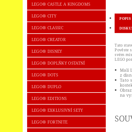
LEGO® CASTLE A KINGDOMS
LEGO® CITY
POPIS
LEGO® CLASSIC
DISKU
LEGO® CREATOR
Tato stav
Pověste s
LEGO® DISNEY
svém míst
LEGO por
LEGO® DOPLŇKY OSTATNÍ
Malí 
LEGO® DOTS
z dis
Tato 
koste
LEGO® DUPLO
Obraz
na vy
LEGO® EDITIONS
LEGO® EXKLUSIVNÍ SETY
SOU
LEGO® FORTNITE