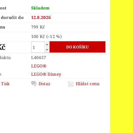
ORS
LEGO® JURSKÝ SVĚT
ost
Skladem
LEGO® MINDSTORMS
doručit do
12.8.2026
INGS
LEGO® MONKIE KID
ena
799 Kč
 PIECE
LEGO® PIRATES
100 Kč
(–12 %)
Kč
EGO® POWER FUNCTIONS
LEGO® SCULPTURES
duktu
L40457
LEGO®
 SPEED CHAMPIONS
e
LEGO® Disney
R THINGS
Tisk
Dotaz
Hlídat cenu
 OF ZELDA™
OY STORY 4
D
VELIKONOCE