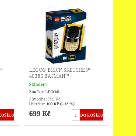
™
LEGO® BRICK SKETCHES™
40386 BATMAN™
Skladem
Značka:
LEGO®
Původně:
799 Kč
Ušetříte
:
100 Kč (–12 %)
699 Kč