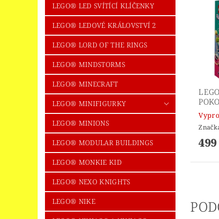
LEGO® LED SVÍTÍCÍ KLÍČENKY
LEGO® LEDOVÉ KRÁLOVSTVÍ 2
LEGO® LORD OF THE RINGS
LEGO® MINDSTORMS
LEGO® MINECRAFT
LEGO
POKO
LEGO® MINIFIGURKY
Vypr
LEGO® MINIONS
Značk
499
LEGO® MODULAR BUILDINGS
LEGO® MONKIE KID
LEGO® NEXO KNIGHTS
LEGO® NIKE
POD