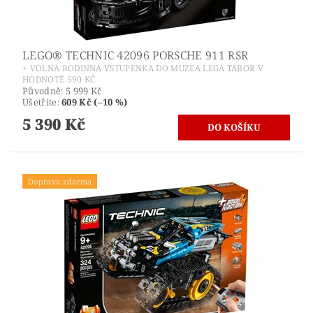
LEGO® TECHNIC 42096 PORSCHE 911 RSR
+ VOLNÁ RODINNÁ VSTUPENKA DO MUZEA LEGA TÁBOR V
HODNOTĚ 590 KČ
Původně:
5 999 Kč
Ušetříte
:
609 Kč (–10 %)
5 390 Kč
Doprava zdarma