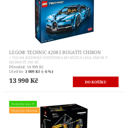
LEGO® TECHNIC 42083 BUGATTI CHIRON
+ VOLNÁ RODINNÁ VSTUPENKA DO MUZEA LEGA TÁBOR V
HODNOTĚ 590 KČ
Původně:
14 999 Kč
Ušetříte
:
1 009 Kč (–6 %)
13 990 Kč
Poslední kus !!!
Doprava zdarma