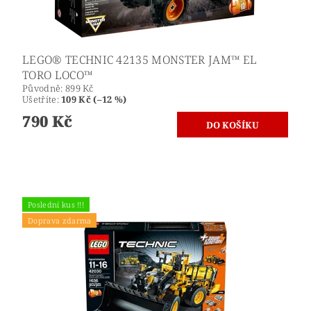
LEGO® TECHNIC 42135 MONSTER JAM™ EL
TORO LOCO™
Původně:
899 Kč
Ušetříte
:
109 Kč (–12 %)
790 Kč
Poslední kus !!!
Doprava zdarma