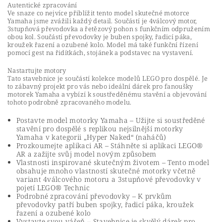
Autentické zpracování
Ve snaze co nejvíce přiblížit tento model skutečné motorce
Yamaha jsme zvážili každý detail. Součástí je 4válcový motor,
3stupňová převodovka a řetězový pohon s funkčním odpružením
obou kol. Součástí převodovky je buben spojky, řadicí páka,
kroužek řazení a ozubené kolo. Model má také funkční řízení
pomocí gest na řidítkách, stojánek a podstavec na vystavení.
Nastartujte motory
Tato stavebnice je součástí kolekce modelů LEGO pro dospělé. Je
to zábavný projekt pro vás nebo ideální dárek pro fanoušky
motorek Yamaha a vybízí k soustředěnému stavění a objevování
tohoto podrobně zpracovaného modelu.
Postavte model motorky Yamaha – Užijte si soustředěné
stavění pro dospělé s replikou nejsilnější motorky
Yamaha v kategorii „Hyper Naked“ (naháčů)
Prozkoumejte aplikaci AR – Stáhněte si aplikaci LEGO®
AR a zažijte svůj model novým způsobem
Vlastnosti inspirované skutečným životem – Tento model
obsahuje mnoho vlastností skutečné motorky včetně
variant 4válcového motoru a 3stupňové převodovky v
pojetí LEGO® Technic
Podrobné zpracování převodovky – K prvkům
převodovky patří buben spojky, řadicí páka, kroužek
řazení a ozubené kolo
Vystavte svou vášeň – Stavebnice je skvělý dárek pro