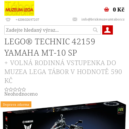
0 Kč
info@brickmuzeumtabor.cz
+420602697207
LEGO® TECHNIC 42159
YAMAHA MT-10 SP
+ VOLNÁ RODINNÁ VSTUPENKA DO
MUZEA LEGA TÁBOR V HODNOTĚ 590
KČ
Neohodnoceno
Doprava zdarma