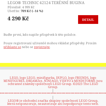
LEGO® TECHNIC 42124 TERÉNNÍ BUGINA
Původně:
4 999 Kč
Ušetříte
:
709 Kč (–14 %)
4 290 Kč
DETAIL
Buďte první, kdo napíše příspěvek k této položce.
Pouze registrovaní uživatelé mohou vkládat příspěvky. Prosím
přihlaste se
nebo se
registrujte
.
LEGO, logo LEGO, minifigurka, DUPLO, logo FRIENDS, logo
MINIFIGURES, DREAMZzz, NINJAGO, VIDIYO a MINDSTORMS jsou
ochranné známky společnosti LEGO Group. ©2023 The LEGO
Group.
|
**********************************************************************
|
LEGO® je obchodní značka skupiny společností LEGO Group,
která nesponzoruje, neautorizuje ani nepodporuje tento web.