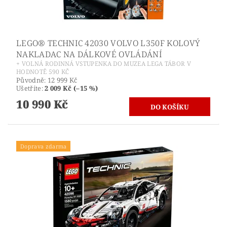
LEGO® TECHNIC 42030 VOLVO L350F KOLOVÝ
NAKLADAC NA DÁLKOVÉ OVLÁDÁNÍ
+ VOLNÁ RODINNÁ VSTUPENKA DO MUZEA LEGA TÁBOR V
HODNOTĚ 590 KČ
Původně:
12 999 Kč
Ušetříte
:
2 009 Kč (–15 %)
10 990 Kč
Doprava zdarma