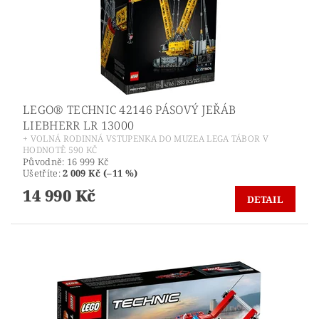
LEGO® TECHNIC 42146 PÁSOVÝ JEŘÁB
LIEBHERR LR 13000
+ VOLNÁ RODINNÁ VSTUPENKA DO MUZEA LEGA TÁBOR V
HODNOTĚ 590 KČ
Původně:
16 999 Kč
Ušetříte
:
2 009 Kč (–11 %)
14 990 Kč
DETAIL