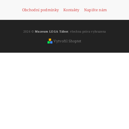
Obchodní podmínky
Kontakty
Napište nám
2026 ©
Muzeum LEGA Tábor
, všechna práva vyhrazena
Vytvořil Shoptet