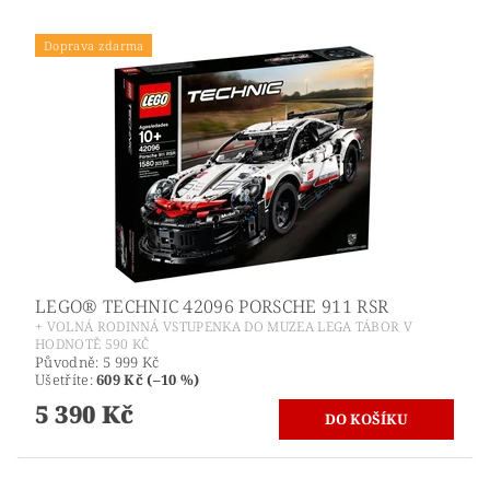
Doprava zdarma
LEGO® TECHNIC 42096 PORSCHE 911 RSR
+ VOLNÁ RODINNÁ VSTUPENKA DO MUZEA LEGA TÁBOR V
HODNOTĚ 590 KČ
Původně:
5 999 Kč
Ušetříte
:
609 Kč (–10 %)
5 390 Kč