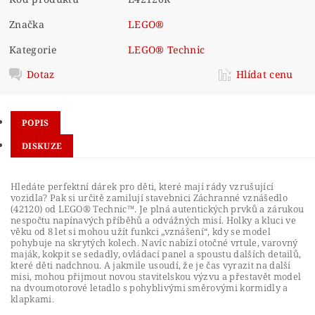
Značka
LEGO®
Kategorie
LEGO® Technic
Dotaz
Hlídat cenu
POPIS
DISKUZE
Hledáte perfektní dárek pro děti, které mají rády vzrušující
vozidla? Pak si určitě zamilují stavebnici Záchranné vznášedlo
(42120) od LEGO® Technic™. Je plná autentických prvků a zárukou
nespočtu napínavých příběhů a odvážných misí. Holky a kluci ve
věku od 8 let si mohou užít funkci „vznášení“, kdy se model
pohybuje na skrytých kolech. Navíc nabízí otočné vrtule, varovný
maják, kokpit se sedadly, ovládací panel a spoustu dalších detailů,
které děti nadchnou. A jakmile usoudí, že je čas vyrazit na další
misi, mohou přijmout novou stavitelskou výzvu a přestavět model
na dvoumotorové letadlo s pohyblivými směrovými kormidly a
klapkami.