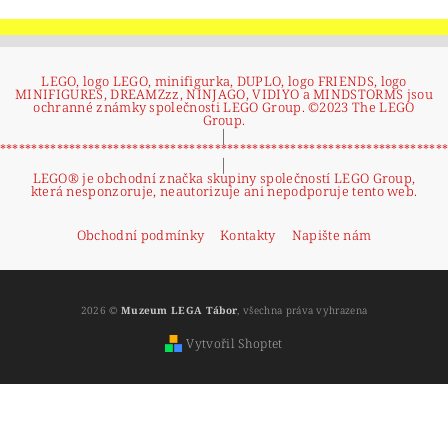
LEGO, logo LEGO, minifigurka, DUPLO, logo FRIENDS, logo
MINIFIGURES, DREAMZzz, NINJAGO, VIDIYO a MINDSTORMS jsou
ochranné známky společnosti LEGO Group. ©2023 The LEGO
Group.
|
**********************************************************************
|
LEGO® je obchodní značka skupiny společností LEGO Group,
která nesponzoruje, neautorizuje ani nepodporuje tento web.
Obchodní podmínky
Kontakty
Napište nám
2026 ©
Muzeum LEGA Tábor
, všechna práva vyhrazena
Vytvořil Shoptet