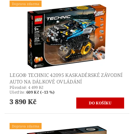
Doprava zdarma
LEGO® TECHNIC 42095 KASKADÉRSKÉ ZÁVODNÍ
AUTO NA DÁLKOVÉ OVLÁDÁNÍ
Původně:
4 499 Kč
Ušetříte
:
609 Kč (–13 %)
3 890 Kč
Doprava zdarma