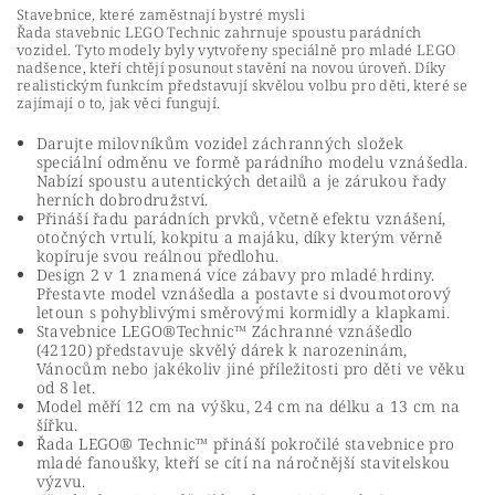
Stavebnice, které zaměstnají bystré mysli
Řada stavebnic LEGO Technic zahrnuje spoustu parádních
vozidel. Tyto modely byly vytvořeny speciálně pro mladé LEGO
nadšence, kteří chtějí posunout stavění na novou úroveň. Díky
realistickým funkcím představují skvělou volbu pro děti, které se
zajímají o to, jak věci fungují.
Darujte milovníkům vozidel záchranných složek
speciální odměnu ve formě parádního modelu vznášedla.
Nabízí spoustu autentických detailů a je zárukou řady
herních dobrodružství.
Přináší řadu parádních prvků, včetně efektu vznášení,
otočných vrtulí, kokpitu a majáku, díky kterým věrně
kopíruje svou reálnou předlohu.
Design 2 v 1 znamená více zábavy pro mladé hrdiny.
Přestavte model vznášedla a postavte si dvoumotorový
letoun s pohyblivými směrovými kormidly a klapkami.
Stavebnice LEGO®Technic™ Záchranné vznášedlo
(42120) představuje skvělý dárek k narozeninám,
Vánocům nebo jakékoliv jiné příležitosti pro děti ve věku
od 8 let.
Model měří 12 cm na výšku, 24 cm na délku a 13 cm na
šířku.
Řada LEGO® Technic™ přináší pokročilé stavebnice pro
mladé fanoušky, kteří se cítí na náročnější stavitelskou
výzvu.