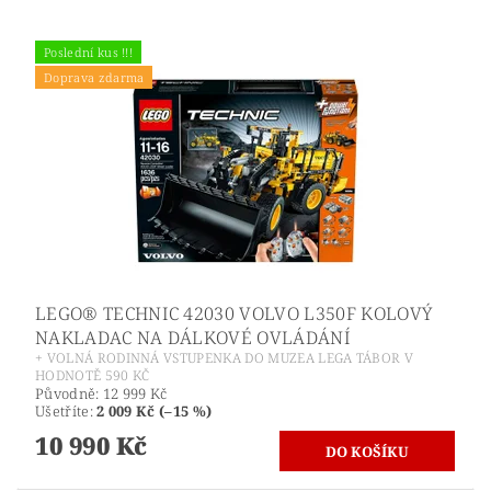
Poslední kus !!!
Doprava zdarma
LEGO® TECHNIC 42030 VOLVO L350F KOLOVÝ
NAKLADAC NA DÁLKOVÉ OVLÁDÁNÍ
+ VOLNÁ RODINNÁ VSTUPENKA DO MUZEA LEGA TÁBOR V
HODNOTĚ 590 KČ
Původně:
12 999 Kč
Ušetříte
:
2 009 Kč (–15 %)
10 990 Kč