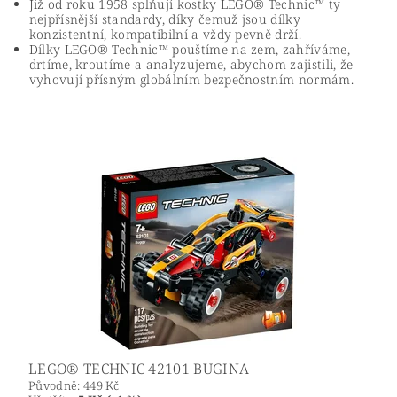
Již od roku 1958 splňují kostky LEGO® Technic™ ty
nejpřísnější standardy, díky čemuž jsou dílky
konzistentní, kompatibilní a vždy pevně drží.
Dílky LEGO® Technic™ pouštíme na zem, zahříváme,
drtíme, kroutíme a analyzujeme, abychom zajistili, že
vyhovují přísným globálním bezpečnostním normám.
LEGO® TECHNIC 42101 BUGINA
Původně:
449 Kč