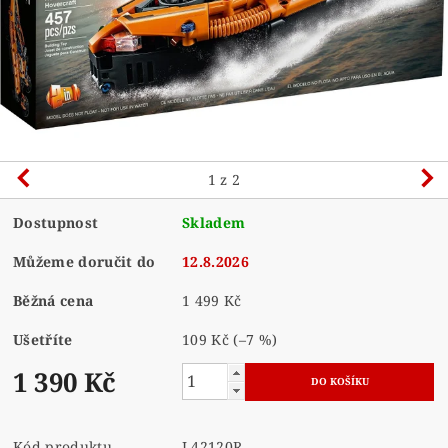
1
z 2
Dostupnost
Skladem
Můžeme doručit do
12.8.2026
Běžná cena
1 499 Kč
Ušetříte
109 Kč
(–7 %)
1 390 Kč
Kód produktu
L42120R