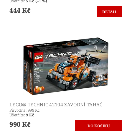
Ušetříte
:
5 Kč (–1 %)
444 Kč
DETAIL
LEGO® TECHNIC 42104 ZÁVODNÍ TAHAČ
Původně:
999 Kč
Ušetříte
:
9 Kč
990 Kč