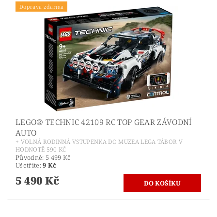
Doprava zdarma
LEGO® TECHNIC 42109 RC TOP GEAR ZÁVODNÍ
AUTO
+ VOLNÁ RODINNÁ VSTUPENKA DO MUZEA LEGA TÁBOR V
HODNOTĚ 590 KČ
Původně:
5 499 Kč
Ušetříte
:
9 Kč
5 490 Kč