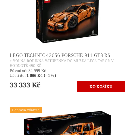
LEGO TECHNIC 42056 PORSCHE 911 GT3 RS
+ VOLNÁ RODINNÁ VSTUPENKA DO MUZEA LEGA TÁBOR V
HODNOTĚ 490 KČ
Původně:
34 999 Kč
Ušetříte
:
1 666 Kč (–4 %)
33 333 Kč
Doprava zdarma