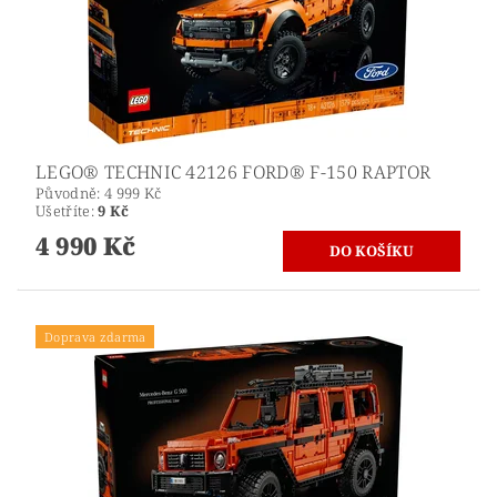
LEGO® TECHNIC 42126 FORD® F-150 RAPTOR
Původně:
4 999 Kč
Ušetříte
:
9 Kč
4 990 Kč
Doprava zdarma