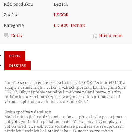
Kód produktu
L42115
Značka
LEGO®
Kategorie
LEGO® Technic
Dotaz
Hlídat cenu
POPIS
DISKUZE
Ponořte se do stavění této stavebnice od LEGO® Technic (42115) a
zažijte nezaměnitelný výkon a vzhled sporťáku Lamborghini Sián
FKP 37. Díky nepřehlédnutelné limetkově zelené barvě, zlatým
ráfkům kol a excelentně zpracovaným detailům je tento model
věrnou replikou původního vozu Sián FKP 37.
Krása spočívá v detailech
Model mimo jiné nabízí osmistupňovou převodovku propojenou s
pohyblivým řadicím pedálem, motor V12 s pohyblivými písty a
pohon všech čtyř kol. Točte volantem a prohlédněte si odpružení
předních i zadních kol. Stejně jako u skutečné verze tohoto