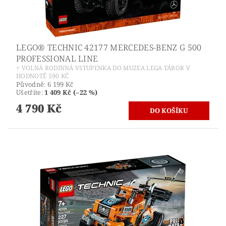
LEGO® TECHNIC 42177 MERCEDES-BENZ G 500
PROFESSIONAL LINE
+ VOLNÁ RODINNÁ VSTUPENKA DO MUZEA LEGA TÁBOR V
HODNOTĚ 590 KČ
Původně:
6 199 Kč
Ušetříte
:
1 409 Kč (–22 %)
4 790 Kč