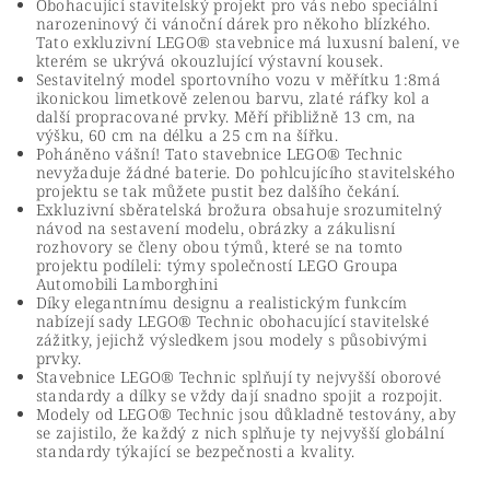
Obohacující stavitelský projekt pro vás nebo speciální
narozeninový či vánoční dárek pro někoho blízkého.
Tato exkluzivní LEGO® stavebnice má luxusní balení, ve
kterém se ukrývá okouzlující výstavní kousek.
Sestavitelný model sportovního vozu v měřítku 1:8má
ikonickou limetkově zelenou barvu, zlaté ráfky kol a
další propracované prvky. Měří přibližně 13 cm, na
výšku, 60 cm na délku a 25 cm na šířku.
Poháněno vášní! Tato stavebnice LEGO® Technic
nevyžaduje žádné baterie. Do pohlcujícího stavitelského
projektu se tak můžete pustit bez dalšího čekání.
Exkluzivní sběratelská brožura obsahuje srozumitelný
návod na sestavení modelu, obrázky a zákulisní
rozhovory se členy obou týmů, které se na tomto
projektu podíleli: týmy společností LEGO Groupa
Automobili Lamborghini
Díky elegantnímu designu a realistickým funkcím
nabízejí sady LEGO® Technic obohacující stavitelské
zážitky, jejichž výsledkem jsou modely s působivými
prvky.
Stavebnice LEGO® Technic splňují ty nejvyšší oborové
standardy a dílky se vždy dají snadno spojit a rozpojit.
Modely od LEGO® Technic jsou důkladně testovány, aby
se zajistilo, že každý z nich splňuje ty nejvyšší globální
standardy týkající se bezpečnosti a kvality.