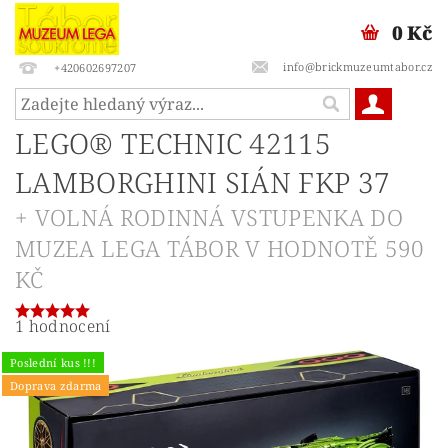
0 Kč
info@brickmuzeumtabor.cz
+420602697207
LEGO® TECHNIC 42115
LAMBORGHINI SIÁN FKP 37
+ VOLNÁ RODINNÁ VSTUPENKA DO
MUZEA LEGA TÁBOR V HODNOTĚ 590
KČ
1 hodnocení
Poslední kus !!!
Doprava zdarma