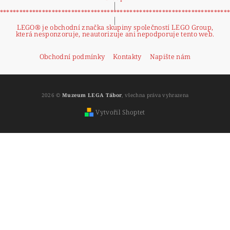
|
**********************************************************************
|
LEGO® je obchodní značka skupiny společností LEGO Group,
která nesponzoruje, neautorizuje ani nepodporuje tento web.
Obchodní podmínky
Kontakty
Napište nám
2026 ©
Muzeum LEGA Tábor
, všechna práva vyhrazena
Vytvořil Shoptet