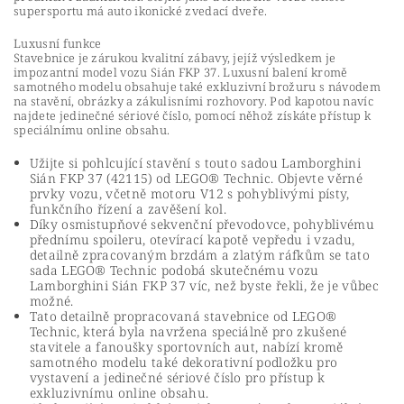
supersportu má auto ikonické zvedací dveře.
Luxusní funkce
Stavebnice je zárukou kvalitní zábavy, jejíž výsledkem je
impozantní model vozu Sián FKP 37. Luxusní balení kromě
samotného modelu obsahuje také exkluzivní brožuru s návodem
na stavění, obrázky a zákulisními rozhovory. Pod kapotou navíc
najdete jedinečné sériové číslo, pomocí něhož získáte přístup k
speciálnímu online obsahu.
Užijte si pohlcující stavění s touto sadou Lamborghini
Sián FKP 37 (42115) od LEGO® Technic. Objevte věrné
prvky vozu, včetně motoru V12 s pohyblivými písty,
funkčního řízení a zavěšení kol.
Díky osmistupňové sekvenční převodovce, pohyblivému
přednímu spoileru, otevírací kapotě vepředu i vzadu,
detailně zpracovaným brzdám a zlatým ráfkům se tato
sada LEGO® Technic podobá skutečnému vozu
Lamborghini Sián FKP 37 víc, než byste řekli, že je vůbec
možné.
Tato detailně propracovaná stavebnice od LEGO®
Technic, která byla navržena speciálně pro zkušené
stavitele a fanoušky sportovních aut, nabízí kromě
samotného modelu také dekorativní podložku pro
vystavení a jedinečné sériové číslo pro přístup k
exkluzivnímu online obsahu.