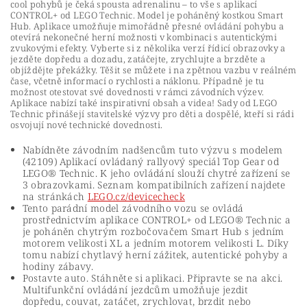
cool pohybů je čeká spousta adrenalinu – to vše s aplikací
CONTROL+ od LEGO Technic. Model je poháněný kostkou Smart
Hub. Aplikace umožňuje mimořádně přesné ovládání pohybu a
otevírá nekonečné herní možnosti v kombinaci s autentickými
zvukovými efekty. Vyberte si z několika verzí řídicí obrazovky a
jezděte dopředu a dozadu, zatáčejte, zrychlujte a brzděte a
objíždějte překážky. Těšit se můžete i na zpětnou vazbu v reálném
čase, včetně informací o rychlosti a náklonu. Případně je tu
možnost otestovat své dovednosti v rámci závodních výzev.
Aplikace nabízí také inspirativní obsah a videa! Sady od LEGO
Technic přinášejí stavitelské výzvy pro děti a dospělé, kteří si rádi
osvojují nové technické dovednosti.
Nabídněte závodním nadšencům tuto výzvu s modelem
(42109) Aplikací ovládaný rallyový speciál Top Gear od
LEGO® Technic. K jeho ovládání slouží chytré zařízení se
3 obrazovkami. Seznam kompatibilních zařízení najdete
na stránkách
LEGO.cz/devicecheck
Tento parádní model závodního vozu se ovládá
prostřednictvím aplikace CONTROL+ od LEGO® Technic a
je poháněn chytrým rozbočovačem Smart Hub s jedním
motorem velikosti XL a jedním motorem velikosti L. Díky
tomu nabízí chytlavý herní zážitek, autentické pohyby a
hodiny zábavy.
Postavte auto. Stáhněte si aplikaci. Připravte se na akci.
Multifunkční ovládání jezdcům umožňuje jezdit
dopředu, couvat, zatáčet, zrychlovat, brzdit nebo