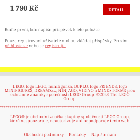
1 790 Kč
DETAIL
Buďte první, kdo napíše příspěvek k této položce.
Pouze registrovaní uživatelé mohou vkládat příspěvky. Prosím
přihlaste se
nebo se
registrujte
.
LEGO, logo LEGO, minifigurka, DUPLO, logo FRIENDS, logo
MINIFIGURES, DREAMZzz, NINJAGO, VIDIYO a MINDSTORMS jsou
ochranné známky společnosti LEGO Group. ©2023 The LEGO
Group.
|
**********************************************************************
|
LEGO® je obchodní značka skupiny společností LEGO Group,
která nesponzoruje, neautorizuje ani nepodporuje tento web.
Obchodní podmínky
Kontakty
Napište nám