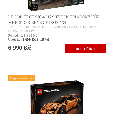
LEGO® TECHNIC 42129 TRUCK TRIALOVÝ VŮZ
MERCEDES-BENZ ZETROS 4X4
+ VOLNÁ RODINNÁ VSTUPENKA DO MUZEA LEGA TÁBOR V
HODNOTĚ 590 KČ
Původně:
8 399 Kč
Ušetříte
:
1 409 Kč (–16 %)
6 990 Kč
Doprava zdarma