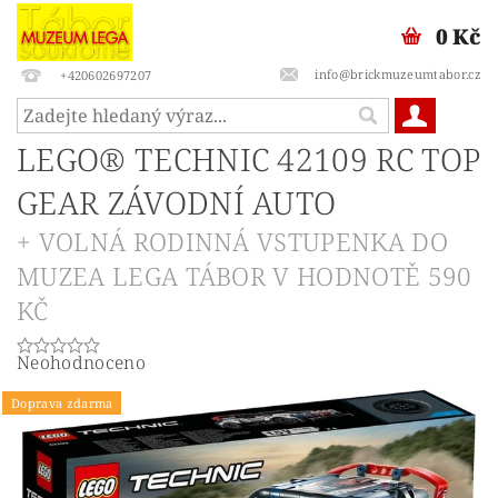
0 Kč
info@brickmuzeumtabor.cz
+420602697207
LEGO® TECHNIC 42109 RC TOP
GEAR ZÁVODNÍ AUTO
+ VOLNÁ RODINNÁ VSTUPENKA DO
MUZEA LEGA TÁBOR V HODNOTĚ 590
KČ
Neohodnoceno
Doprava zdarma