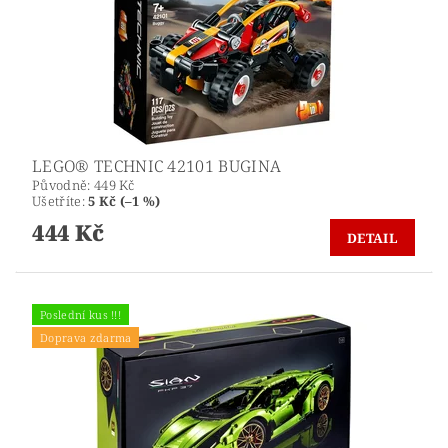
LEGO® TECHNIC 42101 BUGINA
Původně:
449 Kč
Ušetříte
:
5 Kč (–1 %)
444 Kč
DETAIL
Poslední kus !!!
Doprava zdarma