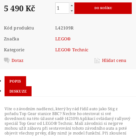
5 490 Kč
Kód produktu
L42109R
Značka
LEGO®
Kategorie
LEGO® Technic
Dotaz
Hlídat cenu
POPIS
DISKUZE
Víte o závodním nadšenci, který by rád řídil auto jako Stig z
pořadu Top Gear stanice BBC? Nechte ho otestovat si své
dovednosti na této úžasné sadě (42109) Aplikací ovládaný rallyový
speciál Top Gear od LEGO® Technic. Malí závodníci si nejprve
mohou užít zábavu při sestavování tohoto závodního auta a poté
objevit všechny prvky, díky nimž je model funkční. Při zkoušení