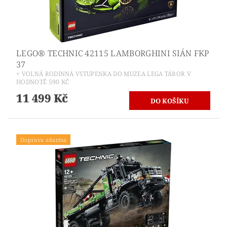
LEGO® TECHNIC 42115 LAMBORGHINI SIÁN FKP
37
+ VOLNÁ RODINNÁ VSTUPENKA DO MUZEA LEGA TÁBOR V
HODNOTĚ 590 KČ
11 499 Kč
Doprava zdarma