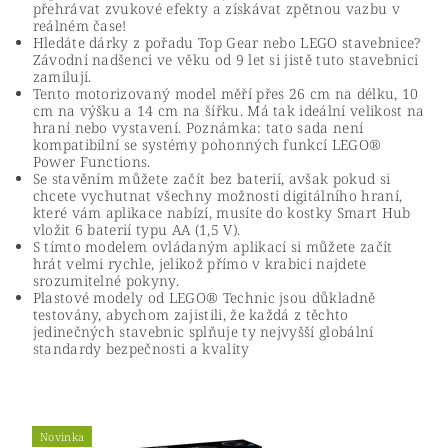
přehrávat zvukové efekty a získávat zpětnou vazbu v
reálném čase!
Hledáte dárky z pořadu Top Gear nebo LEGO stavebnice?
Závodní nadšenci ve věku od 9 let si jistě tuto stavebnici
zamilují.
Tento motorizovaný model měří přes 26 cm na délku, 10
cm na výšku a 14 cm na šířku. Má tak ideální velikost na
hraní nebo vystavení. Poznámka: tato sada není
kompatibilní se systémy pohonných funkcí LEGO®
Power Functions.
Se stavěním můžete začít bez baterií, avšak pokud si
chcete vychutnat všechny možnosti digitálního hraní,
které vám aplikace nabízí, musíte do kostky Smart Hub
vložit 6 baterií typu AA (1,5 V).
S tímto modelem ovládaným aplikací si můžete začít
hrát velmi rychle, jelikož přímo v krabici najdete
srozumitelné pokyny.
Plastové modely od LEGO® Technic jsou důkladně
testovány, abychom zajistili, že každá z těchto
jedinečných stavebnic splňuje ty nejvyšší globální
standardy bezpečnosti a kvality
Novinka