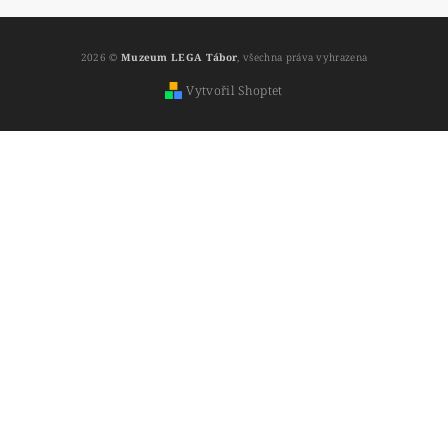
2026 ©
Muzeum LEGA Tábor
, všechna práva vyhrazena
Vytvořil Shoptet