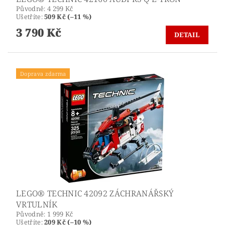
Původně:
4 299 Kč
Ušetříte
:
509 Kč (–11 %)
3 790 Kč
DETAIL
Doprava zdarma
LEGO® TECHNIC 42092 ZÁCHRANÁŘSKÝ
VRTULNÍK
Původně:
1 999 Kč
Ušetříte
:
209 Kč (–10 %)