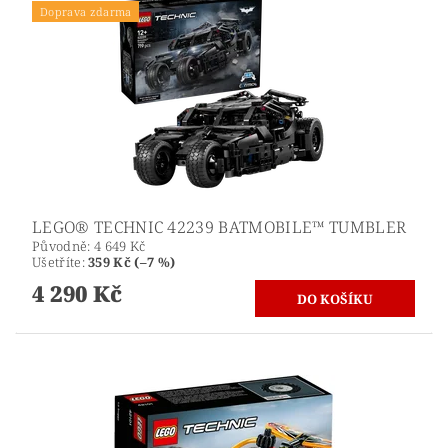
Doprava zdarma
LEGO® TECHNIC 42239 BATMOBILE™ TUMBLER
Původně:
4 649 Kč
Ušetříte
:
359 Kč (–7 %)
4 290 Kč