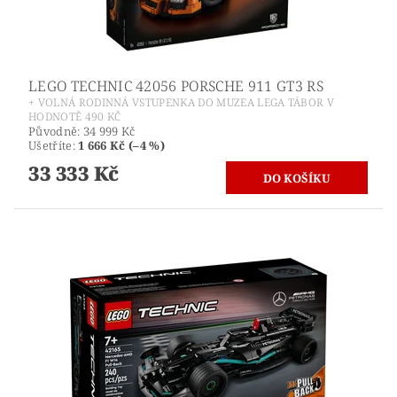
LEGO TECHNIC 42056 PORSCHE 911 GT3 RS
+ VOLNÁ RODINNÁ VSTUPENKA DO MUZEA LEGA TÁBOR V
HODNOTĚ 490 KČ
Původně:
34 999 Kč
Ušetříte
:
1 666 Kč (–4 %)
33 333 Kč