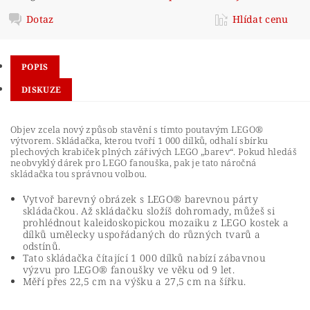
Dotaz
Hlídat cenu
POPIS
DISKUZE
Objev zcela nový způsob stavění s tímto poutavým LEGO®
výtvorem. Skládačka, kterou tvoří 1 000 dílků, odhalí sbírku
plechových krabiček plných zářivých LEGO „barev“. Pokud hledáš
neobvyklý dárek pro LEGO fanouška, pak je tato náročná
skládačka tou správnou volbou.
Vytvoř barevný obrázek s LEGO® barevnou párty
skládačkou. Až skládačku složíš dohromady, můžeš si
prohlédnout kaleidoskopickou mozaiku z LEGO kostek a
dílků umělecky uspořádaných do různých tvarů a
odstínů.
Tato skládačka čítající 1 000 dílků nabízí zábavnou
výzvu pro LEGO® fanoušky ve věku od 9 let.
Měří přes 22,5 cm na výšku a 27,5 cm na šířku.