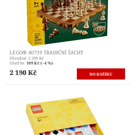
LEGO® 40719 TRADIČNÍ ŠACHY
Původně:
2 299 Kč
Ušetříte
:
109 Kč (–4 %)
2 190 Kč