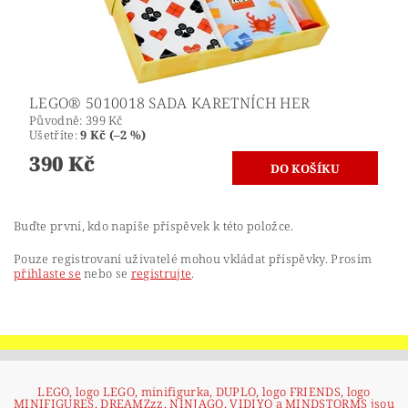
LEGO® 5010018 SADA KARETNÍCH HER
Původně:
399 Kč
Ušetříte
:
9 Kč (–2 %)
390 Kč
Buďte první, kdo napíše příspěvek k této položce.
Pouze registrovaní uživatelé mohou vkládat příspěvky. Prosím
přihlaste se
nebo se
registrujte
.
LEGO, logo LEGO, minifigurka, DUPLO, logo FRIENDS, logo
MINIFIGURES, DREAMZzz, NINJAGO, VIDIYO a MINDSTORMS jsou