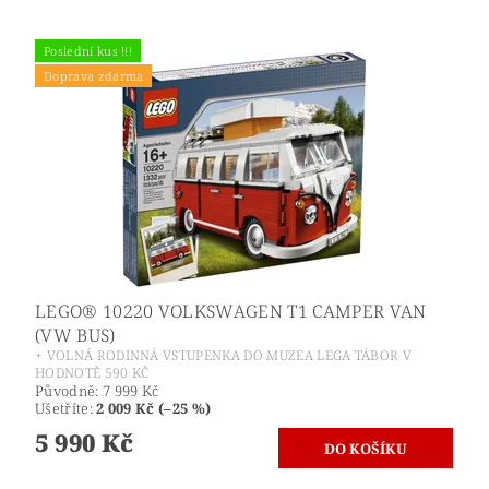
Poslední kus !!!
Doprava zdarma
LEGO® 10220 VOLKSWAGEN T1 CAMPER VAN
(VW BUS)
+ VOLNÁ RODINNÁ VSTUPENKA DO MUZEA LEGA TÁBOR V
HODNOTĚ 590 KČ
Původně:
7 999 Kč
Ušetříte
:
2 009 Kč (–25 %)
5 990 Kč