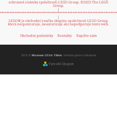
ochranné známky společnosti LEGO Group. ©2023 The LEGO
Group.
|
**********************************************************************
|
LEGO® je obchodní značka skupiny společností LEGO Group,
která nesponzoruje, neautorizuje ani nepodporuje tento web.
Obchodní podmínky
Kontakty
Napište nám
2026 ©
Muzeum LEGA Tábor
, všechna práva vyhrazena
Vytvořil Shoptet