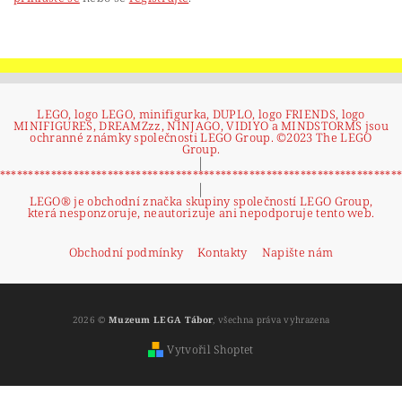
LEGO, logo LEGO, minifigurka, DUPLO, logo FRIENDS, logo
MINIFIGURES, DREAMZzz, NINJAGO, VIDIYO a MINDSTORMS jsou
ochranné známky společnosti LEGO Group. ©2023 The LEGO
Group.
|
**********************************************************************
|
LEGO® je obchodní značka skupiny společností LEGO Group,
která nesponzoruje, neautorizuje ani nepodporuje tento web.
Obchodní podmínky
Kontakty
Napište nám
2026 ©
Muzeum LEGA Tábor
, všechna práva vyhrazena
Vytvořil Shoptet