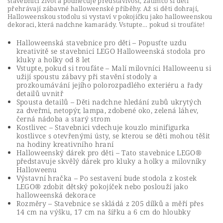
stavebnici život a podněcuje představivost, zatímco si děti
přehrávají zábavné halloweenské příběhy. Až si děti dohrají,
Halloweenskou stodolu si vystaví v pokojíčku jako halloweenskou
dekoraci, která nadchne kamarády. Vstupte… pokud si troufáte!
Halloweenská stavebnice pro děti – Popusťte uzdu
kreativitě se stavebnicí LEGO Halloweenská stodola pro
kluky a holky od 8 let
Vstupte, pokud si troufáte – Malí milovníci Halloweenu si
užijí spoustu zábavy při stavění stodoly a
prozkoumávání jejího polorozpadlého exteriéru a řady
detailů uvnitř
Spousta detailů – Děti nadchne hledání zubů ukrytých
za dveřmi, netopýr, lampa, zdobené oko, zelená láhev,
černá nádoba a starý strom
Kostlivec – Stavebnici vdechuje kouzlo minifigurka
kostlivce s otevřenými ústy, se kterou se děti mohou těšit
na hodiny kreativního hraní
Halloweenský dárek pro děti – Tato stavebnice LEGO®
představuje skvělý dárek pro kluky a holky a milovníky
Halloweenu
Výstavní hračka – Po sestavení bude stodola z kostek
LEGO® zdobit dětský pokojíček nebo poslouží jako
halloweenská dekorace
Rozměry – Stavebnice se skládá z 205 dílků a měří přes
14 cm na výšku, 17 cm na šířku a 6 cm do hloubky