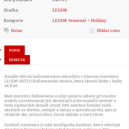
Značka
LEGO®
Kategorie
LEGO® Seasonal + Holiday
Dotaz
Hlídat cenu
POPIS
DISKUZE
Nalaďte děti na halloweenskou atmosféru s úžasnou stavebnicí
LEGO® (40721) Halloweenská stodola, která okouzlí kluky i holky
od 8 let.
Malí milovníci Halloweenu si užijí spoustu zábavy při stavění
stodoly a prozkoumají její okouzlující polorozpadlý exteriér a
řadu zajímavých detailů uvnitř. Děti nadchne hledání zubů
ukrytých za dveřmi, netopýr a lampa a speciální prvky, jako je
zdobené oko, zelená láhev, černá nádoba a starý strom.
Součástí stavebnice je také minifigurka kostlivce, která vdechuje