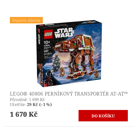
Doprava zdarma
LEGO® 40806 PERNÍKOVÝ TRANSPORTÉR AT-AT™
Původně:
1 699 Kč
Ušetříte
:
29 Kč (–1 %)
1 670 Kč