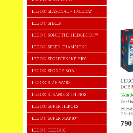
LEGO® SEASONAL + HOLIDAY
LEGO® SHREK
LEGO® SONIC THE HEDGEHOG™
LEGO® SPEED CHAMPIONS
LEGO® SPOLEČENSKÉ HRY
LEGO® SPONGE BOB
LEGO
LEGO® STAR WARS
DOBR
LEGO® STRANGER THINGS
Skla
Značk
LEGO® SUPER HEROES
Původ
Ušetří
LEGO® SUPER MARIO™
790
LEGO® TECHNIC