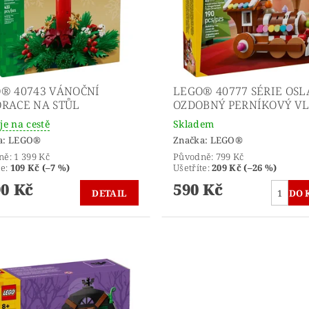
® 40743 VÁNOČNÍ
LEGO® 40777 SÉRIE OSL
RACE NA STŮL
OZDOBNÝ PERNÍKOVÝ V
je na cestě
Skladem
a:
LEGO®
Značka:
LEGO®
ně:
1 399 Kč
Původně:
799 Kč
te
:
109 Kč (–7 %)
Ušetříte
:
209 Kč (–26 %)
90 Kč
590 Kč
DETAIL