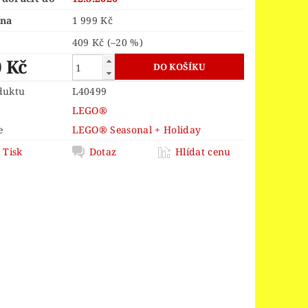
ORS
LEGO® JURSKÝ SVĚT
ena
1 999 Kč
LEGO® MINDSTORMS
409 Kč
(–20 %)
INGS
LEGO® MONKIE KID
0 Kč
 PIECE
LEGO® PIRATES
duktu
L40499
EGO® POWER FUNCTIONS
LEGO®
LEGO® SCULPTURES
e
LEGO® Seasonal + Holiday
Tisk
Dotaz
Hlídat cenu
 SPEED CHAMPIONS
R THINGS
 OF ZELDA™
OY STORY 4
D
VELIKONOCE