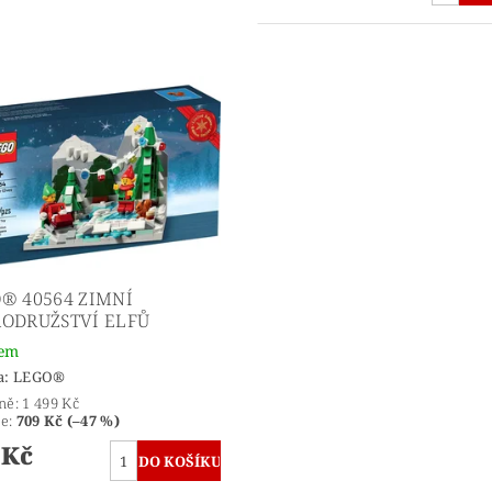
® 40564 ZIMNÍ
ODRUŽSTVÍ ELFŮ
dem
a:
LEGO®
ně:
1 499 Kč
te
:
709 Kč (–47 %)
 Kč