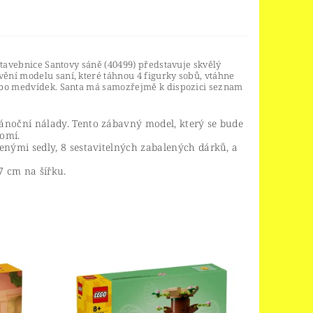
stavebnice Santovy sáně (40499) představuje skvělý
ění modelu saní, které táhnou 4 figurky sobů, vtáhne
nebo medvídek. Santa má samozřejmě k dispozici seznam
ánoční nálady. Tento zábavný model, který se bude
omí.
enými sedly, 8 sestavitelných zabalených dárků, a
7 cm na šířku.