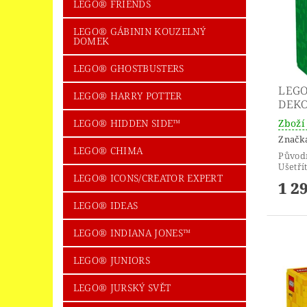
LEGO® FRIENDS
LEGO® GÁBININ KOUZELNÝ
DOMEK
LEGO® GHOSTBUSTERS
LEGO
LEGO® HARRY POTTER
DEKO
Zboží 
LEGO® HIDDEN SIDE™
Značk
LEGO® CHIMA
Původ
Ušetří
LEGO® ICONS/CREATOR EXPERT
1 2
LEGO® IDEAS
LEGO® INDIANA JONES™
LEGO® JUNIORS
LEGO® JURSKÝ SVĚT