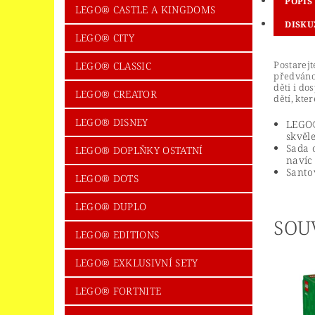
POPIS
LEGO® CASTLE A KINGDOMS
DISKU
LEGO® CITY
Postarejt
LEGO® CLASSIC
předváno
děti i d
LEGO® CREATOR
dětí, kte
LEGO® DISNEY
LEGO®
skvěl
Sada 
LEGO® DOPLŇKY OSTATNÍ
navíc
Santo
LEGO® DOTS
LEGO® DUPLO
SOU
LEGO® EDITIONS
LEGO® EXKLUSIVNÍ SETY
LEGO® FORTNITE