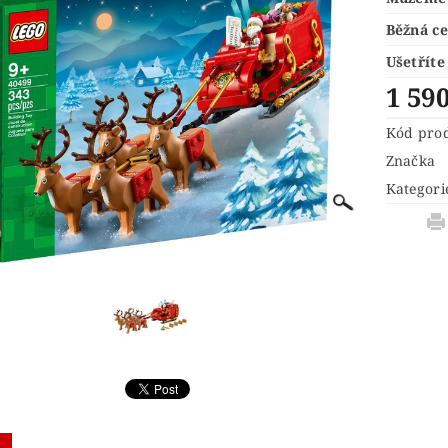
® IDEAS
LEGO® INDIANA JONES™
LEGO® JUNI
Běžná c
 LEDOVÉ KRÁLOVSTVÍ 2
LEGO® LORD OF THE RINGS
Ušetříte
URKY
LEGO® MINIONS
LEGO® MODULAR BUILD
1 59
LEGO® NINJAGO A NINJAGO MOVIE
LEGO® ONE
Kód pro
LEGO® POKÉMON™
LEGO® POLYBAG (SÁČKY)
L
Značka
ŘÍVĚŠKY NA KLÍČE A MAGNETKY
LEGO® RACERS
Kategori
 SHREK
LEGO® SONIC THE HEDGEHOG™
LEGO®
ONGE BOB
LEGO® STAR WARS
LEGO® STRANGE
 MARIO™
LEGO® TECHNIC
LEGO® THE LEGEND
LEGO MOVIE 2
LEGO® THE SIMPSONS
LEGO® T
UNIKITTY!
LEGO® WEDNESDAY
LEGO® WICKE
ÍNKOVÉ PŘEDMĚTY
VALENTÝN
VÁNOČNÍ SETY
KONTAKTY
HODNOCENÍ OBCHODU