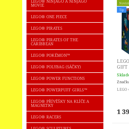
LEGO® NINJAGO A NINJAGO
Novin
MOVIE
Tip
LEGO® ONE PIECE
LEGO® PIRATES
LEGO® PIRATES OF THE
CARIBBEAN
LEGO® POKÉMON™
LEGO
GIFT
LEGO® POLYBAG (SÁČKY)
Skla
LEGO® POWER FUNCTIONS
Značk
LEGO 4
LEGO® POWERPUFF GIRLS™
LEGO® PŘÍVĚŠKY NA KLÍČE A
MAGNETKY
1 3
LEGO® RACERS
LEGO® SCULPTURES