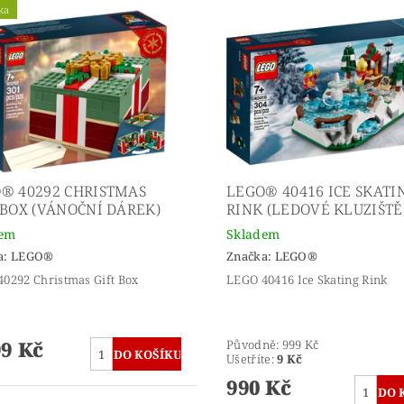
ka
® 40292 CHRISTMAS
LEGO® 40416 ICE SKATI
 BOX (VÁNOČNÍ DÁREK)
RINK (LEDOVÉ KLUZIŠTĚ
dem
Skladem
a:
LEGO®
Značka:
LEGO®
0292 Christmas Gift Box
LEGO 40416 Ice Skating Rink
99 Kč
Původně:
999 Kč
Ušetříte
:
9 Kč
990 Kč