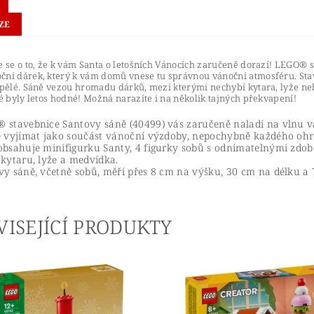
ZE
e se o to, že k vám Santa o letošních Vánocích zaručeně dorazí! LEGO® 
ční dárek, který k vám domů vnese tu správnou vánoční atmosféru. Stav
ospělé. Sáně vezou hromadu dárků, mezi kterými nechybí kytara, lyže 
ré byly letos hodné! Možná narazíte i na několik tajných překvapení!
 stavebnice Santovy sáně (40499) vás zaručeně naladí na vlnu v
e vyjímat jako součást vánoční výzdoby, nepochybně každého ohr
obsahuje minifigurku Santy, 4 figurky sobů s odnímatelnými zdob
 kytaru, lyže a medvídka.
vy sáně, včetně sobů, měří přes 8 cm na výšku, 30 cm na délku a 
VISEJÍCÍ PRODUKTY