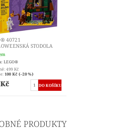
® 40721
LOWEENSKÁ STODOLA
dem
a:
LEGO®
ně:
499 Kč
te
:
100 Kč (–20 %)
 Kč
OBNÉ PRODUKTY