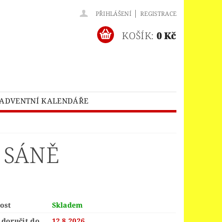
|
PŘIHLÁŠENÍ
REGISTRACE
KOŠÍK:
0 Kč
ADVENTNÍ KALENDÁŘE
O® BATMAN MOVIE
HES™
LEGO® BRICKHEADZ
 SÁNĚ
EGO® CLASSIC
LEGO® CREATOR
EDITIONS
ELNÝ DOMEK
ost
Skladem
A
doručit do
12.8.2026