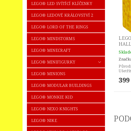
LEGO® LED SVÍTÍCÍ KLÍČENKY
LEGO® LEDOVÉ KRÁLOVSTVÍ 2
LEGO® LORD OF THE RINGS
LEGO
LEGO® MINDSTORMS
HAL
LEGO® MINECRAFT
Skla
Značk
LEGO® MINIFIGURKY
Původ
Ušetří
LEGO® MINIONS
399
LEGO® MODULAR BUILDINGS
LEGO® MONKIE KID
LEGO® NEXO KNIGHTS
POD
LEGO® NIKE