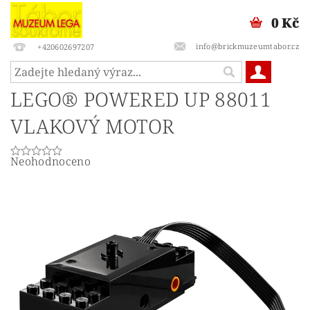
0 Kč
info@brickmuzeumtabor.cz
+420602697207
LEGO® POWERED UP 88011
VLAKOVÝ MOTOR
Neohodnoceno