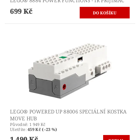
LEGO® 8884 POWER FUNCTIONS - IR PŘIJÍMAČ
699 Kč
LEGO® POWERED UP 88006 SPECIÁLNÍ KOSTKA
MOVE HUB
Původně:
1 949 Kč
Ušetříte
:
459 Kč (–23 %)
1 490 Kč