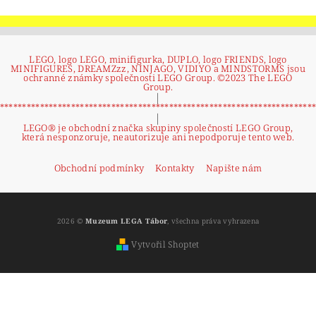
LEGO, logo LEGO, minifigurka, DUPLO, logo FRIENDS, logo
MINIFIGURES, DREAMZzz, NINJAGO, VIDIYO a MINDSTORMS jsou
ochranné známky společnosti LEGO Group. ©2023 The LEGO
Group.
|
**********************************************************************
|
LEGO® je obchodní značka skupiny společností LEGO Group,
která nesponzoruje, neautorizuje ani nepodporuje tento web.
Obchodní podmínky
Kontakty
Napište nám
2026 ©
Muzeum LEGA Tábor
, všechna práva vyhrazena
Vytvořil Shoptet