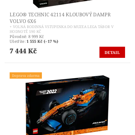
LEGO® TECHNIC 42114 KLOUBOVÝ DAMPR
VOLVO 6X6
+ VOLNÁ RODINNÁ VSTUPENKA DO MUZEA LEGA TÁBOR V
HODNOTĚ 590 KČ
Původně:
8 999 Kč
Ušetříte
:
1 555 Kč (–17 %)
7 444 Kč
DETAIL
Doprava zdarma