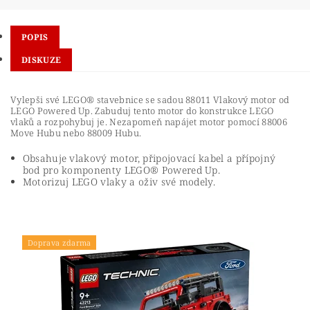
POPIS
DISKUZE
Vylepši své LEGO® stavebnice se sadou 88011 Vlakový motor od
LEGO Powered Up. Zabuduj tento motor do konstrukce LEGO
vlaků a rozpohybuj je. Nezapomeň napájet motor pomocí 88006
Move Hubu nebo 88009 Hubu.
Obsahuje vlakový motor, připojovací kabel a přípojný
bod pro komponenty LEGO® Powered Up.
Motorizuj LEGO vlaky a oživ své modely.
Doprava zdarma