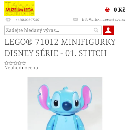
0 Kč
info@brickmuzeumtabor.cz
+420602697207
LEGO® 71012 MINIFIGURKY
DISNEY SÉRIE - 01. STITCH
Neohodnoceno