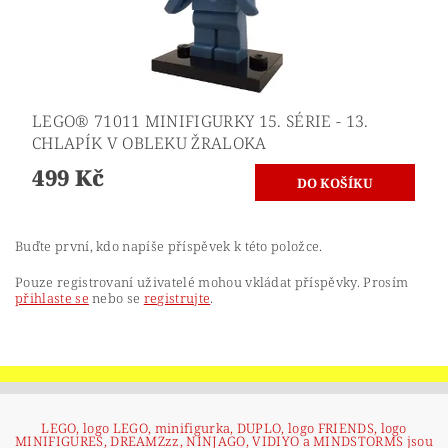
LEGO® 71011 MINIFIGURKY 15. SÉRIE - 13.
CHLAPÍK V OBLEKU ŽRALOKA
499 Kč
Buďte první, kdo napíše příspěvek k této položce.
Pouze registrovaní uživatelé mohou vkládat příspěvky. Prosím
přihlaste se
nebo se
registrujte
.
LEGO, logo LEGO, minifigurka, DUPLO, logo FRIENDS, logo
MINIFIGURES, DREAMZzz, NINJAGO, VIDIYO a MINDSTORMS jsou