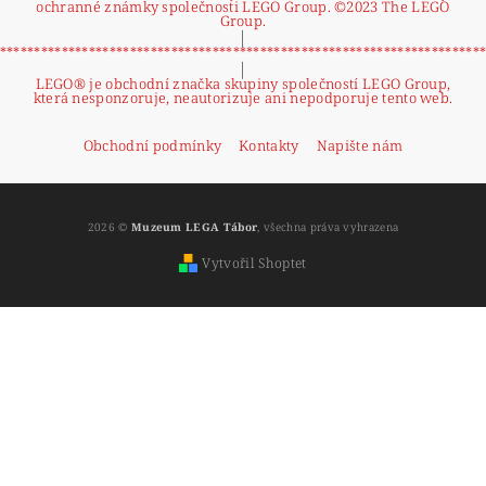
ochranné známky společnosti LEGO Group. ©2023 The LEGO
Group.
|
**********************************************************************
|
LEGO® je obchodní značka skupiny společností LEGO Group,
která nesponzoruje, neautorizuje ani nepodporuje tento web.
Obchodní podmínky
Kontakty
Napište nám
2026 ©
Muzeum LEGA Tábor
, všechna práva vyhrazena
Vytvořil Shoptet