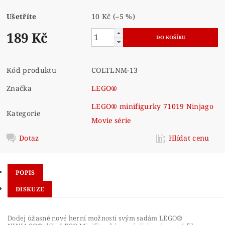
Ušetříte
10 Kč
(–5 %)
189 Kč
Kód produktu
COLTLNM-13
Značka
LEGO®
LEGO® minifigurky 71019 Ninjago
Kategorie
Movie série
Dotaz
Hlídat cenu
POPIS
DISKUZE
Dodej úžasné nové herní možnosti svým sadám LEGO®