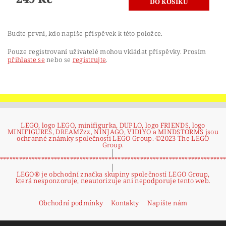
Buďte první, kdo napíše příspěvek k této položce.
Pouze registrovaní uživatelé mohou vkládat příspěvky. Prosím
přihlaste se
nebo se
registrujte
.
LEGO, logo LEGO, minifigurka, DUPLO, logo FRIENDS, logo
MINIFIGURES, DREAMZzz, NINJAGO, VIDIYO a MINDSTORMS jsou
ochranné známky společnosti LEGO Group. ©2023 The LEGO
Group.
|
**********************************************************************
|
LEGO® je obchodní značka skupiny společností LEGO Group,
která nesponzoruje, neautorizuje ani nepodporuje tento web.
Obchodní podmínky
Kontakty
Napište nám