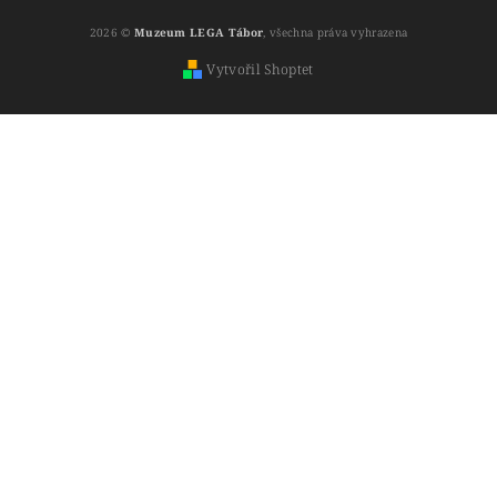
2026 ©
Muzeum LEGA Tábor
, všechna práva vyhrazena
Vytvořil Shoptet