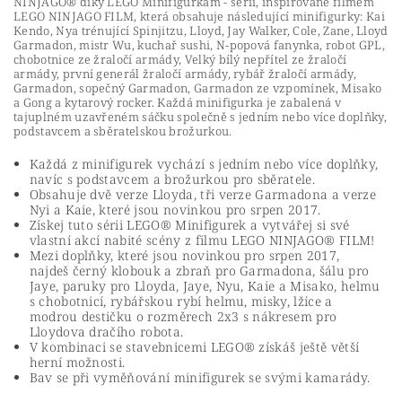
NINJAGO® díky LEGO Minifigurkám - sérii, inspirované filmem
LEGO NINJAGO FILM, která obsahuje následující minifigurky: Kai
Kendo, Nya trénující Spinjitzu, Lloyd, Jay Walker, Cole, Zane, Lloyd
Garmadon, mistr Wu, kuchař sushi, N-popová fanynka, robot GPL,
chobotnice ze žraločí armády, Velký bílý nepřítel ze žraločí
armády, první generál žraločí armády, rybář žraločí armády,
Garmadon, sopečný Garmadon, Garmadon ze vzpomínek, Misako
a Gong a kytarový rocker. Každá minifigurka je zabalená v
tajuplném uzavřeném sáčku společně s jedním nebo více doplňky,
podstavcem a sběratelskou brožurkou.
Každá z minifigurek vychází s jedním nebo více doplňky,
navíc s podstavcem a brožurkou pro sběratele.
Obsahuje dvě verze Lloyda, tři verze Garmadona a verze
Nyi a Kaie, které jsou novinkou pro srpen 2017.
Získej tuto sérii LEGO® Minifigurek a vytvářej si své
vlastní akcí nabité scény z filmu LEGO NINJAGO® FILM!
Mezi doplňky, které jsou novinkou pro srpen 2017,
najdeš černý klobouk a zbraň pro Garmadona, šálu pro
Jaye, paruky pro Lloyda, Jaye, Nyu, Kaie a Misako, helmu
s chobotnicí, rybářskou rybí helmu, misky, lžíce a
modrou destičku o rozměrech 2x3 s nákresem pro
Lloydova dračího robota.
V kombinaci se stavebnicemi LEGO® získáš ještě větší
herní možnosti.
Bav se při vyměňování minifigurek se svými kamarády.