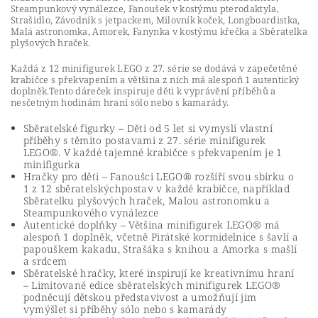
Steampunkový vynálezce, Fanoušek v kostýmu pterodaktyla,
Strašidlo, Závodník s jetpackem, Milovník koček, Longboardistka,
Malá astronomka, Amorek, Fanynka v kostýmu křečka a Sběratelka
plyšových hraček.
Každá z 12 minifigurek LEGO z 27. série se dodává v zapečetěné
krabičce s překvapením a většina z nich má alespoň 1 autentický
doplněk.Tento dáreček inspiruje děti k vyprávění příběhů a
nesčetným hodinám hraní sólo nebo s kamarády.
Sběratelské figurky – Děti od 5 let si vymyslí vlastní
příběhy s těmito postavami z 27. série minifigurek
LEGO®. V každé tajemné krabičce s překvapením je 1
minifigurka
Hračky pro děti – Fanoušci LEGO® rozšíří svou sbírku o
1 z 12 sběratelskýchpostav v každé krabičce, například
Sběratelku plyšových hraček, Malou astronomku a
Steampunkového vynálezce
Autentické doplňky – Většina minifigurek LEGO® má
alespoň 1 doplněk, včetně Pirátské kormidelnice s šavlí a
papouškem kakadu, Strašáka s knihou a Amorka s mašlí
a srdcem
Sběratelské hračky, které inspirují ke kreativnímu hraní
– Limitované edice sběratelských minifigurek LEGO®
podněcují dětskou představivost a umožňují jim
vymýšlet si příběhy sólo nebo s kamarády