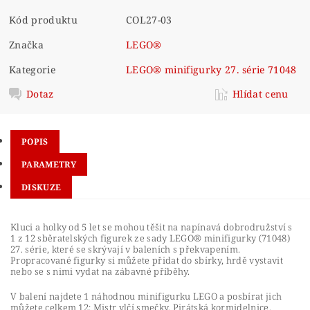
Kód produktu
COL27-03
Značka
LEGO®
Kategorie
LEGO® minifigurky 27. série 71048
Dotaz
Hlídat cenu
POPIS
PARAMETRY
DISKUZE
Kluci a holky od 5 let se mohou těšit na napínavá dobrodružství s
1 z 12 sběratelských figurek ze sady LEGO® minifigurky (71048)
27. série, které se skrývají v baleních s překvapením.
Propracované figurky si můžete přidat do sbírky, hrdě vystavit
nebo se s nimi vydat na zábavné příběhy.
V balení najdete 1 náhodnou minifigurku LEGO a posbírat jich
můžete celkem 12: Mistr vlčí smečky, Pirátská kormidelnice,