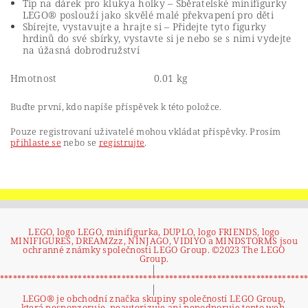
Tip na dárek pro klukya holky – Sběratelské minifigurky
LEGO® poslouží jako skvělé malé překvapení pro děti
Sbírejte, vystavujte a hrajte si – Přidejte tyto figurky
hrdinů do své sbírky, vystavte si je nebo se s nimi vydejte
na úžasná dobrodružství
Hmotnost
0.01 kg
Buďte první, kdo napíše příspěvek k této položce.
Pouze registrovaní uživatelé mohou vkládat příspěvky. Prosím
přihlaste se
nebo se
registrujte
.
LEGO, logo LEGO, minifigurka, DUPLO, logo FRIENDS, logo
MINIFIGURES, DREAMZzz, NINJAGO, VIDIYO a MINDSTORMS jsou
ochranné známky společnosti LEGO Group. ©2023 The LEGO
Group.
|
**********************************************************************
|
LEGO® je obchodní značka skupiny společností LEGO Group,
která nesponzoruje, neautorizuje ani nepodporuje tento web.