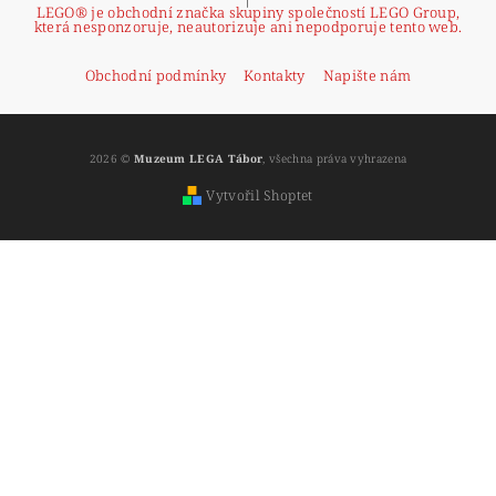
LEGO® je obchodní značka skupiny společností LEGO Group,
která nesponzoruje, neautorizuje ani nepodporuje tento web.
Obchodní podmínky
Kontakty
Napište nám
2026 ©
Muzeum LEGA Tábor
, všechna práva vyhrazena
Vytvořil Shoptet