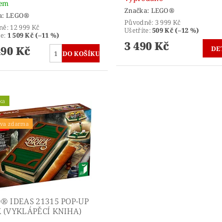
dem
Značka:
LEGO®
a:
LEGO®
Původně:
3 999 Kč
ně:
12 999 Kč
Ušetříte
:
509 Kč (–12 %)
te
:
1 509 Kč (–11 %)
3 490 Kč
490 Kč
DE
ka
va zdarma
® IDEAS 21315 POP-UP
 (VYKLÁPĚCÍ KNIHA)