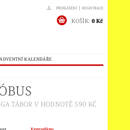
|
PŘIHLÁŠENÍ
REGISTRACE
KOŠÍK:
0 Kč
ADVENTNÍ KALENDÁŘE
O® BATMAN MOVIE
HES™
LEGO® BRICKHEADZ
LÓBUS
EGO® CLASSIC
LEGO® CREATOR
EDITIONS
GA TÁBOR V HODNOTĚ 590 KČ
ELNÝ DOMEK
A
ost
Vyprodáno