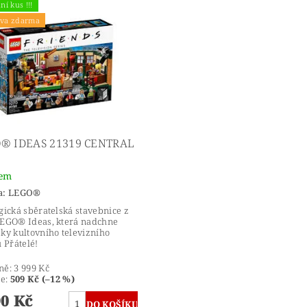
ní kus !!!
va zdarma
® IDEAS 21319 CENTRAL
dem
a:
LEGO®
gická sběratelská stavebnice z
EGO® Ideas, která nadchne
ky kultovního televizního
u Přátelé!
ně:
3 999 Kč
te
:
509 Kč (–12 %)
90 Kč