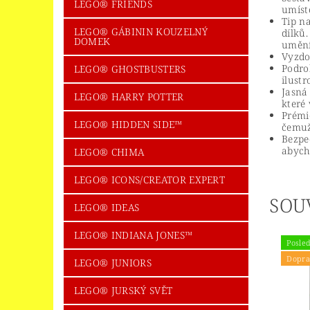
LEGO® FRIENDS
umíst
Tip n
LEGO® GÁBININ KOUZELNÝ
dílků
DOMEK
umění
Vyzdo
Podro
LEGO® GHOSTBUSTERS
ilust
Jasná
LEGO® HARRY POTTER
které
Prémi
LEGO® HIDDEN SIDE™
čemuž
Bezpe
abych
LEGO® CHIMA
LEGO® ICONS/CREATOR EXPERT
SOU
LEGO® IDEAS
LEGO® INDIANA JONES™
Posled
Dopra
LEGO® JUNIORS
LEGO® JURSKÝ SVĚT