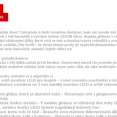
ZE
dáte dnes? Vymyslete si další vysněnou destinaci, kam vás zavede náš 
em z řad fanoušků a vyroben týmem LEGO® Ideas. Replika glóbusu v ret
ké zdobenými dílky, které svítí ve tmě a obsahují názvy světadílů a oce
íc cedulka „The Earth“. Se všemi těmito prvky již nepřehlédnutelnému
ti nebo kanceláře, nebude chybět vůbec nic.
 z pohodlí domova
uhá 2 585 dílků začíná první kostkou. Ilustrovaný návod vás provede je
ským modelem uděláte jistě radost nejen sami sobě, ale také nadšeným 
ostky, uvelebte se a odpočiňte si
e světě stavebnic LEGO pro dospělé – v zóně zenového soustředění a tvů
kultury a mnohem víc: Z naší nabídky stavebnic LEGO si určitě vyberet
vní glóbus, který se skutečně otáčí – Procestujte svět s propra
stylu
tická funkce otáčení – V modelu glóbusu se střetávají dva světy L
u, zatímco kostky LEGO System napodobují kulovitý tvar
ace, která svítí ve tmě – Rozzařte svou místnost dekorativními díl
vitelné ikony lodě a kompasu – Postavte si retro ikony lodě a komp