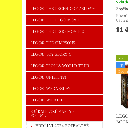
Skla
LEGO® THE LEGEND OF ZELDA™
Značk
Původ
LEGO® THE LEGO MOVIE
Ušetří
11 
LEGO® THE LEGO MOVIE 2
LEGO® THE SIMPSONS
LEGO® TOY STORY 4
Novin
Tip
LEGO® TROLLS WORLD TOUR
Dopra
LEGO® UNIKITTY!
LEGO® WEDNESDAY
LEGO® WICKED
SBĚRATELSKÉ KARTY -
FOTBAL
LEGO
BOOK
HRDÍ LVI 2024 FOTBALOVÉ