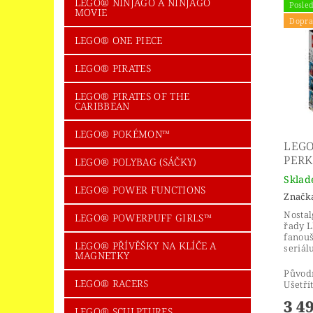
LEGO® NINJAGO A NINJAGO
Posled
MOVIE
Dopra
LEGO® ONE PIECE
LEGO® PIRATES
LEGO® PIRATES OF THE
CARIBBEAN
LEGO® POKÉMON™
LEGO
PERK
LEGO® POLYBAG (SÁČKY)
Skla
LEGO® POWER FUNCTIONS
Značk
Nostal
LEGO® POWERPUFF GIRLS™
řady L
fanouš
LEGO® PŘÍVĚŠKY NA KLÍČE A
seriál
MAGNETKY
Původ
LEGO® RACERS
Ušetří
3 4
LEGO® SCULPTURES