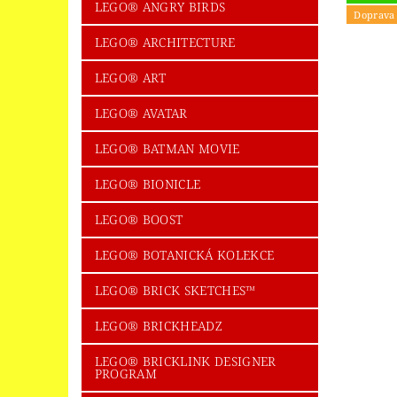
LEGO® ICONS/CREATOR EXPERT
LEGO
LEGO® ANGRY BIRDS
Doprava
LEGO® LED SVÍTÍCÍ KLÍČENKY
LEGO®
LEGO® ARCHITECTURE
LEGO® MINECRAFT
LEGO® MINIFIG
LEGO® ART
LEGO® NEXO KNIGHTS
LEGO® NIKE
LEGO® AVATAR
LEGO® PIRATES OF THE CARIBBEAN
LEGO® BATMAN MOVIE
LEGO® POWERPUFF GIRLS™
LEGO® P
LEGO® BIONICLE
LEGO® SEASONAL + HOLIDAY
LEGO®
LEGO® BOOST
LEGO® SPOLEČENSKÉ HRY
LEGO® SP
LEGO® BOTANICKÁ KOLEKCE
LEGO® SUPER HEROES
LEGO® SUPER
LEGO® BRICK SKETCHES™
LEGO® THE LEGO MOVIE
LEGO® THE 
LEGO® TROLLS WORLD TOUR
LEGO® 
LEGO® BRICKHEADZ
SBĚRATELSKÉ KARTY - FOTBAL
UPOM
LEGO® BRICKLINK DESIGNER
PROGRAM
OBCHODNÍ PODMÍNKY
NAPIŠTE NÁM