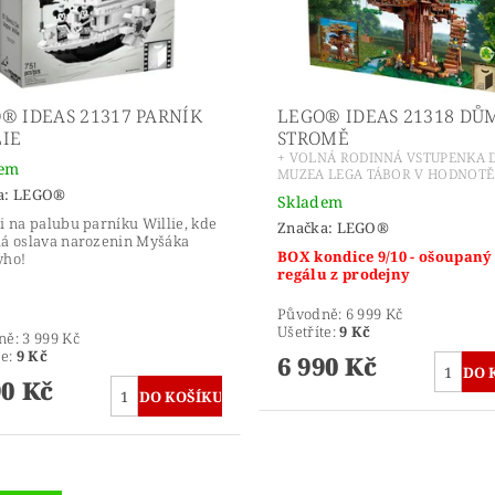
® IDEAS 21317 PARNÍK
LEGO® IDEAS 21318 DŮ
IE
STROMĚ
+ VOLNÁ RODINNÁ VSTUPENKA 
dem
MUZEA LEGA TÁBOR V HODNOTĚ 
a:
LEGO®
Skladem
i na palubu parníku Willie, kde
Značka:
LEGO®
á oslava narozenin Myšáka
BOX kondice 9/10 - ošoupaný
yho!
regálu z prodejny
Původně:
6 999 Kč
Ušetříte
:
9 Kč
ně:
3 999 Kč
te
:
9 Kč
6 990 Kč
90 Kč