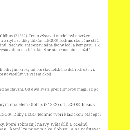
Glóbus (21332). Tento výstavní model byl navržen
ro stylu se díky dílkům LEGO® Technic skutečně otáčí.
ánů. Nechybí ani sestavitelné ikony lodí a kompasu, a k
 výstavnímu modelu, který se stane ozdobou každé
dnotlivými kroky tohoto stavitelského dobrodružství.
cestovatelům ve vašem okolí.
rčího stavění. Od divů světa přes filmovou magii až po
e.
covaným modelem Glóbus (21332) od LEGO® Ideas v
EGO®. Dílky LEGO Technic tvoří klasickou otáčející
ky, které zobrazují názvy světadílů a oceánů
asu, které lze připevnit ke glóbusu, a na podstavec