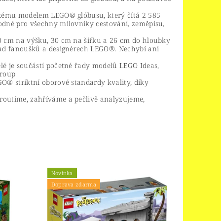
ízkému modelem LEGO® glóbusu, který čítá 2 585
odné pro všechny milovníky cestování, zeměpisu,
0 cm na výšku, 30 cm na šířku a 26 cm do hloubky
řad fanoušků a designérech LEGO®. Nechybí ani
lé je součástí početné řady modelů LEGO Ideas,
Group
O® striktní oborové standardy kvality, díky
routíme, zahříváme a pečlivě analyzujeme,
Novinka
Doprava zdarma