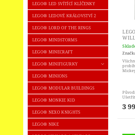
LEGO® LED SVÍTÍCÍ KLÍČENKY
LEGO® LEDOVÉ KRÁLOVSTVÍ 2
LEGO® LORD OF THE RINGS
LEGO
WILL
LEGO® MINDSTORMS
Skla
LEGO® MINECRAFT
Značk
Všichn
LEGO® MINIFIGURKY
probíh
Micke
LEGO® MINIONS
LEGO® MODULAR BUILDINGS
Původ
Ušetří
LEGO® MONKIE KID
3 9
LEGO® NEXO KNIGHTS
LEGO® NIKE