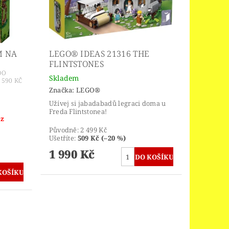
M NA
LEGO® IDEAS 21316 THE
FLINTSTONES
DO
Skladem
590 KČ
Značka:
LEGO®
Užívej si jabadabadů legraci doma u
Freda Flintstonea!
 z
Původně:
2 499 Kč
Ušetříte
:
509 Kč (–20 %)
1 990 Kč