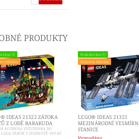
OBNÉ PRODUKTY
ní kus !!!
Poslední kus !!!
va zdarma
Doprava zdarma
® IDEAS 21322 ZÁTOKA
LEGO® IDEAS 21321
TŮ Z LODĚ BARAKUDA
MEZINÁRODNÍ VESMÍRN
NÁ RODINNÁ VSTUPENKA DO
STANICE
 LEGA TÁBOR V HODNOTĚ 590 KČ
Vyprodáno