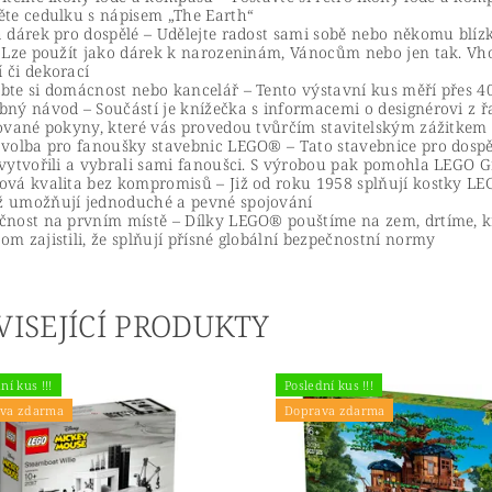
ěte cedulku s nápisem „The Earth“
a dárek pro dospělé – Udělejte radost sami sobě nebo někomu bl
. Lze použít jako dárek k narozeninám, Vánocům nebo jen tak. Vh
 či dekorací
bte si domácnost nebo kancelář – Tento výstavní kus měří přes 4
bný návod – Součástí je knížečka s informacemi o designérovi z 
rované pokyny, které vás provedou tvůrčím stavitelským zážitkem
 volba pro fanoušky stavebnic LEGO® – Tato stavebnice pro dospě
 vytvořili a vybrali sami fanoušci. S výrobou pak pomohla LEGO 
ová kvalita bez kompromisů – Již od roku 1958 splňují kostky LEG
 umožňují jednoduché a pevné spojování
čnost na prvním místě – Dílky LEGO® pouštíme na zem, drtíme, k
om zajistili, že splňují přísné globální bezpečnostní normy
VISEJÍCÍ PRODUKTY
ní kus !!!
Poslední kus !!!
va zdarma
Doprava zdarma