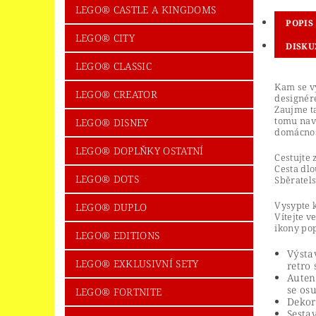
LEGO® CASTLE A KINGDOMS
POPIS
LEGO® CITY
DISKU
LEGO® CLASSIC
Kam se vy
LEGO® CREATOR
designér
Zaujme ta
tomu nav
LEGO® DISNEY
domácnos
LEGO® DOPLŇKY OSTATNÍ
Cestujte
Cesta dlo
LEGO® DOTS
Sběratel
Vysypte k
LEGO® DUPLO
Vítejte v
ikony pop
LEGO® EDITIONS
Výsta
LEGO® EXKLUSIVNÍ SETY
retro 
Auten
se os
LEGO® FORTNITE
Dekor
Sesta