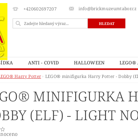
info@brickmuzeumtabor.cz
+420602697207
BÍDKA
ANTI - COVID
HALLOWEEN
LEGO® 
ECTURE
LEGO® ART
LEGO® AVATAR
LEG
LEGO® Harry Potter
LEGO® minifigurka Harry Potter - Dobby (El
LEGO® BOTANICKÁ KOLEKCE
LEGO® BRICK SKETC
GO® MINIFIGURKA H
LEGO® CASTLE A KINGDOMS
LEGO® CITY
L
ATNÍ
LEGO® DOTS
LEGO® DUPLO
LEGO® 
BBY (ELF) - LIGHT 
TNITE
LEGO® FRIENDS
LEGO® GÁBININ KOUZ
Y POTTER
LEGO® HIDDEN SIDE™
LEGO® CHIM
noceno