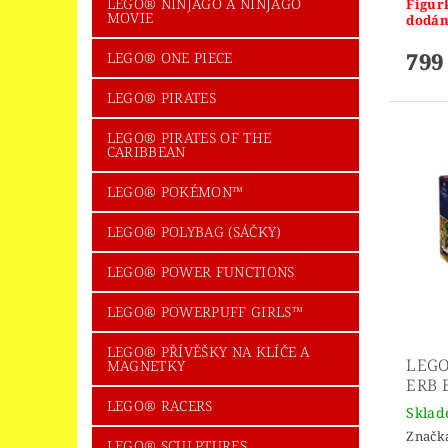
LEGO® NINJAGO A NINJAGO
Figur
MOVIE
dodán
799
LEGO® ONE PIECE
LEGO® PIRATES
LEGO® PIRATES OF THE
CARIBBEAN
LEGO® POKÉMON™
LEGO® POLYBAG (SÁČKY)
LEGO® POWER FUNCTIONS
LEGO® POWERPUFF GIRLS™
LEGO® PŘÍVĚŠKY NA KLÍČE A
LEGO
MAGNETKY
ERB 
LEGO® RACERS
Skla
Značk
LEGO® SCULPTURES