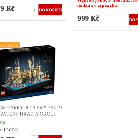
Figurka je nová, nehraná. B
dodána v zip sáčku.
99 Kč
999 Kč
va zdarma
® HARRY POTTER™ 76419
AVICKÝ HRAD A OKOLÍ
dem
a:
LEGO®