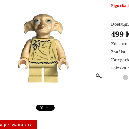
® IDEAS
LEGO® INDIANA JONES™
LEGO® JUNI
Figurka 
 LEDOVÉ KRÁLOVSTVÍ 2
LEGO® LORD OF THE RINGS
URKY
LEGO® MINIONS
LEGO® MODULAR BUILD
Dostupn
499 
LEGO® NINJAGO A NINJAGO MOVIE
LEGO® ONE
LEGO® POKÉMON™
LEGO® POLYBAG (SÁČKY)
L
Kód pro
Značka
ŘÍVĚŠKY NA KLÍČE A MAGNETKY
LEGO® RACERS
Kategori
 SHREK
LEGO® SONIC THE HEDGEHOG™
LEGO®
Položka 
ONGE BOB
LEGO® STAR WARS
LEGO® STRANGE
 MARIO™
LEGO® TECHNIC
LEGO® THE LEGEND
LEGO MOVIE 2
LEGO® THE SIMPSONS
LEGO® T
UNIKITTY!
LEGO® WEDNESDAY
LEGO® WICKE
ÍNKOVÉ PŘEDMĚTY
VALENTÝN
VÁNOČNÍ SETY
SEJÍCÍ PRODUKTY
KONTAKTY
HODNOCENÍ OBCHODU