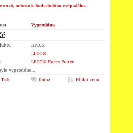
ORS
LEGO® JURSKÝ SVĚT
je nová, nehraná. Bude dodána v zip sáčku.
LEGO® MINDSTORMS
INGS
LEGO® MONKIE KID
ost
Vyprodáno
Kč
 PIECE
LEGO® PIRATES
EGO® POWER FUNCTIONS
duktu
HP105
LEGO®
LEGO® SCULPTURES
e
LEGO® Harry Potter
 SPEED CHAMPIONS
byla vyprodána...
R THINGS
Tisk
Dotaz
Hlídat cenu
 OF ZELDA™
OY STORY 4
D
VELIKONOCE