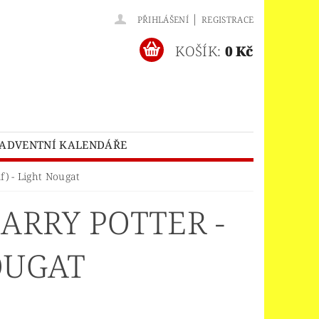
|
PŘIHLÁŠENÍ
REGISTRACE
KOŠÍK:
0 Kč
ADVENTNÍ KALENDÁŘE
O® BATMAN MOVIE
f) - Light Nougat
HES™
LEGO® BRICKHEADZ
ARRY POTTER -
EGO® CLASSIC
LEGO® CREATOR
EDITIONS
NOUGAT
ELNÝ DOMEK
A