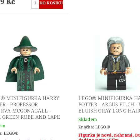
99 Kč
® MINIFIGURKA HARRY
LEGO® MINIFIGURKA H
ER - PROFESSOR
POTTER - ARGUS FILCH -
RVA MCGONAGALL -
BLUISH GRAY LONG HAI
 GREEN ROBE AND CAPE
Skladem
dem
Značka:
LEGO®
a:
LEGO®
Figurka je nová, nehraná. B
dodána v zip sáčku.