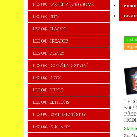
LEGO® CASTLE A KINGDOMS
PODOB
LEGO® CITY
DISKU
LEGO® CLASSIC
Posled
LEGO® CREATOR
Dopra
LEGO® DISNEY
LEGO® DOPLŇKY OSTATNÍ
LEGO® DOTS
LEGO® DUPLO
LEGO
LEGO® EDITIONS
5009
PŘED
LEGO® EXKLUSIVNÍ SETY
HOD
LEGO® FORTNITE
Skla
Značk