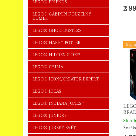
LEGO® FRIENDS
2 9
LEGO® GÁBININ KOUZELNÝ
DOMEK
LEGO® GHOSTBUSTERS
LEGO® HARRY POTTER
Dopra
LEGO® HIDDEN SIDE™
LEGO® CHIMA
LEGO® ICONS/CREATOR EXPERT
LEGO® IDEAS
LEGO® INDIANA JONES™
LEGO
BRAD
LEGO® JUNIORS
Skla
LEGO® JURSKÝ SVĚT
Značk