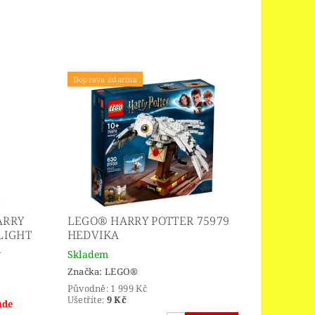
Doprava zdarma
ARRY
LEGO® HARRY POTTER 75979
 LIGHT
HEDVIKA
R
Skladem
Značka:
LEGO®
Původně:
1 999 Kč
Ušetříte
:
9 Kč
ude