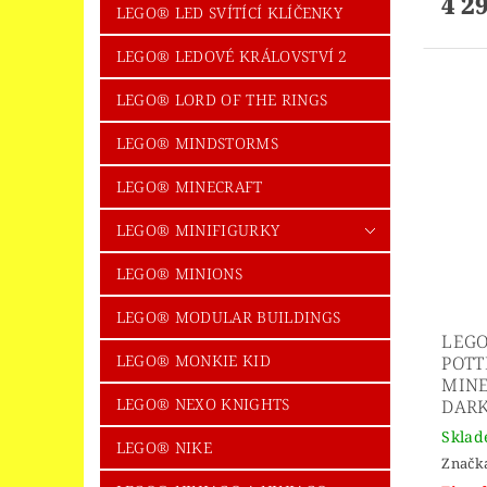
4 2
LEGO® LED SVÍTÍCÍ KLÍČENKY
LEGO® LEDOVÉ KRÁLOVSTVÍ 2
LEGO® LORD OF THE RINGS
LEGO® MINDSTORMS
LEGO® MINECRAFT
LEGO® MINIFIGURKY
LEGO® MINIONS
LEGO® MODULAR BUILDINGS
LEGO
LEGO® MONKIE KID
POTT
MINE
LEGO® NEXO KNIGHTS
DARK
Skla
LEGO® NIKE
Značk