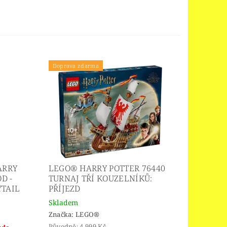
Doprava zdarma
ARRY
LEGO® HARRY POTTER 76440
D -
TURNAJ TŘÍ KOUZELNÍKŮ:
YTAIL
PŘÍJEZD
Skladem
Značka:
LEGO®
Původně:
4 999 Kč