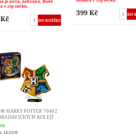
ka je nová, nehraná. Bude
a v zip sáčku.
399 Kč
 Kč
® HARRY POTTER 76462
BRADAVICKÝCH KOLEJÍ
dem
a:
LEGO®