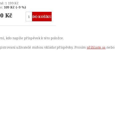
ně:
1 199 Kč
te
:
109 Kč (–9 %)
90 Kč
ní, kdo napíše příspěvek k této položce.
gistrovaní uživatelé mohou vkládat příspěvky. Prosím
přihlaste se
nebo