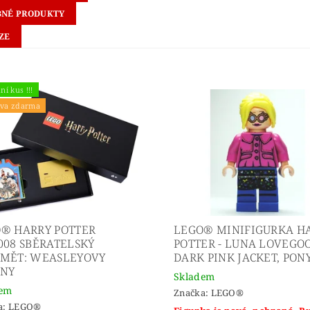
NÉ PRODUKTY
ZE
ní kus !!!
va zdarma
® HARRY POTTER
LEGO® MINIFIGURKA H
008 SBĚRATELSKÝ
POTTER - LUNA LOVEGOO
MĚT: WEASLEYOVY
DARK PINK JACKET, PON
INY
Skladem
dem
Značka:
LEGO®
a:
LEGO®