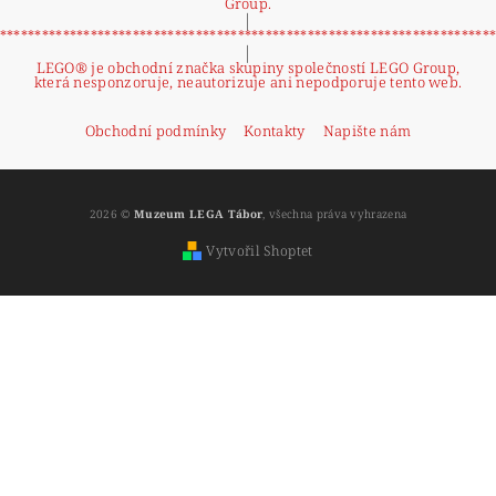
Group.
|
**********************************************************************
|
LEGO® je obchodní značka skupiny společností LEGO Group,
která nesponzoruje, neautorizuje ani nepodporuje tento web.
Obchodní podmínky
Kontakty
Napište nám
2026 ©
Muzeum LEGA Tábor
, všechna práva vyhrazena
Vytvořil Shoptet