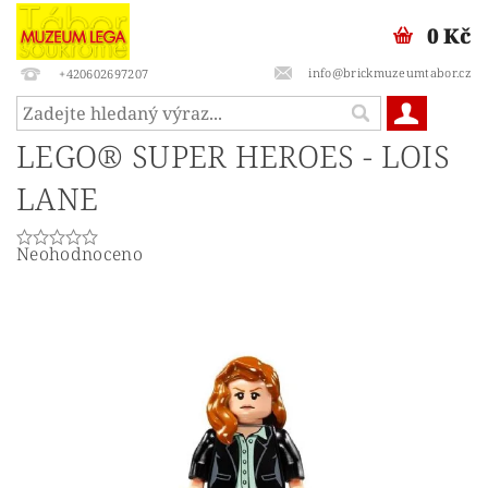
0 Kč
info@brickmuzeumtabor.cz
+420602697207
LEGO® SUPER HEROES - LOIS
LANE
Neohodnoceno