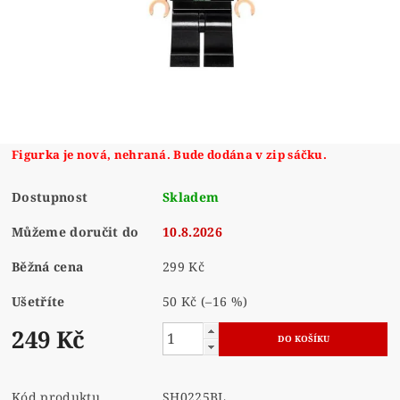
Figurka je nová, nehraná. Bude dodána v zip sáčku.
Dostupnost
Skladem
Můžeme doručit do
10.8.2026
Běžná cena
299 Kč
Ušetříte
50 Kč
(–16 %)
249 Kč
Kód produktu
SH0225BL