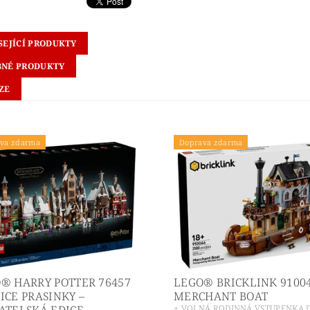
SEJÍCÍ PRODUKTY
NÉ PRODUKTY
ZE
va zdarma
Doprava zdarma
® HARRY POTTER 76457
LEGO® BRICKLINK 9100
ICE PRASINKY –
MERCHANT BOAT
ATELSKÁ EDICE
+ VOLNÁ RODINNÁ VSTUPENKA 