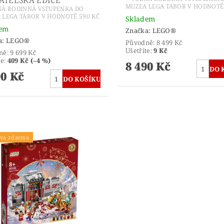
MUZEA LEGA TÁBOR V HODNOTĚ 
NÁ RODINNÁ VSTUPENKA DO
 LEGA TÁBOR V HODNOTĚ 590 KČ
Skladem
dem
Značka:
LEGO®
a:
LEGO®
Původně:
8 499 Kč
Ušetříte
:
9 Kč
ně:
9 699 Kč
te
:
409 Kč (–4 %)
8 490 Kč
90 Kč
va zdarma