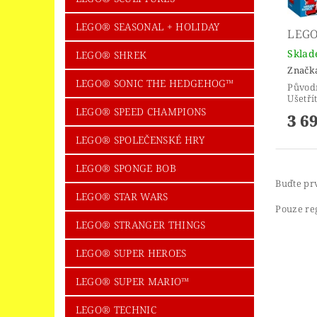
LEGO® SEASONAL + HOLIDAY
LEGO
Skla
LEGO® SHREK
Značk
LEGO® SONIC THE HEDGEHOG™
Původ
Ušetří
LEGO® SPEED CHAMPIONS
3 6
LEGO® SPOLEČENSKÉ HRY
LEGO® SPONGE BOB
Buďte prv
LEGO® STAR WARS
Pouze re
LEGO® STRANGER THINGS
LEGO® SUPER HEROES
LEGO® SUPER MARIO™
LEGO® TECHNIC