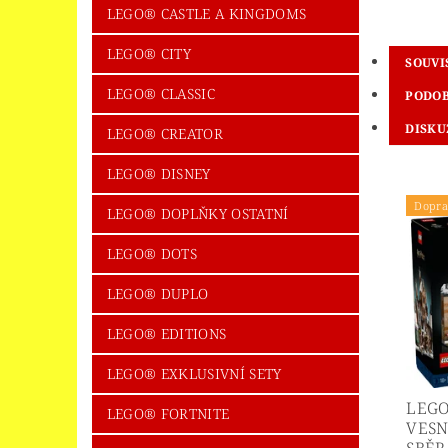
LEGO® CASTLE A KINGDOMS
LEGO® CITY
SOUVI
LEGO® CLASSIC
PODOB
DISKU
LEGO® CREATOR
LEGO® DISNEY
Dopra
LEGO® DOPLŇKY OSTATNÍ
LEGO® DOTS
LEGO® DUPLO
LEGO® EDITIONS
LEGO® EXKLUSIVNÍ SETY
LEGO
LEGO® FORTNITE
VESN
SBĚR