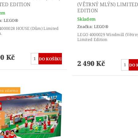
TED EDITION
(VĚTRNÝ MLÝN) LIMITE
EDITION
dem
Skladem
a:
LEGO®
Značka:
LEGO®
4000028 HOUSE (Dům) Limited
n.
LEGO 4000029 Windmill (Větrn
Limited Edition
90 Kč
2 490 Kč
va zdarma