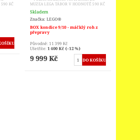
590 KČ
MUZEA LEGA TÁBOR V HODNOTĚ 590 KČ
Skladem
Značka:
LEGO®
BOX kondice 9/10 - máčklý roh z
přepravy
Původně:
11 399 Kč
Ušetříte
:
1 400 Kč (–12 %)
9 999 Kč