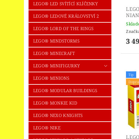
LEGO® LED SVÍTÍCÍ KLÍČENKY
LEGO
NIAN
LEGO® LEDOVÉ KRÁLOVSTVÍ 2
Skla
LEGO® LORD OF THE RINGS
Značk
3 4
LEGO® MINDSTORMS
LEGO® MINECRAFT
LEGO® MINIFIGURKY
Tip
LEGO® MINIONS
Dopra
LEGO® MODULAR BUILDINGS
LEGO® MONKIE KID
LEGO® NEXO KNIGHTS
LEGO® NIKE
LEGO