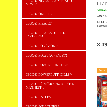
LEGO® NINJAGO A NINJAGO
LIMI
MOVIE
Skla
LEGO® ONE PIECE
Značk
LEGO 
LEGO® PIRATES
Editio
LEGO® PIRATES OF THE
CARIBBEAN
2 4
LEGO® POKÉMON™
LEGO® POLYBAG (SÁČKY)
LEGO® POWER FUNCTIONS
Dopra
LEGO® POWERPUFF GIRLS™
LEGO® PŘÍVĚŠKY NA KLÍČE A
MAGNETKY
LEGO® RACERS
LEGO® SCULPTURES