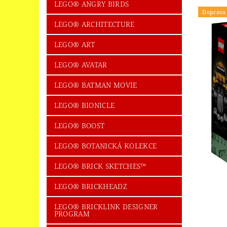
LEGO® ICONS/CREATOR EXPERT
LEGO
LEGO® ANGRY BIRDS
Doprava
LEGO® LED SVÍTÍCÍ KLÍČENKY
LEGO®
LEGO® ARCHITECTURE
LEGO® MINECRAFT
LEGO® MINIFIG
LEGO® ART
LEGO® NEXO KNIGHTS
LEGO® NIKE
LEGO® AVATAR
LEGO® PIRATES OF THE CARIBBEAN
LEGO® BATMAN MOVIE
LEGO® POWERPUFF GIRLS™
LEGO® P
LEGO® BIONICLE
LEGO® SEASONAL + HOLIDAY
LEGO®
LEGO® BOOST
LEGO® SPOLEČENSKÉ HRY
LEGO® SP
LEGO® BOTANICKÁ KOLEKCE
LEGO® SUPER HEROES
LEGO® SUPER
LEGO® BRICK SKETCHES™
LEGO® THE LEGO MOVIE
LEGO® THE 
LEGO® TROLLS WORLD TOUR
LEGO® 
LEGO® BRICKHEADZ
SBĚRATELSKÉ KARTY - FOTBAL
UPOM
LEGO® BRICKLINK DESIGNER
PROGRAM
OBCHODNÍ PODMÍNKY
NAPIŠTE NÁM