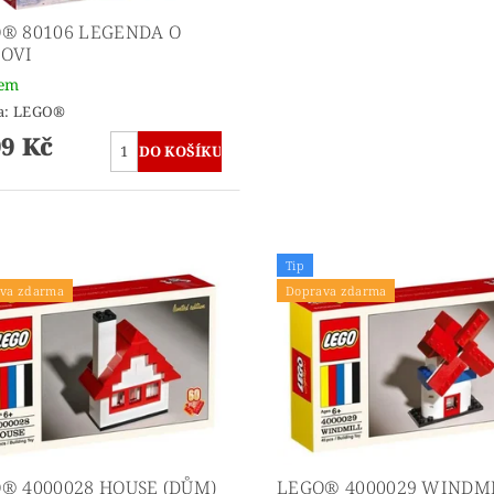
® 80106 LEGENDA O
OVI
dem
a:
LEGO®
99 Kč
Tip
va zdarma
Doprava zdarma
® 4000028 HOUSE (DŮM)
LEGO® 4000029 WINDM