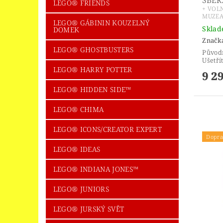
LEGO® FRIENDS
+ VOL
MUZEA
LEGO® GÁBININ KOUZELNÝ
Skla
DOMEK
Značk
LEGO® GHOSTBUSTERS
Původ
Ušetří
LEGO® HARRY POTTER
9 2
LEGO® HIDDEN SIDE™
LEGO® CHIMA
LEGO® ICONS/CREATOR EXPERT
Dopra
LEGO® IDEAS
LEGO® INDIANA JONES™
LEGO® JUNIORS
LEGO® JURSKÝ SVĚT