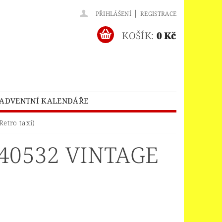
|
PŘIHLÁŠENÍ
REGISTRACE
KOŠÍK:
0 Kč
ADVENTNÍ KALENDÁŘE
O® BATMAN MOVIE
etro taxi)
HES™
LEGO® BRICKHEADZ
40532 VINTAGE
EGO® CLASSIC
LEGO® CREATOR
EDITIONS
ELNÝ DOMEK
A