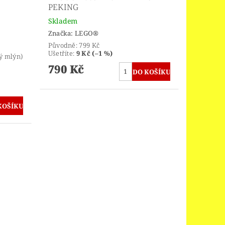
D
PEKING
Skladem
Značka:
LEGO®
Původně:
799 Kč
Ušetříte
:
9 Kč (–1 %)
ý mlýn)
790 Kč