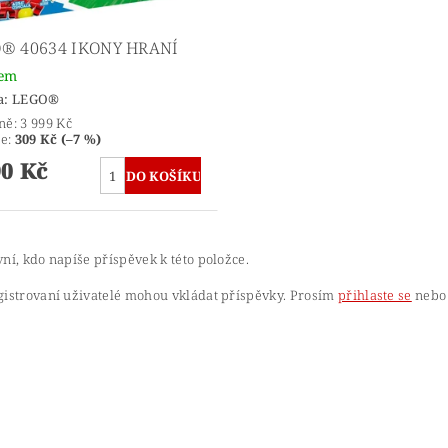
® 40634 IKONY HRANÍ
dem
a:
LEGO®
ně:
3 999 Kč
te
:
309 Kč (–7 %)
90 Kč
ní, kdo napíše příspěvek k této položce.
gistrovaní uživatelé mohou vkládat příspěvky. Prosím
přihlaste se
nebo