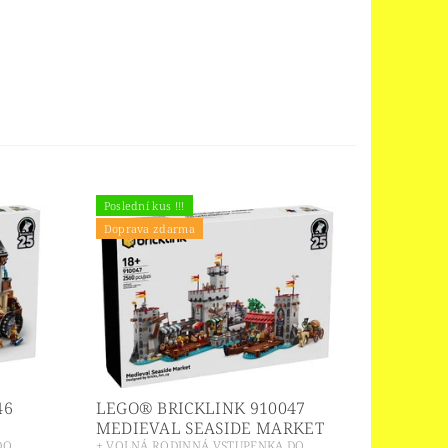
Poslední kus !!!
Doprava zdarma
46
LEGO® BRICKLINK 910047
MEDIEVAL SEASIDE MARKET
DO
+ VOLNÁ RODINNÁ VSTUPENKA DO