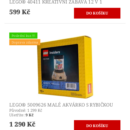
LEGO® 40411 KREATIVNÍ ZÁBAVA 12 V 1
599 Kč
Poslední kus !!!
Doprava zdarma
LEGO® 5009626 MALÉ AKVÁRKO S RYBIČKOU
Původně:
1 299 Kč
Ušetříte
:
9 Kč
1 290 Kč