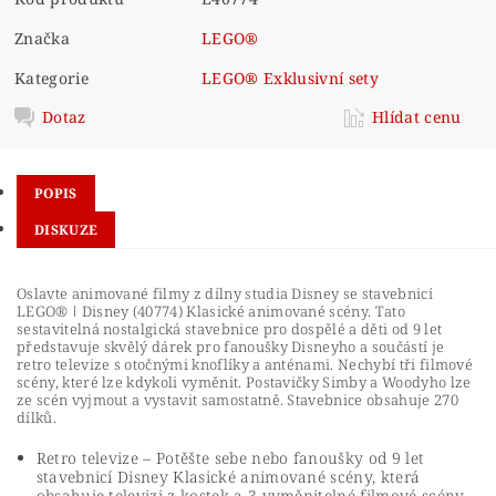
Značka
LEGO®
Kategorie
LEGO® Exklusivní sety
Dotaz
Hlídat cenu
POPIS
DISKUZE
Oslavte animované filmy z dílny studia Disney se stavebnicí
LEGO® ǀ Disney (40774) Klasické animované scény. Tato
sestavitelná nostalgická stavebnice pro dospělé a děti od 9 let
představuje skvělý dárek pro fanoušky Disneyho a součástí je
retro televize s otočnými knoflíky a anténami. Nechybí tři filmové
scény, které lze kdykoli vyměnit. Postavičky Simby a Woodyho lze
ze scén vyjmout a vystavit samostatně. Stavebnice obsahuje 270
dílků.
Retro televize – Potěšte sebe nebo fanoušky od 9 let
stavebnicí Disney Klasické animované scény, která
obsahuje televizi z kostek a 3 vyměnitelné filmové scény,