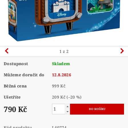
1
z 2
Dostupnost
Skladem
Můžeme doručit do
12.8.2026
Běžná cena
999 Kč
Ušetříte
209 Kč
(–20 %)
790 Kč
Kód produktu
L40774