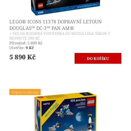
LEGO® ICONS 11378 DOPRAVNÍ LETOUN
DOUGLAS™ DC-3™ PAN AM®
+ VOLNÁ RODINNÁ VSTUPENKA DO MUZEA LEGA TÁBOR V
HODNOTĚ 590 KČ
Původně:
5 899 Kč
Ušetříte
:
9 Kč
5 890 Kč
Doprava zdarma