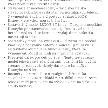
které podnítí vaši představivost
Stavebnice animované scény – Tato sběratelská
stavebnice obsahuje sestavitelnou nostalgickou televizi,
3 vyměnitelné scény a 2 postavy z filmů LEGO® ǀ
Disney, které vdechnou scénám život
Sestavitelný model LEGO® ǀ Disney – Darujte fanouškům
Disneyho propracovanou nostalgickou stavebnici plnou
herníchmožností, se kterou se vydají do minulosti a
nastartují fantazii
Sběratelský model na výstavku – Televizor má otočné
knoflíky a pohyblivé antény a součástí jsou navíc 3
sestavitelné animované filmové scény, které lze
vyměňovat. Model se hodí na hraní i na výstavku
Kreativní dárek pro děti od 9 let – Tento sestavitelný
model televize se 3 různými animovanými filmovými
scénami představuje skvělý dárek pro fanoušky
Disneyho od 9 let
Rozměry televize – Tato nostalgická sběratelská
stavebnice LEGO® se skládá z 270 dílků a model retro
televize měří přes 17 cm na výšku, 12 cm na šířku a 4
cm do hloubky