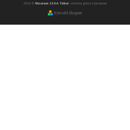
2026 ©
Muzeum LEGA Tábor
, všechna práva vyhrazena
Vytvořil Shoptet