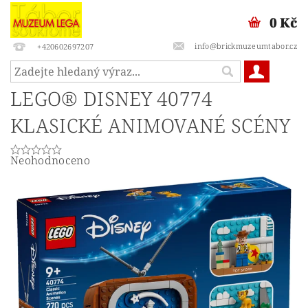
0 Kč
info@brickmuzeumtabor.cz
+420602697207
LEGO® DISNEY 40774
KLASICKÉ ANIMOVANÉ SCÉNY
Neohodnoceno