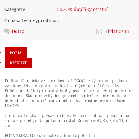
Kategorie
LEGO® doplňky ostatní
Položka byla vyprodána...
Dotaz
Hlídat cenu
POPIS
DISKUZE
Podlouhlá polička ve tvaru kostky LEGO® je výrazným prvkem
výzdoby dětského pokoje nebo dospělých fanoušků značky.
Polička je ideální pro sešity, knihy, psací potřeby nebo jiné drobné
drobnosti. Skandinávský design v celé své kráse - minimalismus,
jednoduchost a funkčnost v duchu bezstarostné hry s kostkami
LEGO®.
Oblíbená knížka či plyšák bude vždy po ruce ať už ji pověsíte na
stěnu k posteli, nebo položíte na stůl. Rozměry: 47,8 x 7,8 x 11,5
cm.
POZNÁMKA: Okouzlí malé i velmi dospělé děti!