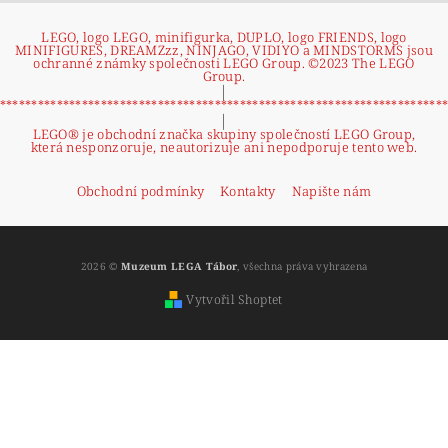
LEGO, logo LEGO, minifigurka, DUPLO, logo FRIENDS, logo
MINIFIGURES, DREAMZzz, NINJAGO, VIDIYO a MINDSTORMS jsou
ochranné známky společnosti LEGO Group. ©2023 The LEGO
Group.
|
**********************************************************************
|
LEGO® je obchodní značka skupiny společností LEGO Group,
která nesponzoruje, neautorizuje ani nepodporuje tento web.
Obchodní podmínky
Kontakty
Napište nám
2026 ©
Muzeum LEGA Tábor
, všechna práva vyhrazena
Vytvořil Shoptet