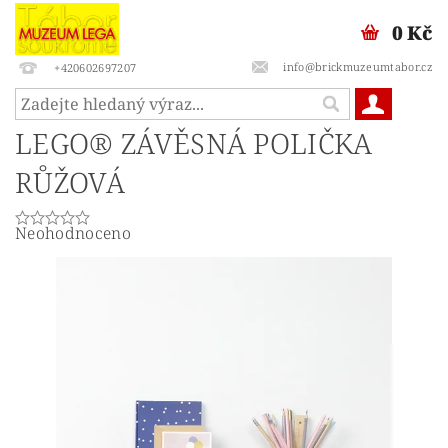
0 Kč
info@brickmuzeumtabor.cz
+420602697207
LEGO® ZÁVĚSNÁ POLIČKA
RŮŽOVÁ
Neohodnoceno