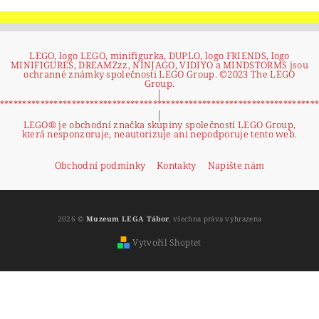
LEGO, logo LEGO, minifigurka, DUPLO, logo FRIENDS, logo
MINIFIGURES, DREAMZzz, NINJAGO, VIDIYO a MINDSTORMS jsou
ochranné známky společnosti LEGO Group. ©2023 The LEGO
Group.
|
**********************************************************************
|
LEGO® je obchodní značka skupiny společností LEGO Group,
která nesponzoruje, neautorizuje ani nepodporuje tento web.
Obchodní podmínky
Kontakty
Napište nám
2026 ©
Muzeum LEGA Tábor
, všechna práva vyhrazena
Vytvořil Shoptet