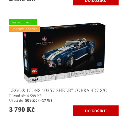
Poslední kus !!!
Doprava zdarma
LEGO® ICONS 10357 SHELBY COBRA 427 S/C
Původně:
4 599 Kč
Ušetříte
:
809 Kč (–17 %)
3 790 Kč