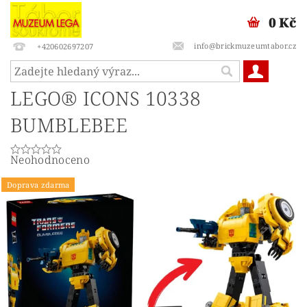
0 Kč
info@brickmuzeumtabor.cz
+420602697207
LEGO® ICONS 10338
BUMBLEBEE
Neohodnoceno
Doprava zdarma