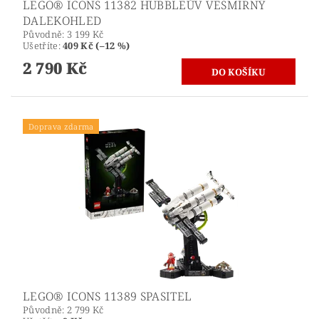
LEGO® ICONS 11382 HUBBLEŮV VESMÍRNÝ
DALEKOHLED
Původně:
3 199 Kč
Ušetříte
:
409 Kč (–12 %)
2 790 Kč
Doprava zdarma
LEGO® ICONS 11389 SPASITEL
Původně:
2 799 Kč