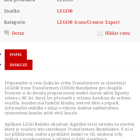
Značka
LEGO®
Kategorie
LEGO® Icons/Creator Expert
Dotaz
Hlídat cenu
POPIS
DISKUZE
Připomeňte si svou lásku ke světu Transformers se stavebnicí
LEGO® Icons Transformers (10338) Bumblebee pro dospělé.
Postavte si do detailu propracovaný model slavné akční figurky
robota z 80. let, který lze přestavět z režimu Autobota do režimu
vozidla. Autobot má funkční klouby, iontové dělo a jetpack.
Informační cedulka s údaji o výkonu dodává nádhernému
výstavnímu kousku ještě větší kouzlo.
Aplikace LEGO Builder obsahuje digitální verzi návodu na stavění,
který je součástí této stavebnice Transformers Bumblebee. V ní si
lze přibližovat, otáčet a prohlížet model ve 3D, sledovat svůj
pokrok a prozkoumávat a ukládat si další stavebnice.