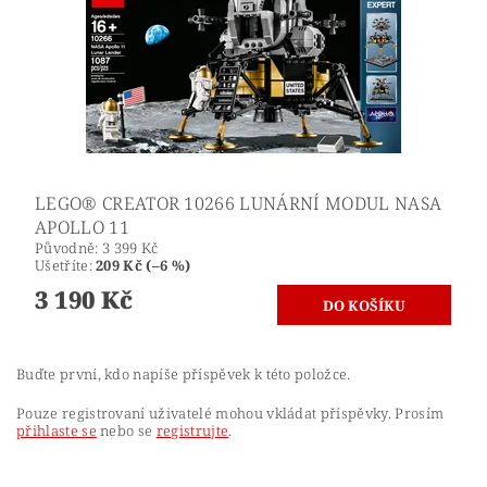
LEGO® CREATOR 10266 LUNÁRNÍ MODUL NASA
APOLLO 11
Původně:
3 399 Kč
Ušetříte
:
209 Kč (–6 %)
3 190 Kč
Buďte první, kdo napíše příspěvek k této položce.
Pouze registrovaní uživatelé mohou vkládat příspěvky. Prosím
přihlaste se
nebo se
registrujte
.