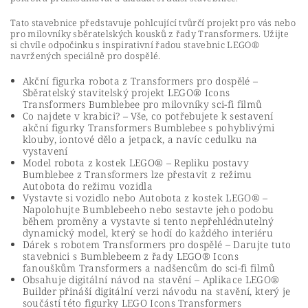
Tato stavebnice představuje pohlcující tvůrčí projekt pro vás nebo
pro milovníky sběratelských kousků z řady Transformers. Užijte
si chvíle odpočinku s inspirativní řadou stavebnic LEGO®
navržených speciálně pro dospělé.
Akční figurka robota z Transformers pro dospělé –
Sběratelský stavitelský projekt LEGO® Icons
Transformers Bumblebee pro milovníky sci-fi filmů
Co najdete v krabici? – Vše, co potřebujete k sestavení
akční figurky Transformers Bumblebee s pohyblivými
klouby, iontové dělo a jetpack, a navíc cedulku na
vystavení
Model robota z kostek LEGO® – Repliku postavy
Bumblebee z Transformers lze přestavit z režimu
Autobota do režimu vozidla
Vystavte si vozidlo nebo Autobota z kostek LEGO® –
Napolohujte Bumblebeeho nebo sestavte jeho podobu
během proměny a vystavte si tento nepřehlédnutelný
dynamický model, který se hodí do každého interiéru
Dárek s robotem Transformers pro dospělé – Darujte tuto
stavebnici s Bumblebeem z řady LEGO® Icons
fanouškům Transformers a nadšencům do sci-fi filmů
Obsahuje digitální návod na stavění – Aplikace LEGO®
Builder přináší digitální verzi návodu na stavění, který je
součástí této figurky LEGO Icons Transformers