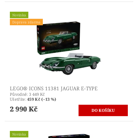
Novinka
Doprava zdarma
LEGO® ICONS 11381 JAGUAR E-TYPE
Původně:
3 449 Kč
Ušetříte
:
459 Kč (–13 %)
2 990 Kč
Novinka