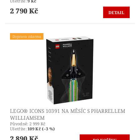
Ušetříte
:
9 Kč
2 790 Kč
DETAIL
Doprava zdarma
LEGO® ICONS 10391 NA MĚSÍC S PHARRELLEM
WILLIAMSEM
Původně:
2 999 Kč
Ušetříte
:
109 Kč (–3 %)
2 890 Kč