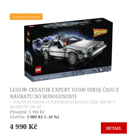
Doprava zdarma
LEGO® CREATOR EXPERT 10300 STROJ ČASU Z
NÁVRATU DO BUDOUCNOSTI
+ VOLNÁ RODINNÁ VSTUPENKA DO MUZEA LEGA TÁBOR V
HODNOTĚ 590 KČ
Původně:
5 999 Kč
Ušetříte
:
1 009 Kč (–16 %)
4 990 Kč
DETAIL