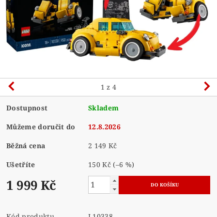
1
z 4
Dostupnost
Skladem
Můžeme doručit do
12.8.2026
Běžná cena
2 149 Kč
Ušetříte
150 Kč
(–6 %)
1 999 Kč
Kód produktu
L10338