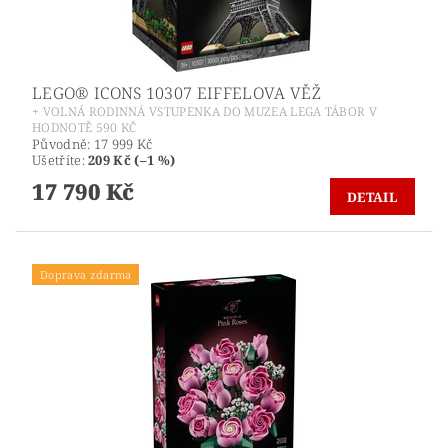
LEGO® ICONS 10307 EIFFELOVA VĚŽ
+ VOLNÁ RODINNÁ VSTUPENKA DO MUZEA LEGA TÁBOR V
HODNOTĚ 590 KČ
Původně:
17 999 Kč
Ušetříte
:
209 Kč (–1 %)
17 790 Kč
DETAIL
Doprava zdarma