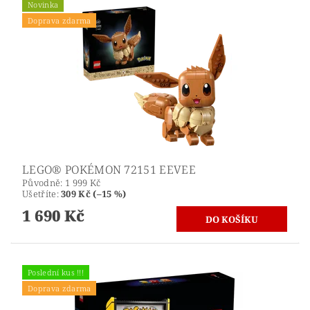
Novinka
Doprava zdarma
LEGO® POKÉMON 72151 EEVEE
Původně:
1 999 Kč
Ušetříte
:
309 Kč (–15 %)
1 690 Kč
Poslední kus !!!
Doprava zdarma