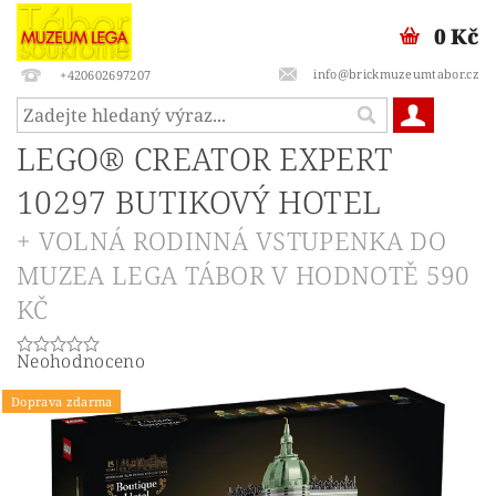
0 Kč
info@brickmuzeumtabor.cz
+420602697207
LEGO® CREATOR EXPERT
10297 BUTIKOVÝ HOTEL
+ VOLNÁ RODINNÁ VSTUPENKA DO
MUZEA LEGA TÁBOR V HODNOTĚ 590
KČ
Neohodnoceno
Doprava zdarma