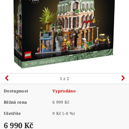
1
z 2
Dostupnost
Vyprodáno
Běžná cena
6 999 Kč
Ušetříte
9 Kč
(–0 %)
6 990 Kč