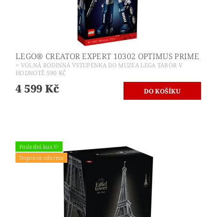
LEGO® CREATOR EXPERT 10302 OPTIMUS PRIME
+ VOLNÁ RODINNÁ VSTUPENKA DO MUZEA LEGA TÁBOR V
HODNOTĚ 590 KČ
4 599 Kč
Poslední kus !!!
Doprava zdarma