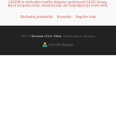
LEGO® je obchodní značka skupiny společností LEGO Group,
která nesponzoruje, neautorizuje ani nepodporuje tento web.
Obchodní podmínky
Kontakty
Napište nám
2026 ©
Muzeum LEGA Tábor
, všechna práva vyhrazena
Vytvořil Shoptet