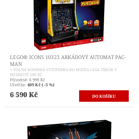
LEGO® ICONS 10323 ARKÁDOVÝ AUTOMAT PAC-
MAN
+ VOLNÁ RODINNÁ VSTUPENKA DO MUZEA LEGA TÁBOR V
HODNOTĚ 590 KČ
Původně:
6 999 Kč
Ušetříte
:
409 Kč (–5 %)
6 590 Kč