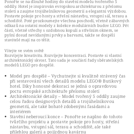
Ponořte se na dlouhé hodiny do stavění modelu tvořeného 5
oddíly. Hotel je inspirován evropskou architekturou z přelomu
století a zaujme trojúhelníkovou geometrií a elegantní výzdobou.
Postavte pokoje pro hosty a střešní nástavbu, vstupní sál, terasu a
schodiště. Poté prozkoumejte všechna poschodí, včetně zábavných
odkazů na ostatní modely z kolekce modulárních budov LEGO. Pět
částí, včetně střechy s ozdobnou kopulí a střešním oknem, se
pyšní dosud nevídanými prvky a barvami, takže se dospělí
stavitelé mají na co těšit.
Vítejte ve svém světě
Rozvíjejte kreativitu. Rozvíjejte koncentraci. Postavte si vlastní
architektonický skvost. Tato sada je součástí řady sběratelských
modelů LEGO pro dospělé.
Model pro dospělé – Vychutnejte si kvalitně strávený čas
při sestavování všech detailů modelu LEGO® Butikový
hotel. Díky honosné dekoraci se jedná o opravdovou
poctu evropské architektuře přelomu století
Architektonické detaily – Model tvořený 5 oddíly zaujme
celou řadou designových detailů a trojúhelníkovou
geometrií, ale také bohatě zdobenými fasádami a
interiérem
Stavění neberoucí konce – Ponořte se naplno do tohoto
tvůrčího projektu a postavte pokoje pro hosty, střešní
nástavbu, vstupní sál, terasu a schodiště, ale také
přilehlou galerii a pojízdnou kavárnu