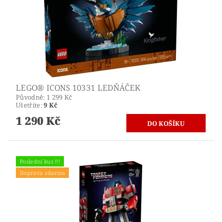
LEGO® ICONS 10331 LEDŇÁČEK
Původně:
1 299 Kč
Ušetříte
:
9 Kč
1 290 Kč
Poslední kus !!!
Doprava zdarma