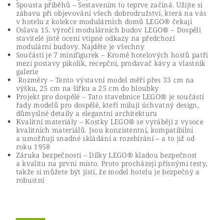
Spousta příběhů – Sestavením to teprve začíná. Užijte si
zábavu při objevování všech dobrodružství, která na vás
v hotelu z kolekce modulárních domů LEGO® čekají
Oslava 15. výročí modulárních budov LEGO® – Dospělí
stavitelé jistě ocení vtipné odkazy na předchozí
modulární budovy. Najděte je všechny
Součástí je 7 minifigurek – Kromě hotelových hostů patří
mezi postavy pikolík, recepční, prodavač kávy a vlastník
galerie
Rozměry – Tento výstavní model měří přes 33 cm na
výšku, 25 cm na šířku a 25 cm do hloubky
Projekt pro dospělé – Tato stavebnice LEGO® je součástí
řady modelů pro dospělé, kteří milují úchvatný design,
důmyslné detaily a elegantní architekturu
Kvalitní materiály – Kostky LEGO® se vyrábějí z vysoce
kvalitních materiálů. Jsou konzistentní, kompatibilní
a umožňují snadné skládání a rozebírání – a to již od
roku 1958
Záruka bezpečnosti – Dílky LEGO® kladou bezpečnost
a kvalitu na první místo. Proto procházejí přísnými testy,
takže si můžete být jistí, že model hotelu je bezpečný a
robustní