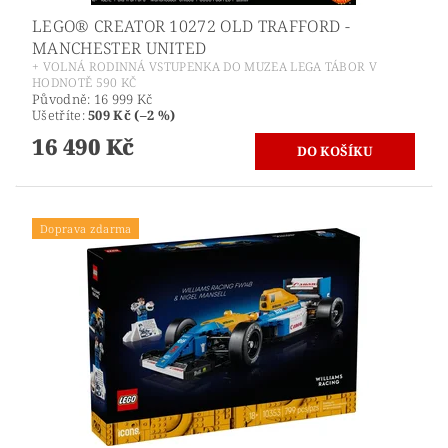
LEGO® CREATOR 10272 OLD TRAFFORD -
MANCHESTER UNITED
+ VOLNÁ RODINNÁ VSTUPENKA DO MUZEA LEGA TÁBOR V
HODNOTĚ 590 KČ
Původně:
16 999 Kč
Ušetříte
:
509 Kč (–2 %)
16 490 Kč
Doprava zdarma