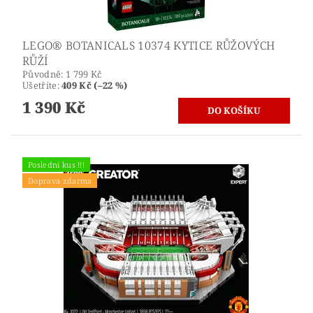
LEGO® BOTANICALS 10374 KYTICE RŮŽOVÝCH
RŮŽÍ
Původně:
1 799 Kč
Ušetříte
:
409 Kč (–22 %)
1 390 Kč
Poslední kus !!!
Doprava zdarma