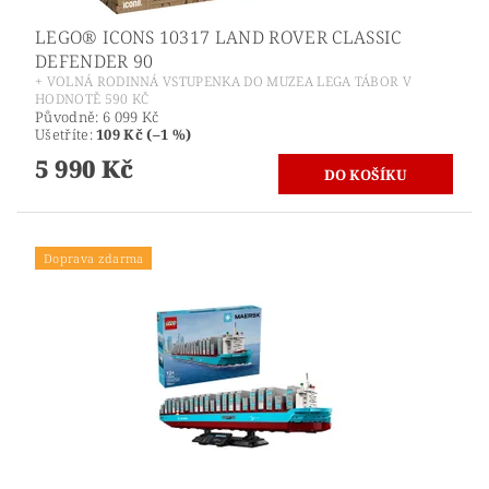
LEGO® ICONS 10317 LAND ROVER CLASSIC
DEFENDER 90
+ VOLNÁ RODINNÁ VSTUPENKA DO MUZEA LEGA TÁBOR V
HODNOTĚ 590 KČ
Původně:
6 099 Kč
Ušetříte
:
109 Kč (–1 %)
5 990 Kč
Doprava zdarma