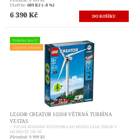
Ušetříte
:
609 Kč (–8 %)
6 390 Kč
Poslední kus !!!
Doprava zdarma
LEGO® CREATOR 10268 VĚTRNÁ TURBÍNA
VESTAS
+ VOLNÁ RODINNÁ VSTUPENKA DO MUZEA LEGA TÁBOR V
HODNOTĚ 590 KČ
Původně:
9 999 Kč