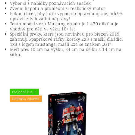
Vyber si z nabídky poznávacích značek.
Zvedni kapotu a prohlédni si realistický motor.
Pokud chceš, aby auto vypadalo opravdu drsně, můžeš
upravit zdvih zadní nápravy!
Tento model vozu Mustang obsahuje 1 470 dílků a je
vhodný pro děti ve věku 16+ let.
Speciální prvky, které jsou novinkou pro březen 2019,
zahrnují 5paprskové ráfky, kostky 2x8 s mašlí, dlaždici
1x3 s logem mustanga, mašli 2x4 se znakem „GT“.
Měří přes 10 cm na výšku, 34 cm na délku a 14 cm na
šířku.
Poslední kus !!!
Doprava zdarma