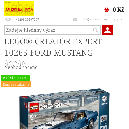
0 Kč
info@brickmuzeumtabor.cz
+420602697207
LEGO® CREATOR EXPERT
10265 FORD MUSTANG
Neohodnoceno
Poslední kus !!!
Doprava zdarma