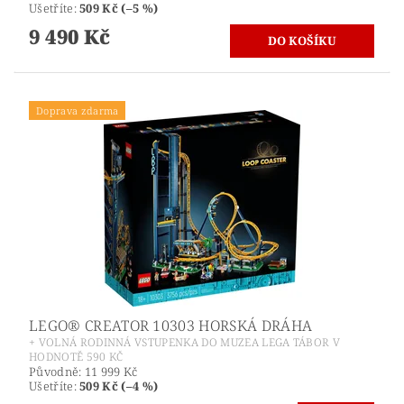
Ušetříte
:
509 Kč (–5 %)
9 490 Kč
Doprava zdarma
LEGO® CREATOR 10303 HORSKÁ DRÁHA
+ VOLNÁ RODINNÁ VSTUPENKA DO MUZEA LEGA TÁBOR V
HODNOTĚ 590 KČ
Původně:
11 999 Kč
Ušetříte
:
509 Kč (–4 %)