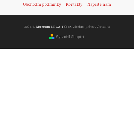
Obchodní podmínky
Kontakty
Napište nám
2026 ©
Muzeum LEGA Tábor
, všechna práva vyhrazena
Vytvořil Shoptet