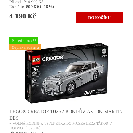
Původně:
4 999 Kč
Ušetříte
:
809 Kč (–16 %)
4 190 Kč
Poslední kus !!!
Doprava zdarma
LEGO® CREATOR 10262 BONDŮV ASTON MARTIN
DB5
+ VOLNÁ RODINNÁ VSTUPENKA DO MUZEA LEGA TÁBOR V
HODNOTĚ 590 KČ
Původně:
6 999 Kč