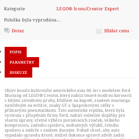
Kategorie
LEGO® Icons/Creator Expert
Položka byla vyprodána...
Dotaz
Hlídat cenu
POPIS
PARAMETRY
DISKUZE
Objev kouzlo kultovního amerického auta 60. let s modelem Ford
Mustang od LEGO® Creator, který nabízí tmavě modrou karoserii
s bílými závodními pruhy, křídlem na kapotě, znakem mustanga
natištěným na mřížce, znaky GT a 5paprskovými ráfky s
přilnavými pneumatikami. Tato autentická replika, která byla
vyvinuta s přispěním firmy Ford, nabízí volitelné doplňky pro
vlastní úpravy, včetně výběru poznávacích značek, velkého
kompresoru, zadního spoileru, mohutných výfuků, čelního
spoileru a nádrže s oxidem dusným. Pokud chceš, aby auto
vypadalo opravdu drsně, můžeš dokonce upravit zdvih zadní