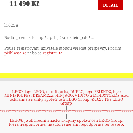
11 490 Kč
DETAIL
l10258
Buďte první, kdo napíše příspěvek k této položce.
Pouze registrovaní uživatelé mohou vkládat příspěvky. Prosím
přihlaste se
nebo se
registrujte
.
LEGO, logo LEGO, minifigurka, DUPLO, logo FRIENDS, logo
MINIFIGURES, DREAMZzz, NINJAGO, VIDIYO a MINDSTORMS jsou
ochranné známky společnosti LEGO Group. ©2023 The LEGO
Group.
|
**********************************************************************
|
LEGO® je obchodní značka skupiny společností LEGO Group,
která nesponzoruje, neautorizuje ani nepodporuje tento web.