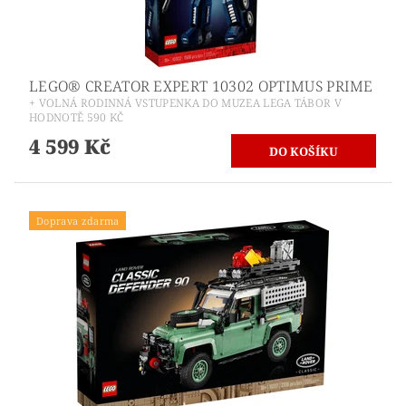
LEGO® CREATOR EXPERT 10302 OPTIMUS PRIME
+ VOLNÁ RODINNÁ VSTUPENKA DO MUZEA LEGA TÁBOR V
HODNOTĚ 590 KČ
4 599 Kč
Doprava zdarma