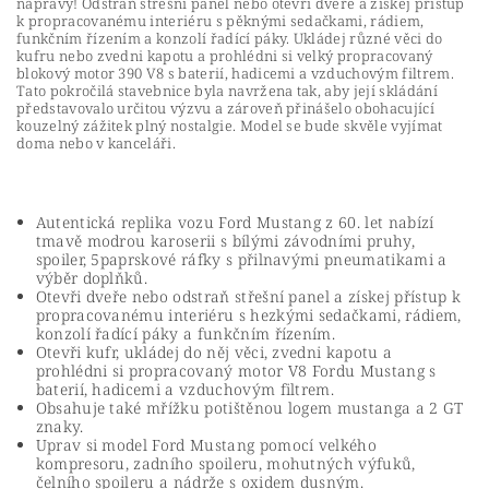
nápravy! Odstraň střešní panel nebo otevři dveře a získej přístup
k propracovanému interiéru s pěknými sedačkami, rádiem,
funkčním řízením a konzolí řadící páky. Ukládej různé věci do
kufru nebo zvedni kapotu a prohlédni si velký propracovaný
blokový motor 390 V8 s baterií, hadicemi a vzduchovým filtrem.
Tato pokročilá stavebnice byla navržena tak, aby její skládání
představovalo určitou výzvu a zároveň přinášelo obohacující
kouzelný zážitek plný nostalgie. Model se bude skvěle vyjímat
doma nebo v kanceláři.
Autentická replika vozu Ford Mustang z 60. let nabízí
tmavě modrou karoserii s bílými závodními pruhy,
spoiler, 5paprskové ráfky s přilnavými pneumatikami a
výběr doplňků.
Otevři dveře nebo odstraň střešní panel a získej přístup k
propracovanému interiéru s hezkými sedačkami, rádiem,
konzolí řadící páky a funkčním řízením.
Otevři kufr, ukládej do něj věci, zvedni kapotu a
prohlédni si propracovaný motor V8 Fordu Mustang s
baterií, hadicemi a vzduchovým filtrem.
Obsahuje také mřížku potištěnou logem mustanga a 2 GT
znaky.
Uprav si model Ford Mustang pomocí velkého
kompresoru, zadního spoileru, mohutných výfuků,
čelního spoileru a nádrže s oxidem dusným.