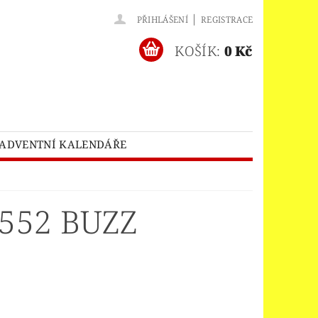
|
PŘIHLÁŠENÍ
REGISTRACE
KOŠÍK:
0 Kč
ADVENTNÍ KALENDÁŘE
O® BATMAN MOVIE
HES™
LEGO® BRICKHEADZ
552 BUZZ
EGO® CLASSIC
LEGO® CREATOR
EDITIONS
ELNÝ DOMEK
A