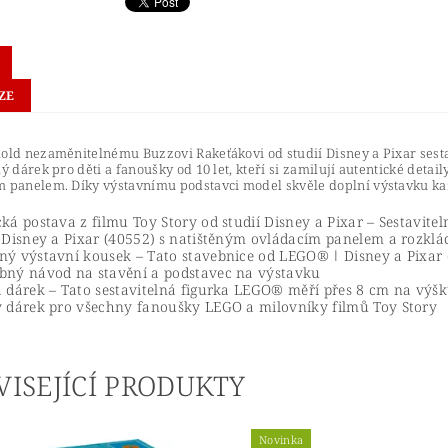
ZE
hold nezaměnitelnému Buzzovi Rakeťákovi od studií Disney a Pixar ses
lý dárek pro děti a fanoušky od 10 let, kteří si zamilují autentické detail
 panelem. Díky výstavnímu podstavci model skvěle doplní výstavku každ
cká postava z filmu Toy Story od studií Disney a Pixar – Sestav
í Disney a Pixar (40552) s natištěným ovládacím panelem a rozklá
ný výstavní kousek – Tato stavebnice od LEGO® ǀ Disney a Pixar čí
bný návod na stavění a podstavec na výstavku
a dárek – Tato sestavitelná figurka LEGO® měří přes 8 cm na výšk
ý dárek pro všechny fanoušky LEGO a milovníky filmů Toy Story
VISEJÍCÍ PRODUKTY
Novinka