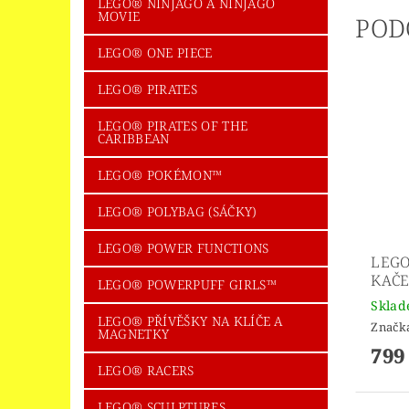
LEGO® NINJAGO A NINJAGO
MOVIE
POD
LEGO® ONE PIECE
LEGO® PIRATES
LEGO® PIRATES OF THE
CARIBBEAN
LEGO® POKÉMON™
LEGO® POLYBAG (SÁČKY)
LEGO® POWER FUNCTIONS
LEGO
KAČ
LEGO® POWERPUFF GIRLS™
Skla
LEGO® PŘÍVĚŠKY NA KLÍČE A
Značk
MAGNETKY
799
LEGO® RACERS
LEGO® SCULPTURES