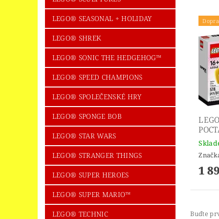
LEGO® SEASONAL + HOLIDAY
Dopra
LEGO® SHREK
LEGO® SONIC THE HEDGEHOG™
LEGO® SPEED CHAMPIONS
LEGO® SPOLEČENSKÉ HRY
LEGO® SPONGE BOB
LEGO
POCT
LEGO® STAR WARS
Skla
Značk
LEGO® STRANGER THINGS
1 8
LEGO® SUPER HEROES
LEGO® SUPER MARIO™
Buďte prv
LEGO® TECHNIC