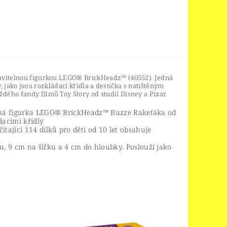
tavitelnou figurkou LEGO® BrickHeadz™ (40552). Jedná
y, jako jsou rozkládací křídla a destička s natištěným
ého fandy filmů Toy Story od studií Disney a Pixar.
itelná figurka LEGO® BrickHeadz™ Buzze Rakeťáka od
dacími křídly
tající 114 dílků pro děti od 10 let obsahuje
u, 9 cm na šířku a 4 cm do hloubky. Poslouží jako