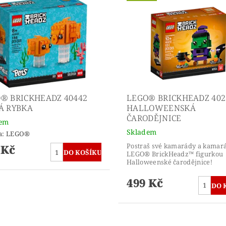
® BRICKHEADZ 40442
LEGO® BRICKHEADZ 402
Á RYBKA
HALLOWEENSKÁ
ČARODĚJNICE
dem
Skladem
a:
LEGO®
Postraš své kamarády a kamar
 Kč
LEGO® BrickHeadz™ figurkou
Halloweenské čarodějnice!
499 Kč