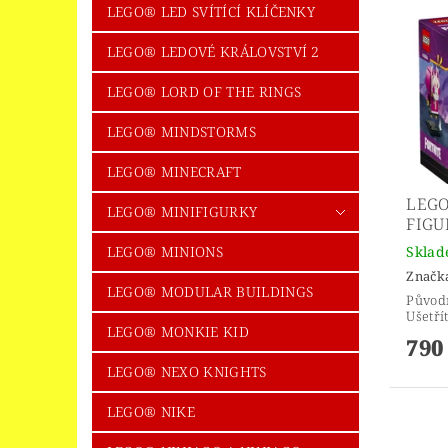
LEGO® LED SVÍTÍCÍ KLÍČENKY
LEGO® LEDOVÉ KRÁLOVSTVÍ 2
LEGO® LORD OF THE RINGS
LEGO® MINDSTORMS
LEGO® MINECRAFT
LEGO
LEGO® MINIFIGURKY
FIGU
LEGO® MINIONS
Skla
Značk
LEGO® MODULAR BUILDINGS
Původ
Ušetří
LEGO® MONKIE KID
790
LEGO® NEXO KNIGHTS
LEGO® NIKE