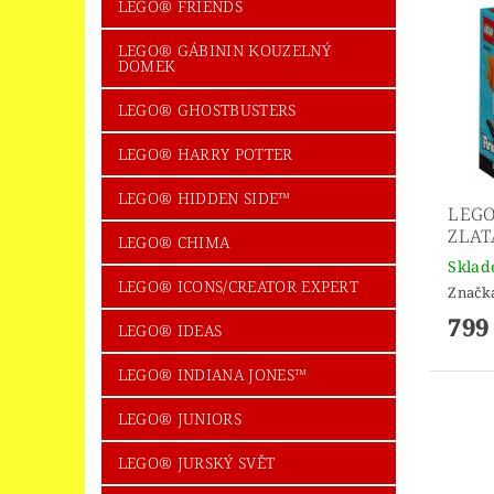
LEGO® FRIENDS
LEGO® GÁBININ KOUZELNÝ
DOMEK
LEGO® GHOSTBUSTERS
LEGO® HARRY POTTER
LEGO® HIDDEN SIDE™
LEGO
ZLAT
LEGO® CHIMA
Skla
LEGO® ICONS/CREATOR EXPERT
Značk
799
LEGO® IDEAS
LEGO® INDIANA JONES™
LEGO® JUNIORS
LEGO® JURSKÝ SVĚT