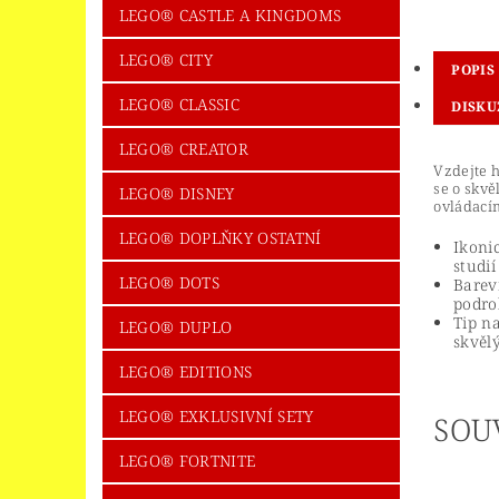
LEGO® CASTLE A KINGDOMS
LEGO® CITY
POPIS
LEGO® CLASSIC
DISKU
LEGO® CREATOR
Vzdejte 
se o skvě
LEGO® DISNEY
ovládacím
LEGO® DOPLŇKY OSTATNÍ
Ikoni
studi
LEGO® DOTS
Barev
podro
Tip n
LEGO® DUPLO
skvěl
LEGO® EDITIONS
LEGO® EXKLUSIVNÍ SETY
SOU
LEGO® FORTNITE