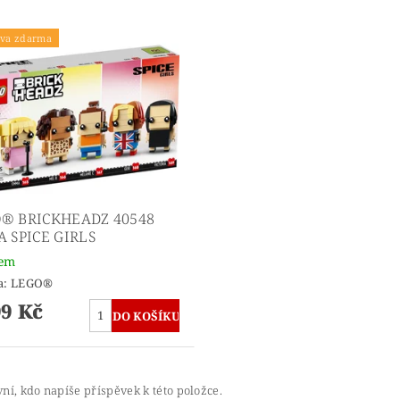
va zdarma
® BRICKHEADZ 40548
A SPICE GIRLS
dem
a:
LEGO®
99 Kč
ní, kdo napíše příspěvek k této položce.