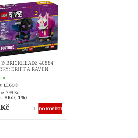
® BRICKHEADZ 40884
RKY: DRIFT A RAVEN
dem
a:
LEGO®
ně:
799 Kč
te
:
9 Kč (–1 %)
 Kč