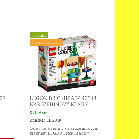
Novinka
Doprava zdarma
27
LEGO® BRICKHEADZ 40348
NAROZENINOVÝ KLAUN
Skladem
Značka:
LEGO®
Oslav narozeniny s narozeninovým
klaunem LEGO® BrickHeadz™!