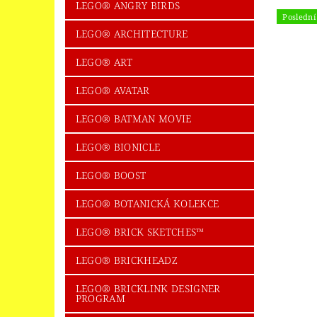
LEGO® ICONS/CREATOR EXPERT
LEGO
LEGO® ANGRY BIRDS
Poslední 
LEGO® LED SVÍTÍCÍ KLÍČENKY
LEGO®
LEGO® ARCHITECTURE
LEGO® MINECRAFT
LEGO® MINIFIG
LEGO® ART
LEGO® NEXO KNIGHTS
LEGO® NIKE
LEGO® AVATAR
LEGO® PIRATES OF THE CARIBBEAN
LEGO® BATMAN MOVIE
LEGO® POWERPUFF GIRLS™
LEGO® P
LEGO® BIONICLE
LEGO® SEASONAL + HOLIDAY
LEGO®
LEGO® BOOST
LEGO® SPOLEČENSKÉ HRY
LEGO® SP
LEGO® BOTANICKÁ KOLEKCE
LEGO® SUPER HEROES
LEGO® SUPER
LEGO® BRICK SKETCHES™
LEGO® THE LEGO MOVIE
LEGO® THE 
LEGO® TROLLS WORLD TOUR
LEGO® 
LEGO® BRICKHEADZ
SBĚRATELSKÉ KARTY - FOTBAL
UPOM
LEGO® BRICKLINK DESIGNER
PROGRAM
OBCHODNÍ PODMÍNKY
NAPIŠTE NÁM