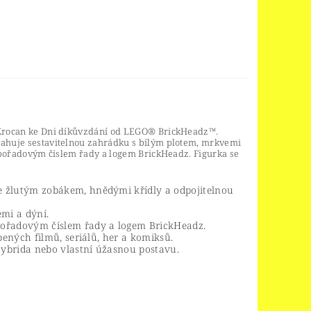
3 Krocan ke Dni díkůvzdání od LEGO® BrickHeadz™.
bsahuje sestavitelnou zahrádku s bílým plotem, mrkvemi
 s pořadovým číslem řady a logem BrickHeadz. Figurka se
e žlutým zobákem, hnědými křídly a odpojitelnou
emi a dýní.
pořadovým číslem řady a logem BrickHeadz.
bených filmů, seriálů, her a komiksů.
ybrida nebo vlastní úžasnou postavu.