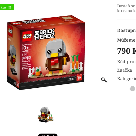
® IDEAS
LEGO® INDIANA JONES™
LEGO® JUNI
Dostaň se
kus !!!
krocana k
 LEDOVÉ KRÁLOVSTVÍ 2
LEGO® LORD OF THE RINGS
URKY
LEGO® MINIONS
LEGO® MODULAR BUILD
Dostupn
LEGO® NINJAGO A NINJAGO MOVIE
LEGO® ONE
Můžeme 
LEGO® POKÉMON™
LEGO® POLYBAG (SÁČKY)
L
790 
ŘÍVĚŠKY NA KLÍČE A MAGNETKY
LEGO® RACERS
Kód pro
 SHREK
LEGO® SONIC THE HEDGEHOG™
LEGO®
Značka
ONGE BOB
LEGO® STAR WARS
LEGO® STRANGE
Kategori
 MARIO™
LEGO® TECHNIC
LEGO® THE LEGEND
LEGO MOVIE 2
LEGO® THE SIMPSONS
LEGO® T
UNIKITTY!
LEGO® WEDNESDAY
LEGO® WICKE
ÍNKOVÉ PŘEDMĚTY
VALENTÝN
VÁNOČNÍ SETY
KONTAKTY
HODNOCENÍ OBCHODU