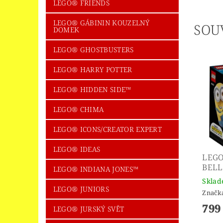
LEGO® FRIENDS
LEGO® GÁBININ KOUZELNÝ
SOU
DOMEK
LEGO® GHOSTBUSTERS
LEGO® HARRY POTTER
LEGO® HIDDEN SIDE™
LEGO® CHIMA
LEGO® ICONS/CREATOR EXPERT
LEGO® IDEAS
LEGO
BELL
LEGO® INDIANA JONES™
Skla
LEGO® JUNIORS
Značk
799
LEGO® JURSKÝ SVĚT