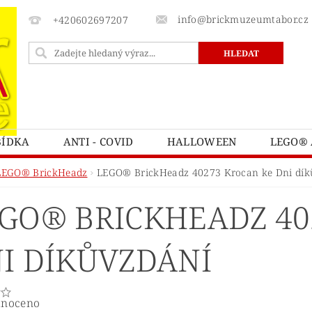
info@brickmuzeumtabor.cz
+420602697207
BÍDKA
ANTI - COVID
HALLOWEEN
LEGO® 
ECTURE
LEGO® ART
LEGO® AVATAR
LEG
LEGO® BrickHeadz
LEGO® BrickHeadz 40273 Krocan ke Dni dík
LEGO® BOTANICKÁ KOLEKCE
LEGO® BRICK SKETC
GO® BRICKHEADZ 40
LEGO® CASTLE A KINGDOMS
LEGO® CITY
L
ATNÍ
LEGO® DOTS
LEGO® DUPLO
LEGO® 
I DÍKŮVZDÁNÍ
TNITE
LEGO® FRIENDS
LEGO® GÁBININ KOUZ
Y POTTER
LEGO® HIDDEN SIDE™
LEGO® CHIM
noceno