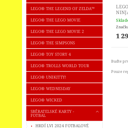
LEGO
LEGO® THE LEGEND OF ZELDA™
NINJ
LEGO® THE LEGO MOVIE
Skla
Značk
LEGO® THE LEGO MOVIE 2
1 2
LEGO® THE SIMPSONS
LEGO® TOY STORY 4
Buďte prv
LEGO® TROLLS WORLD TOUR
Pouze re
LEGO® UNIKITTY!
LEGO® WEDNESDAY
LEGO® WICKED
SBĚRATELSKÉ KARTY -
FOTBAL
HRDÍ LVI 2024 FOTBALOVÉ