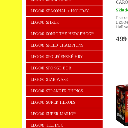
ČARO
Skla
LEGO® SEASONAL + HOLIDAY
Postr
LEGO® SHREK
LEGO®
Hallow
LEGO® SONIC THE HEDGEHOG™
499
LEGO® SPEED CHAMPIONS
LEGO® SPOLEČENSKÉ HRY
LEGO® SPONGE BOB
LEGO® STAR WARS
LEGO® STRANGER THINGS
LEGO® SUPER HEROES
LEGO® SUPER MARIO™
LEGO® TECHNIC