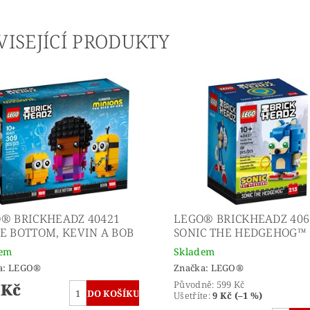
VISEJÍCÍ PRODUKTY
® BRICKHEADZ 40421
LEGO® BRICKHEADZ 406
E BOTTOM, KEVIN A BOB
SONIC THE HEDGEHOG™
dem
Skladem
a:
LEGO®
Značka:
LEGO®
Původně:
599 Kč
 Kč
Ušetříte
:
9 Kč (–1 %)