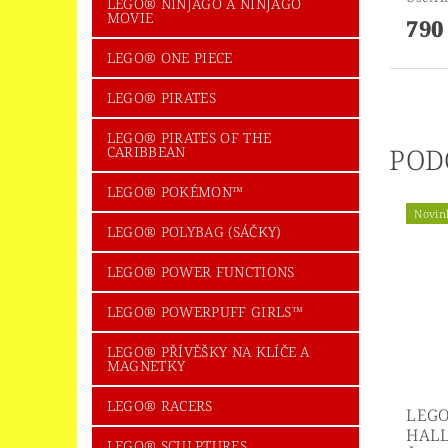
LEGO® NINJAGO A NINJAGO
MOVIE
790
LEGO® ONE PIECE
LEGO® PIRATES
LEGO® PIRATES OF THE
POD
CARIBBEAN
LEGO® POKÉMON™
Novin
LEGO® POLYBAG (SÁČKY)
LEGO® POWER FUNCTIONS
LEGO® POWERPUFF GIRLS™
LEGO® PŘÍVĚŠKY NA KLÍČE A
MAGNETKY
LEGO® RACERS
LEGO
HAL
LEGO® SCULPTURES