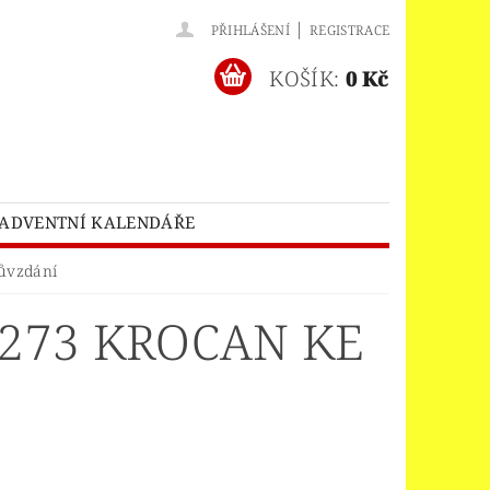
|
PŘIHLÁŠENÍ
REGISTRACE
KOŠÍK:
0 Kč
ADVENTNÍ KALENDÁŘE
O® BATMAN MOVIE
ůvzdání
HES™
LEGO® BRICKHEADZ
273 KROCAN KE
EGO® CLASSIC
LEGO® CREATOR
EDITIONS
ELNÝ DOMEK
A