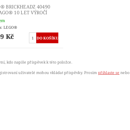
® BRICKHEADZ 40490
AGO® 10 LET VÝROČÍ
dem
a:
LEGO®
99 Kč
ní, kdo napíše příspěvek k této položce.
gistrovaní uživatelé mohou vkládat příspěvky. Prosím
přihlaste se
nebo