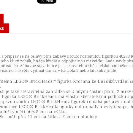
ZE
k a připrav se na oslavy plné zábavy s touto roztomilou figurkou 4027
 jeho žlutý zobák, hnědá křídla a odpojitelnou mrkvičku. Sada navíc o
oučástí této zábavné stavebnice je i sestavitelná sběratelská podložka
snadno a skvěle vyjímat doma, v kanceláři nebo kdekoliv jinde.
vitelná LEGO® BrickHeadz™ figurka Krocana ke Dni díkůvzdání s
.
tí je také sestavitelná zahrádka se 2 bílými částmi plotu, 2 mrkv
 figurka LEGO® BrickHeadz má vlastní sběratelskou podložku s 
řuj svou sbírku LEGO® BrickHeadz figurek i o další postavy z oblí
jednotlivé LEGO® BrickHeadz figurky dohromady a vytvoř super h
odložky měří přes 8 cm na výšku.
žka měří přes 11 cm na šířku a 9 cm do hloubky.