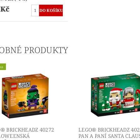
 Kč
OBNÉ PRODUKTY
ka
® BRICKHEADZ 40272
LEGO® BRICKHEADZ 402
LOWEENSKÁ
PAN A PANÍ SANTA CLAU