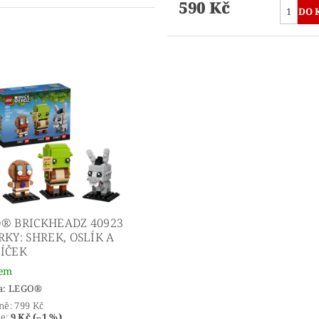
590 Kč
® BRICKHEADZ 40923
RKY: SHREK, OSLÍK A
ÍČEK
dem
a:
LEGO®
ně:
799 Kč
te
:
9 Kč (–1 %)