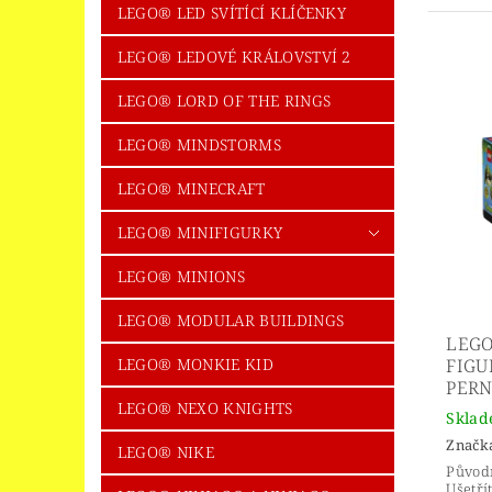
LEGO® LED SVÍTÍCÍ KLÍČENKY
LEGO® LEDOVÉ KRÁLOVSTVÍ 2
LEGO® LORD OF THE RINGS
LEGO® MINDSTORMS
LEGO® MINECRAFT
LEGO® MINIFIGURKY
LEGO® MINIONS
LEGO® MODULAR BUILDINGS
LEGO
LEGO® MONKIE KID
FIGU
PERN
LEGO® NEXO KNIGHTS
Skla
Značk
LEGO® NIKE
Původ
Ušetří