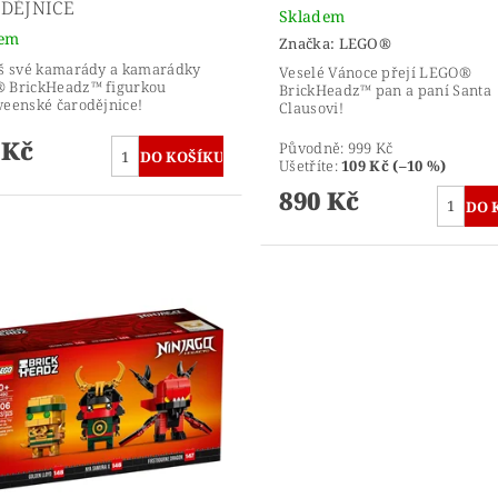
DĚJNICE
Skladem
dem
Značka:
LEGO®
aš své kamarády a kamarádky
Veselé Vánoce přejí LEGO®
 BrickHeadz™ figurkou
BrickHeadz™ pan a paní Santa
eenské čarodějnice!
Clausovi!
 Kč
Původně:
999 Kč
Ušetříte
:
109 Kč (–10 %)
890 Kč