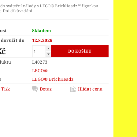
ORS
LEGO® JURSKÝ SVĚT
 do sváteční nálady s LEGO® BrickHeadz™ figurkou
e Dni díkůvzdání!
LEGO® MINDSTORMS
INGS
LEGO® MONKIE KID
ost
Skladem
 PIECE
LEGO® PIRATES
doručit do
12.8.2026
EGO® POWER FUNCTIONS
Kč
LEGO® SCULPTURES
duktu
L40273
 SPEED CHAMPIONS
LEGO®
R THINGS
e
LEGO® BrickHeadz
Tisk
Dotaz
Hlídat cenu
 OF ZELDA™
OY STORY 4
D
VELIKONOCE