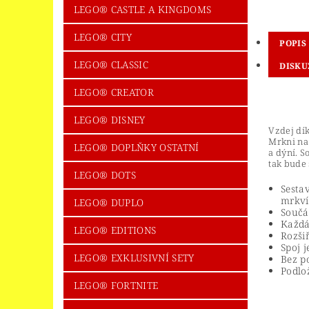
LEGO® CASTLE A KINGDOMS
LEGO® CITY
POPIS
LEGO® CLASSIC
DISKU
LEGO® CREATOR
LEGO® DISNEY
Vzdej dí
Mrkni na
LEGO® DOPLŇKY OSTATNÍ
a dýní. S
tak bude 
LEGO® DOTS
Sesta
mrkví
LEGO® DUPLO
Součás
Každá
LEGO® EDITIONS
Rozši
Spoj 
LEGO® EXKLUSIVNÍ SETY
Bez p
Podlo
LEGO® FORTNITE