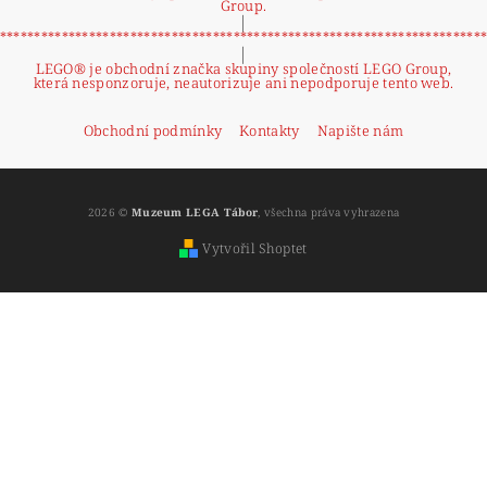
Group.
|
**********************************************************************
|
LEGO® je obchodní značka skupiny společností LEGO Group,
která nesponzoruje, neautorizuje ani nepodporuje tento web.
Obchodní podmínky
Kontakty
Napište nám
2026 ©
Muzeum LEGA Tábor
, všechna práva vyhrazena
Vytvořil Shoptet