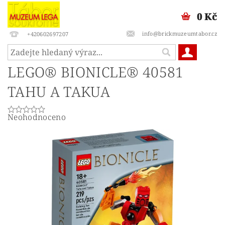
0 Kč
info@brickmuzeumtabor.cz
+420602697207
LEGO® BIONICLE® 40581
TAHU A TAKUA
Neohodnoceno