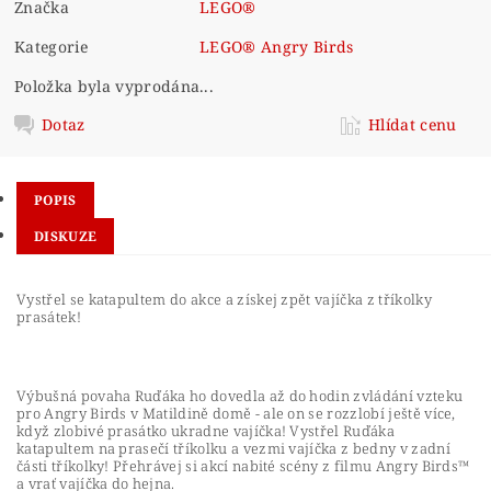
Značka
LEGO®
Kategorie
LEGO® Angry Birds
Položka byla vyprodána...
Dotaz
Hlídat cenu
POPIS
DISKUZE
Vystřel se katapultem do akce a získej zpět vajíčka z tříkolky
prasátek!
Výbušná povaha Ruďáka ho dovedla až do hodin zvládání vzteku
pro Angry Birds v Matildině domě - ale on se rozzlobí ještě více,
když zlobivé prasátko ukradne vajíčka! Vystřel Ruďáka
katapultem na prasečí tříkolku a vezmi vajíčka z bedny v zadní
části tříkolky! Přehrávej si akcí nabité scény z filmu Angry Birds™
a vrať vajíčka do hejna.