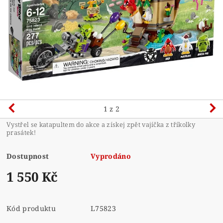
1
z 2
Vystřel se katapultem do akce a získej zpět vajíčka z tříkolky
prasátek!
Dostupnost
Vyprodáno
1 550 Kč
Kód produktu
L75823