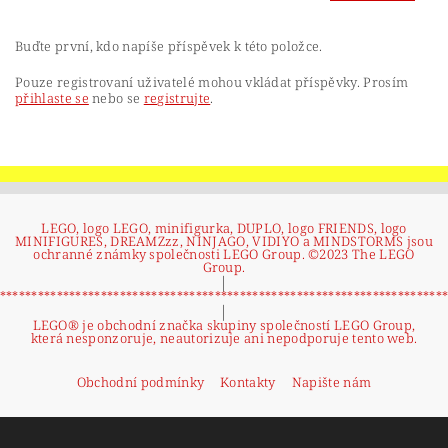
Buďte první, kdo napíše příspěvek k této položce.
Pouze registrovaní uživatelé mohou vkládat příspěvky. Prosím
přihlaste se
nebo se
registrujte
.
LEGO, logo LEGO, minifigurka, DUPLO, logo FRIENDS, logo
MINIFIGURES, DREAMZzz, NINJAGO, VIDIYO a MINDSTORMS jsou
ochranné známky společnosti LEGO Group. ©2023 The LEGO
Group.
|
**********************************************************************
|
LEGO® je obchodní značka skupiny společností LEGO Group,
která nesponzoruje, neautorizuje ani nepodporuje tento web.
Obchodní podmínky
Kontakty
Napište nám