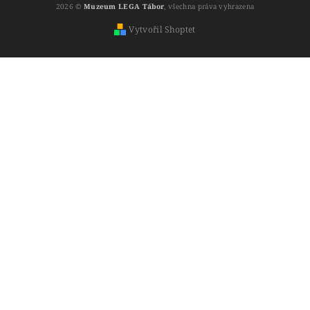
2026 ©
Muzeum LEGA Tábor
, všechna práva vyhrazena
Vytvořil Shoptet