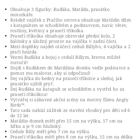
Obsahuje 3 figurky: Ruďáka, Matildu, prasátko
motorkáře.
Krádež vajíček z Ptačího ostrova obsahuje Matildin dům
s katapultem se schodištěm a podstavcem, navíc větev,
rostliny, květiny a prasečí tříkolka.
Prasečí tříkolka obsahuje obrovské přední kolo, 2
balónky a úložný prostor na vajíčka v zadní části.
Mezi doplňky najdeš otáčecí ceduli Billyho, 4 vajíčka a 2
ptačí hnízda.
Vezmi Ruďáka a bojuj s cedulí Billym, kterou můžeš
roztočit!
Dojdi s Ruďákem do Matildina domku vedle podstavce a
pomoz mu malovat, aby si odpočinul!
Dej vajíčka do bedny na prasečí tříkolce a sleduj, jak
prasátko ujíždí pryč.
Dej Ruďáka na katapult se schodištěm a vystřel ho za
prasečí tříkolkou!
Vytvářej si zábavné akční scény na motivy filmu Angry
Birds™.
Tato sada nabízí zážitek ze stavění vhodný pro děti od 6
do 12 let.
Matildin domek měří přes 15 cm na výšku, 17 cm na
šířku a je 9 cm hluboký.
Cedule Billy měří přes 7 cm na výšku.
Prasečí tříkolka měří přes 8 cm na výšku, 15 cm na délku