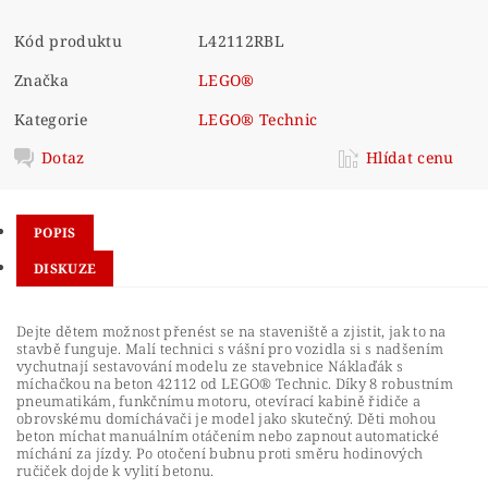
Kód produktu
L42112RBL
Značka
LEGO®
Kategorie
LEGO® Technic
Dotaz
Hlídat cenu
POPIS
DISKUZE
Dejte dětem možnost přenést se na staveniště a zjistit, jak to na
stavbě funguje. Malí technici s vášní pro vozidla si s nadšením
vychutnají sestavování modelu ze stavebnice Náklaďák s
míchačkou na beton 42112 od LEGO® Technic. Díky 8 robustním
pneumatikám, funkčnímu motoru, otevírací kabině řidiče a
obrovskému domíchávači je model jako skutečný. Děti mohou
beton míchat manuálním otáčením nebo zapnout automatické
míchání za jízdy. Po otočení bubnu proti směru hodinových
ručiček dojde k vylití betonu.