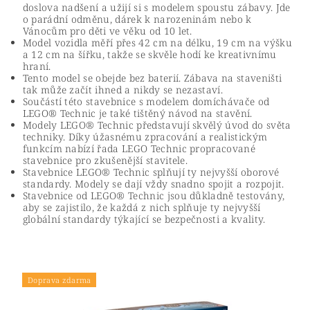
doslova nadšení a užijí si s modelem spoustu zábavy. Jde
o parádní odměnu, dárek k narozeninám nebo k
Vánocům pro děti ve věku od 10 let.
Model vozidla měří přes 42 cm na délku, 19 cm na výšku
a 12 cm na šířku, takže se skvěle hodí ke kreativnímu
hraní.
Tento model se obejde bez baterií. Zábava na staveništi
tak může začít ihned a nikdy se nezastaví.
Součástí této stavebnice s modelem domíchávače od
LEGO® Technic je také tištěný návod na stavění.
Modely LEGO® Technic představují skvělý úvod do světa
techniky. Díky úžasnému zpracování a realistickým
funkcím nabízí řada LEGO Technic propracované
stavebnice pro zkušenější stavitele.
Stavebnice LEGO® Technic splňují ty nejvyšší oborové
standardy. Modely se dají vždy snadno spojit a rozpojit.
Stavebnice od LEGO® Technic jsou důkladně testovány,
aby se zajistilo, že každá z nich splňuje ty nejvyšší
globální standardy týkající se bezpečnosti a kvality.
Doprava zdarma