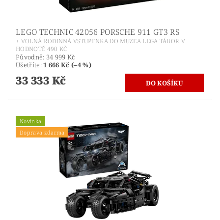
LEGO TECHNIC 42056 PORSCHE 911 GT3 RS
+ VOLNÁ RODINNÁ VSTUPENKA DO MUZEA LEGA TÁBOR V
HODNOTĚ 490 KČ
Původně:
34 999 Kč
Ušetříte
:
1 666 Kč (–4 %)
33 333 Kč
Novinka
Doprava zdarma