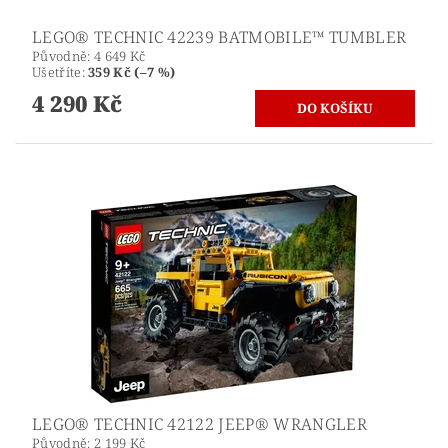
LEGO® TECHNIC 42239 BATMOBILE™ TUMBLER
Původně:
4 649 Kč
Ušetříte
:
359 Kč (–7 %)
4 290 Kč
LEGO® TECHNIC 42122 JEEP® WRANGLER
Původně:
2 199 Kč