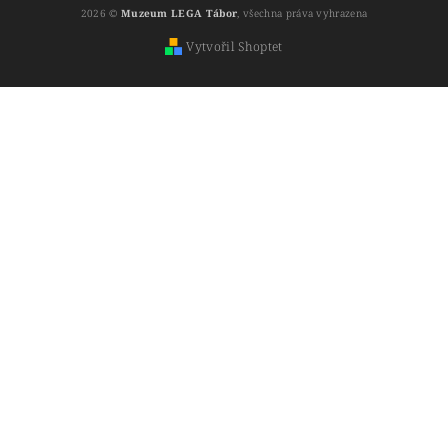
2026 ©
Muzeum LEGA Tábor
, všechna práva vyhrazena
Vytvořil Shoptet