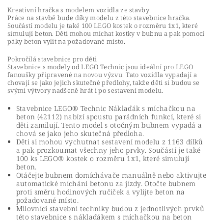
Kreativní hračka s modelem vozidla ze stavby
Práce na stavbě bude díky modelu z této stavebnice hračka.
Součástí modelu je také 100 LEGO kostek o rozměru 1x1, které
simulují beton. Děti mohou míchat kostky v bubnu a pak pomocí
páky beton vylít na požadované místo.
Pokročilá stavebnice pro děti
Stavebnice s modely od LEGO Technic jsou ideální pro LEGO
fanoušky připravené na novou výzvu. Tato vozidla vypadají a
chovají se jako jejich skutečné předlohy, takže děti si budou se
svými výtvory nadšeně hrát i po sestavení modelu.
Stavebnice LEGO® Technic Náklaďák s míchačkou na
beton (42112) nabízí spoustu parádních funkcí, které si
děti zamilují. Tento model s otočným bubnem vypadá a
chová se jako jeho skutečná předloha.
Děti si mohou vychutnat sestavení modelu z 1163 dílků
a pak prozkoumat všechny jeho prvky. Součástí je také
100 ks LEGO® kostek o rozměru 1x1, které simulují
beton.
Otáčejte bubnem domíchávače manuálně nebo aktivujte
automatické míchání betonu za jízdy. Otočte bubnem
proti směru hodinových ručiček a vylijte beton na
požadované místo.
Milovníci stavební techniky budou z jednotlivých prvků
této stavebnice s náklaďákem s míchačkou na beton