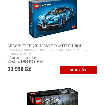
LEGO® TECHNIC 42083 BUGATTI CHIRON
+ VOLNÁ RODINNÁ VSTUPENKA DO MUZEA LEGA TÁBOR V
HODNOTĚ 590 KČ
Původně:
14 999 Kč
Ušetříte
:
1 009 Kč (–6 %)
13 990 Kč