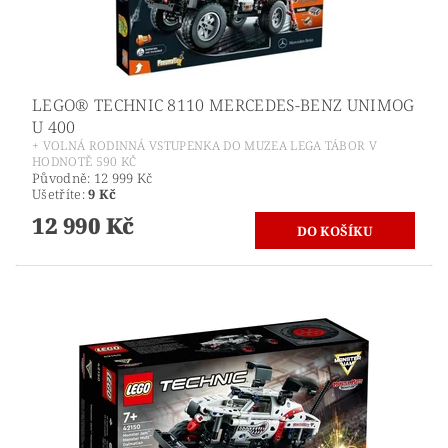
LEGO® TECHNIC 8110 MERCEDES-BENZ UNIMOG
U 400
+ VOLNÁ RODINNÁ VSTUPENKA DO MUZEA LEGA TÁBOR V
HODNOTĚ 590 KČ
Původně:
12 999 Kč
Ušetříte
:
9 Kč
12 990 Kč