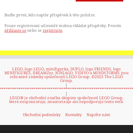
Buďte první, kdo napíše příspěvek k této položce.
Pouze registrovaní uživatelé mohou vkládat příspěvky. Prosím
přihlaste se
nebo se
registrujte
.
LEGO, logo LEGO, minifigurka, DUPLO, logo FRIENDS, logo
MINIFIGURES, DREAMZzz, NINJAGO, VIDIYO a MINDSTORMS jsou
ochranné známky společnosti LEGO Group. ©2023 The LEGO
Group.
|
**********************************************************************
|
LEGO® je obchodní značka skupiny společností LEGO Group,
která nesponzoruje, neautorizuje ani nepodporuje tento web.
Obchodní podmínky
Kontakty
Napište nám