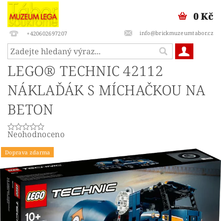
0 Kč
info@brickmuzeumtabor.cz
+420602697207
LEGO® TECHNIC 42112
NÁKLAĎÁK S MÍCHAČKOU NA
BETON
Neohodnoceno
Doprava zdarma